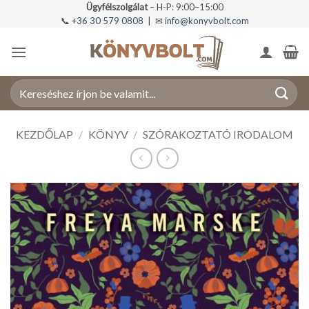
Skip
Ügyfélszolgálat
– H-P: 9:00–15:00
📞
+36 30 579 0808
| ✉
info@konyvbolt.com
to
content
Keresés
a
következőre:
KEZDŐLAP
/
KÖNYV
/
SZÓRAKOZTATÓ IRODALOM