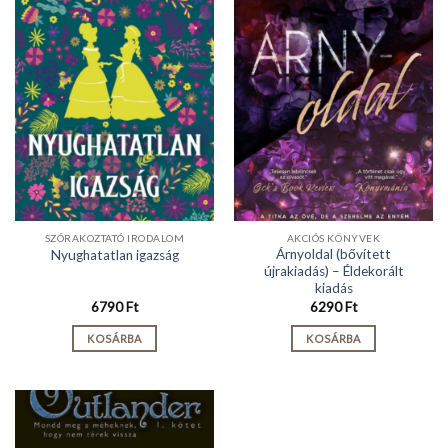
SZÓRAKOZTATÓ IRODALOM
AKCIÓS KÖNYVEK
Árnyoldal (bővített
Nyughatatlan igazság
újrakiadás) – Éldekorált
kiadás
6790
Ft
6290
Ft
KOSÁRBA
KOSÁRBA