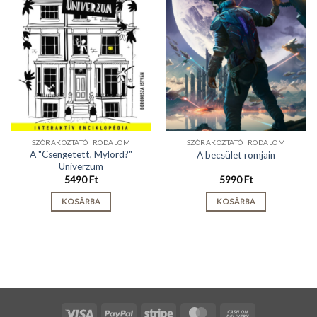
SZÓRAKOZTATÓ IRODALOM
SZÓRAKOZTATÓ IRODALOM
A "Csengetett, Mylord?"
A becsület romjain
Univerzum
5490
Ft
5990
Ft
KOSÁRBA
KOSÁRBA
Visa
PayPal
Stripe
MasterCard
Cash