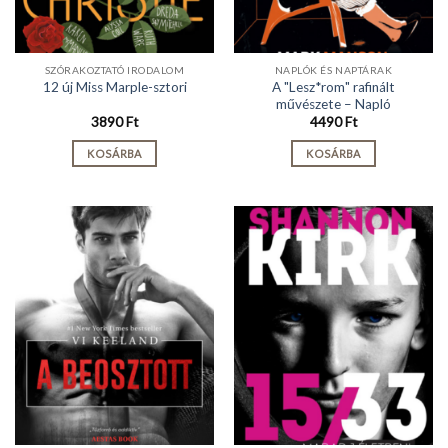
SZÓRAKOZTATÓ IRODALOM
NAPLÓK ÉS NAPTÁRAK
A "Lesz*rom" rafinált
12 új Miss Marple-sztori
művészete – Napló
3890
Ft
4490
Ft
KOSÁRBA
KOSÁRBA