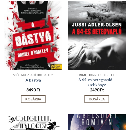
SZÓRAKOZTATÓ IRODALOM
KRIMI, HORROR, THRILLER
A 64-es betegnapló –
A bástya
zsebkönyv
3490
Ft
2490
Ft
KOSÁRBA
KOSÁRBA