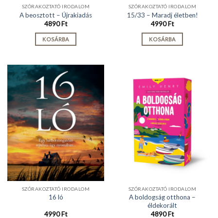
SZÓRAKOZTATÓ IRODALOM
SZÓRAKOZTATÓ IRODALOM
A beosztott – Újrakiadás
15/33 – Maradj életben!
4890
Ft
4990
Ft
KOSÁRBA
KOSÁRBA
SZÓRAKOZTATÓ IRODALOM
SZÓRAKOZTATÓ IRODALOM
A boldogság otthona –
16 ló
éldekorált
4990
Ft
4890
Ft