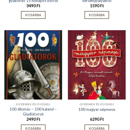
gyakorlat 15 hónapos kortól
versenypályákról
3490
Ft
1590
Ft
KOSÁRBA
KOSÁRBA
GYERMEK ÉS IFJÚSÁGI
GYERMEK ÉS IFJÚSÁGI
100 állomás – 100 kaland –
100 magyar népmese
Gladiátorok
2490
Ft
6290
Ft
KOSÁRBA
KOSÁRBA