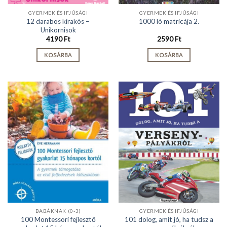
GYERMEK ÉS IFJÚSÁGI
GYERMEK ÉS IFJÚSÁGI
12 darabos kirakós –
1000 ló matricája 2.
Unikornisok
4190
Ft
2590
Ft
KOSÁRBA
KOSÁRBA
BABÁKNAK (0-3)
GYERMEK ÉS IFJÚSÁGI
100 Montessori fejlesztő
101 dolog, amit jó, ha tudsz a