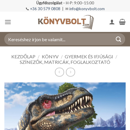
Skip
Ügyfélszolgálat
– H-P: 9:00–15:00
📞
+36 30 579 0808
| ✉
info@konyvbolt.com
to
content
Keresés
a
következőre:
KEZDŐLAP
/
KÖNYV
/
GYERMEK ÉS IFJÚSÁGI
/
SZÍNEZŐK, MATRICÁK, FOGLALKOZTATÓ