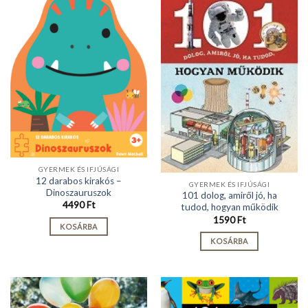
GYERMEK ÉS IFJÚSÁGI
12 darabos kirakós –
GYERMEK ÉS IFJÚSÁGI
Dinoszauruszok
101 dolog, amiről jó, ha
4490
Ft
tudod, hogyan működik
1590
Ft
KOSÁRBA
KOSÁRBA