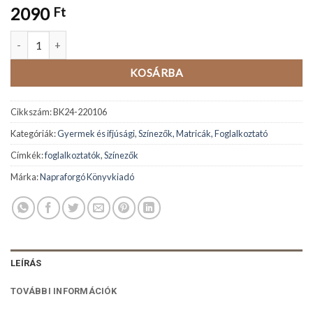
2090
Ft
Dinós színező mennyiség
KOSÁRBA
Cikkszám:
BK24-220106
Kategóriák:
Gyermek és ifjúsági
,
Színezők, Matricák, Foglalkoztató
Címkék:
foglalkoztatók
,
Színezők
Márka:
Napraforgó Könyvkiadó
LEÍRÁS
TOVÁBBI INFORMÁCIÓK