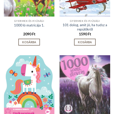
GYERMEK ÉS IFJÚSÁGI
GYERMEK ÉS IFJÚSÁGI
101 dolog, amit jó, ha tudsz a
1000 ló matricája 1.
repülőkről
2090
Ft
1590
Ft
KOSÁRBA
KOSÁRBA