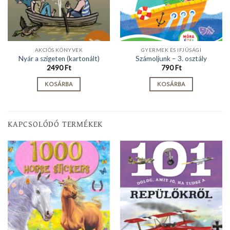
AKCIÓS KÖNYVEK
GYERMEK ÉS IFJÚSÁGI
Nyár a szigeten (kartonált)
Számoljunk – 3. osztály
2490
Ft
790
Ft
KOSÁRBA
KOSÁRBA
KAPCSOLÓDÓ TERMÉKEK