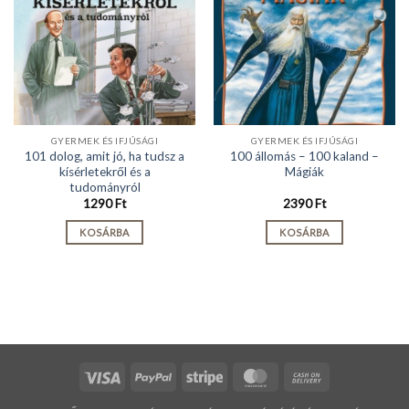
GYERMEK ÉS IFJÚSÁGI
GYERMEK ÉS IFJÚSÁGI
101 dolog, amit jó, ha tudsz a
100 állomás – 100 kaland –
kísérletekről és a
Mágiák
tudományról
1290
Ft
2390
Ft
KOSÁRBA
KOSÁRBA
Visa
PayPal
Stripe
MasterCard
Cash
On