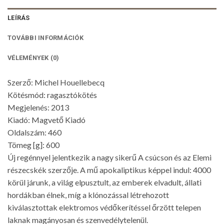
LEÍRÁS
TOVÁBBI INFORMÁCIÓK
VÉLEMÉNYEK (0)
Szerző: Michel Houellebecq
Kötésmód: ragasztókötés
Megjelenés: 2013
Kiadó: Magvető Kiadó
Oldalszám: 460
Tömeg [g]: 600
Új regénnyel jelentkezik a nagy sikerű A csúcson és az Elemi
részecskék szerzője. A mű apokaliptikus képpel indul: 4000
körül járunk, a világ elpusztult, az emberek elvadult, állati
hordákban élnek, míg a klónozással létrehozott
kiválasztottak elektromos védőkerítéssel őrzött telepen
laknak magányosan és szenvedélytelenül.