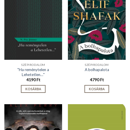
SZÉPIRODALOM
SZÉPIRODALOM
"Ha reménytelen a
A bolhapalota
Lehetetlen…"
4190
Ft
4790
Ft
KOSÁRBA
KOSÁRBA