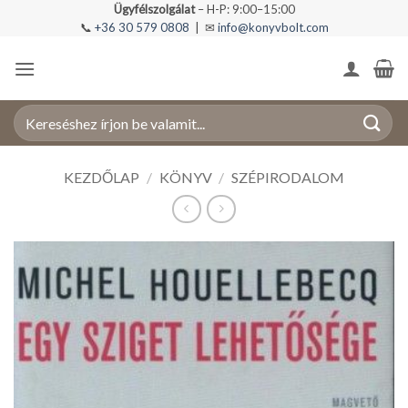
Skip
Ügyfélszolgálat
– H-P: 9:00–15:00
📞
+36 30 579 0808
| ✉
info@konyvbolt.com
to
content
Keresés
a
következőre:
KEZDŐLAP
/
KÖNYV
/
SZÉPIRODALOM