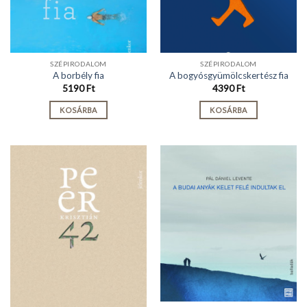
SZÉPIRODALOM
SZÉPIRODALOM
A borbély fia
A bogyósgyümölcskertész fia
5190
Ft
4390
Ft
KOSÁRBA
KOSÁRBA