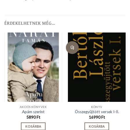
ÉRDEKELHETNEK MÉG…
Új
AKCIÓS KÖNYVEK
KÖNYV
Apám szerint
Összegyűjtött versek I-II.
5890
Ft
16990
Ft
KOSÁRBA
KOSÁRBA