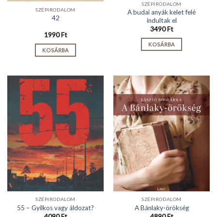
SZÉPIRODALOM
SZÉPIRODALOM
A budai anyák kelet felé
42
indultak el
3490
Ft
1990
Ft
KOSÁRBA
KOSÁRBA
SZÉPIRODALOM
SZÉPIRODALOM
55 – Gyilkos vagy áldozat?
A Bánlaky-örökség
4090
Ft
4890
Ft