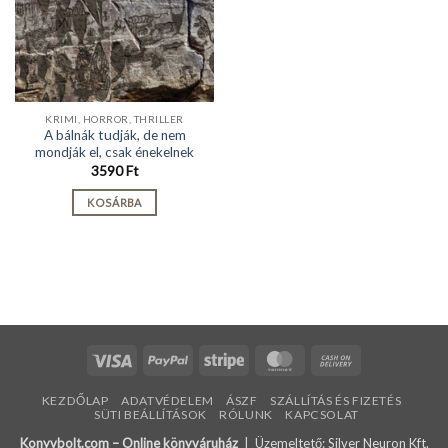
KRIMI, HORROR, THRILLER
A bálnák tudják, de nem
mondják el, csak énekelnek
3590
Ft
KOSÁRBA
Visa
PayPal
Stripe
MasterCard
Cash
On
KEZDŐLAP
ADATVÉDELEM
ÁSZF
SZÁLLÍTÁS ÉS FIZETÉS
Delivery
SÜTI BEÁLLÍTÁSOK
RÓLUNK
KAPCSOLAT
Konyvbolt.com – Online könyváruház
| Üzemeltető: Silver Neuron Kft.