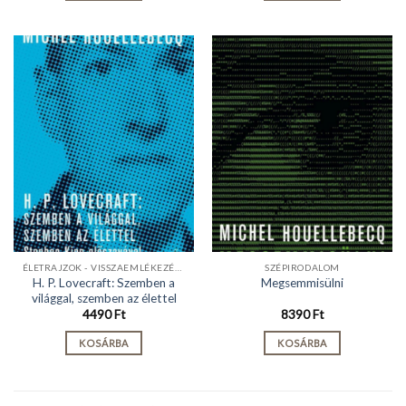
ÉLETRAJZOK - VISSZAEMLÉKEZÉSEK
SZÉPIRODALOM
H. P. Lovecraft: Szemben a
Megsemmisülni
világgal, szemben az élettel
4490
Ft
8390
Ft
KOSÁRBA
KOSÁRBA