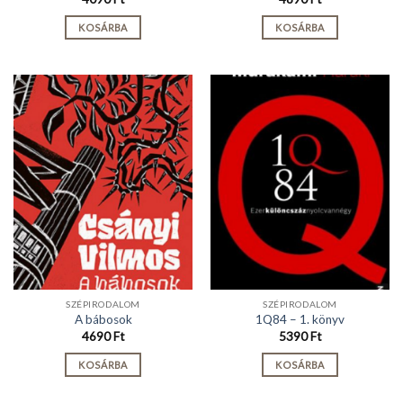
KOSÁRBA
KOSÁRBA
SZÉPIRODALOM
SZÉPIRODALOM
A bábosok
1Q84 – 1. könyv
4690
Ft
5390
Ft
KOSÁRBA
KOSÁRBA