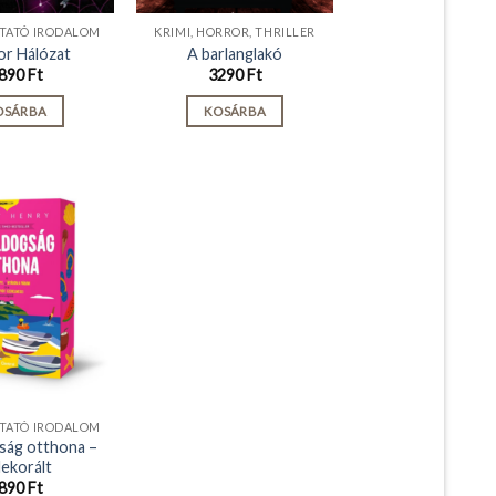
TATÓ IRODALOM
KRIMI, HORROR, THRILLER
or Hálózat
A barlanglakó
890
Ft
3290
Ft
OSÁRBA
KOSÁRBA
TATÓ IRODALOM
ság otthona –
dekorált
890
Ft