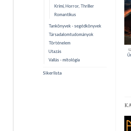
Krimi, Horror, Thriller
Romantikus
Tankönyvek - segédkönyvek
Társadalomtudományok
Történelem
S
Utazás
Ű
Vallás - mitológia
Sikerlista
K