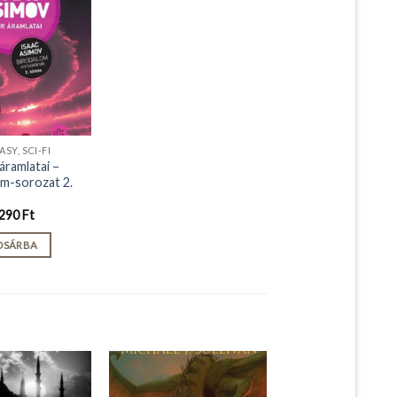
SY, SCI-FI
áramlatai –
om-sorozat 2.
290
Ft
OSÁRBA