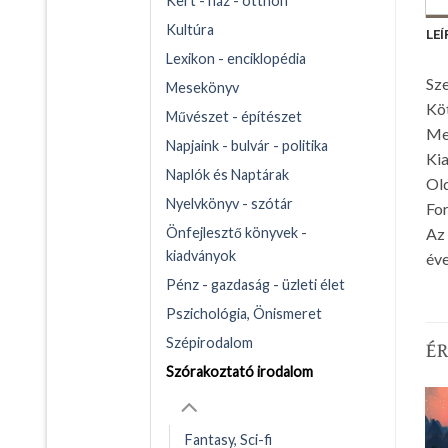
Kert - ház - otthon
Kultúra
LEÍ
Lexikon - enciklopédia
Sze
Mesekönyv
Kö
Művészet - építészet
Me
Napjaink - bulvár - politika
Ki
Naplók és Naptárak
Ol
Nyelvkönyv - szótár
For
Önfejlesztő könyvek -
Az 
kiadványok
éve
Pénz - gazdaság - üzleti élet
Pszichológia, Önismeret
Szépirodalom
É
Szórakoztató irodalom
Fantasy, Sci-fi