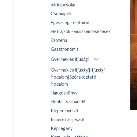
párkapcsolat
Csomagok
Egészség - életmód
Életrajzok - visszaemlékezések
Ezotéria
Gasztronómia
Gyermek és ifjúsági
Gyermek és ifjúsági|Ifjúsági
irodalom|Szórakoztató
irodalom
Hangoskönyv
Hobbi - szabadidő
Idegen nyelvű
Ismeretterjesztő
Képregény