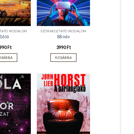
TATÓ IRODALOM
SZÓRAKOZTATÓ IRODALOM
16 ló
88 név
990
Ft
3990
Ft
OSÁRBA
KOSÁRBA