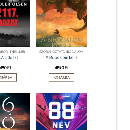
RROR, THRILLER
SZÓRAKOZTATÓ IRODALOM
7. áldozat
A Birodalom kora
490
Ft
4890
Ft
OSÁRBA
KOSÁRBA