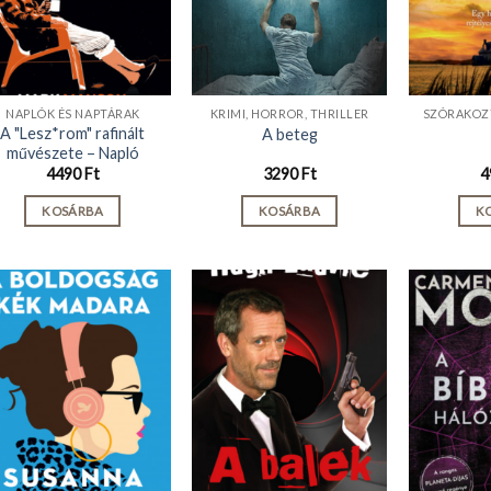
NAPLÓK ÉS NAPTÁRAK
KRIMI, HORROR, THRILLER
SZÓRAKOZ
A "Lesz*rom" rafinált
A beteg
művészete – Napló
4490
Ft
3290
Ft
4
KOSÁRBA
KOSÁRBA
K