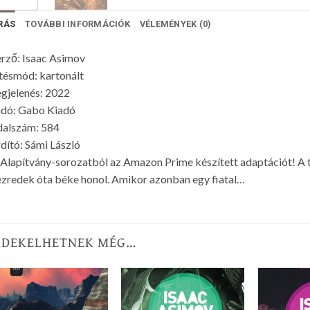
RÁS
TOVÁBBI INFORMÁCIÓK
VÉLEMÉNYEK (0)
rző: Isaac Asimov
tésmód: kartonált
gjelenés: 2022
adó: Gabo Kiadó
dalszám: 584
dító: Sámi László
Alapítvány-sorozatból az Amazon Prime készített adaptációt! A 
zredek óta béke honol. Amikor azonban egy fiatal…
RDEKELHETNEK MÉG…