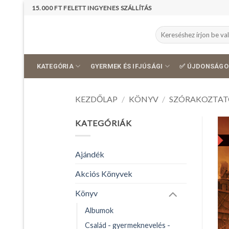
Skip
15.000 FT FELETT INGYENES SZÁLLÍTÁS
to
content
Keresés
a
következőre:
KATEGÓRIA
GYERMEK ÉS IFJÚSÁGI
✅ ÚJDONSÁGO
KEZDŐLAP
/
KÖNYV
/
SZÓRAKOZTAT
KATEGÓRIÁK
Ajándék
Akciós Könyvek
Könyv
Albumok
Család - gyermeknevelés -