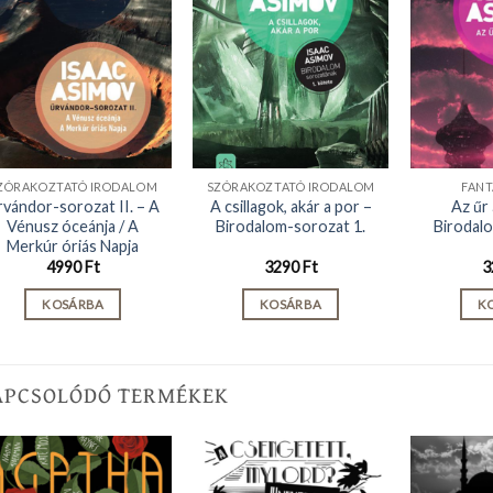
ZÓRAKOZTATÓ IRODALOM
SZÓRAKOZTATÓ IRODALOM
FANTA
rvándor-sorozat II. – A
A csillagok, akár a por –
Az űr 
Vénusz óceánja / A
Birodalom-sorozat 1.
Birodal
Merkúr óriás Napja
4990
Ft
3290
Ft
3
KOSÁRBA
KOSÁRBA
K
APCSOLÓDÓ TERMÉKEK