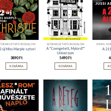
ZÓRAKOZTATÓ IRODALOM
SZÓRAKOZTATÓ IRODALOM
KRIMI, HO
A "Csengetett, Mylord?"
2 új Miss Marple-sztori
A 211
Univerzum
3890
Ft
5490
Ft
4
KOSÁRBA
KOSÁRBA
K