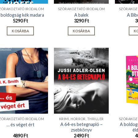
ZÓRAKOZTATÓ IRODALOM
SZÓRAKOZTATÓ IRODALOM
SZÓRAKOZ
 boldogság kék madara
A balek
A Bíb
5290
Ft
3290
Ft
3
KOSÁRBA
KOSÁRBA
K
ZÓRAKOZTATÓ IRODALOM
KRIMI, HORROR, THRILLER
SZÓRAKOZ
A 64-es betegnapló –
A boldog
… és véget ért
zsebkönyv
él
4890
Ft
2490
Ft
4