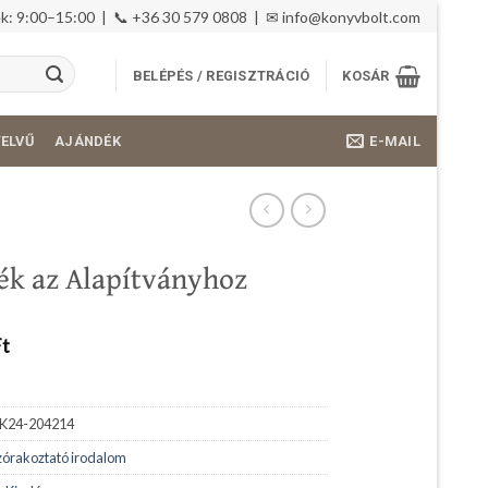
: 9:00–15:00 | 📞 +36 30 579 0808 | ✉
info@konyvbolt.com
BELÉPÉS / REGISZTRÁCIÓ
KOSÁR
E-MAIL
YELVŰ
AJÁNDÉK
ték az Alapítványhoz
Ft
K24-204214
zórakoztató irodalom