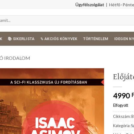
Ügyfélszolgálat
| Hétfő–Péntek
K
📚 SIKERLISTA
% AKCIÓS KÖNYVEK
TÖRTÉNELEM
IDEGEN N
Ó IRODALOM
Előjá
4990
Elfogyott
Cikkszám:
B
Kategória:
S