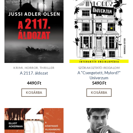
KRIMI, HORROR, THRILLER
SZÓRAKOZTATÓ IRODALOM
A "Csengetett, Mylord?"
A 2117. áldozat
Univerzum
4490
Ft
5490
Ft
KOSÁRBA
KOSÁRBA