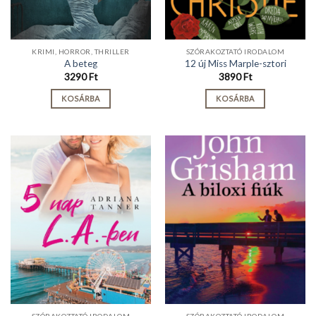
KRIMI, HORROR, THRILLER
SZÓRAKOZTATÓ IRODALOM
A beteg
12 új Miss Marple-sztori
3290
Ft
3890
Ft
KOSÁRBA
KOSÁRBA
SZÓRAKOZTATÓ IRODALOM
SZÓRAKOZTATÓ IRODALOM