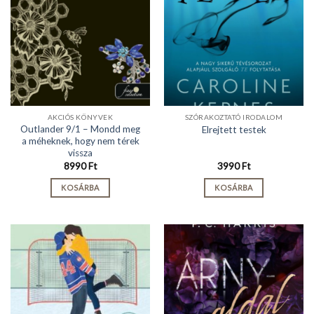
AKCIÓS KÖNYVEK
SZÓRAKOZTATÓ IRODALOM
Outlander 9/1 – Mondd meg
Elrejtett testek
a méheknek, hogy nem térek
vissza
8990
Ft
3990
Ft
KOSÁRBA
KOSÁRBA