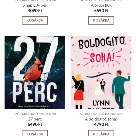
5 nap L.A-ben
A biloxi fiúk
4090
Ft
5590
Ft
KOSÁRBA
KOSÁRBA
SZÓRAKOZTATÓ IRODALOM
SZÓRAKOZTATÓ IRODALOM
27 perc
A boldogító soha!
5490
Ft
4790
Ft
KOSÁRBA
KOSÁRBA