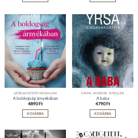
SZÓRAKOZTATÓ IRODALOM
KRIMI, HORROR, THRILLER
A boldogság árnyékában
A baba
4890
Ft
4790
Ft
KOSÁRBA
KOSÁRBA