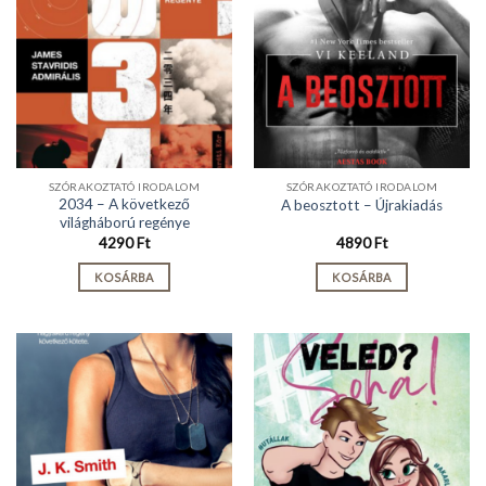
SZÓRAKOZTATÓ IRODALOM
SZÓRAKOZTATÓ IRODALOM
2034 – A következő
A beosztott – Újrakiadás
világháború regénye
4290
Ft
4890
Ft
KOSÁRBA
KOSÁRBA