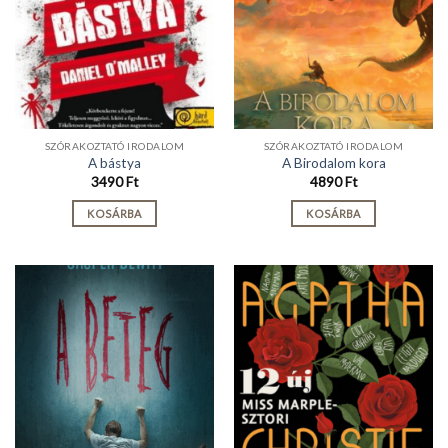
SZÓRAKOZTATÓ IRODALOM
SZÓRAKOZTATÓ IRODALOM
A bástya
A Birodalom kora
3490
Ft
4890
Ft
KOSÁRBA
KOSÁRBA