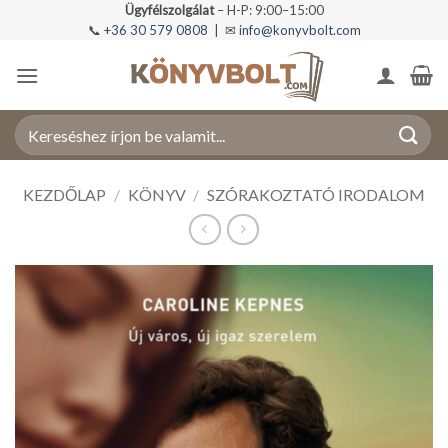
Skip
Ügyfélszolgálat
– H-P: 9:00–15:00
📞
+36 30 579 0808
| ✉
info@konyvbolt.com
to
content
Keresés
a
következőre:
KEZDŐLAP
/
KÖNYV
/
SZÓRAKOZTATÓ IRODALOM