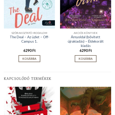
SZÓRAKOZTATÓ IRODALOM
AKCIÓS KÖNYVEK
The Deal – Az üzlet – Off-
Árnyoldal (bővített
Campus 1.
újrakiadás) – Éldekorált
kiadás
6290
Ft
6290
Ft
KOSÁRBA
KOSÁRBA
KAPCSOLÓDÓ TERMÉKEK