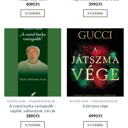
4090
Ft
3990
Ft
KOSÁRBA
KOSÁRBA
ÉLETRAJZOK - VISSZAEMLÉKEZÉSEK
ÉLETRAJZOK - VISSZAEMLÉKEZÉSEK
A csend burka vastagodik –
A játszma vége
naplók, vallomások, tárcák
1890
Ft
4990
Ft
KOSÁRBA
KOSÁRBA