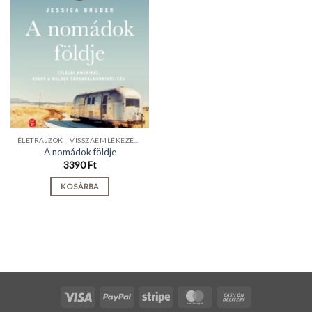
ÉLETRAJZOK - VISSZAEMLÉKEZÉSEK
A nomádok földje
3390
Ft
KOSÁRBA
Visa
PayPal
Stripe
MasterCard
Cash
On