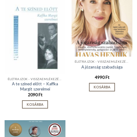
ÉLETRAJZOK - VISSZAEMLÉKEZÉSEK
A józanság szabadsága
4990
Ft
ÉLETRAJZOK - VISSZAEMLÉKEZÉSEK
A te színed előtt – Kaffka
KOSÁRBA
Margit szerelmei
2090
Ft
KOSÁRBA