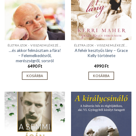
ÉLETRAJZOK - VISSZAEMLÉKEZÉSEK
ÉLETRAJZOK - VISSZAEMLÉKEZÉSEK
…és akkor felmásztam a fára!
A fehér kesztyűs lány – Grace
– Felemelkedésről,
Kelly története
merészségről, sorsról
6490
Ft
4990
Ft
KOSÁRBA
KOSÁRBA