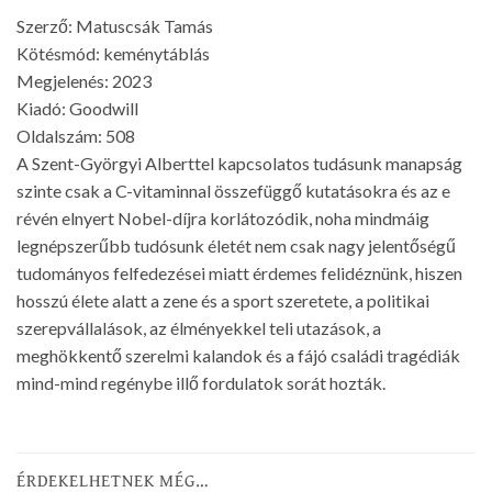
Szerző: Matuscsák Tamás
Kötésmód: keménytáblás
Megjelenés: 2023
Kiadó: Goodwill
Oldalszám: 508
A Szent-Györgyi Alberttel kapcsolatos tudásunk manapság
szinte csak a C-vitaminnal összefüggő kutatásokra és az e
révén elnyert Nobel-díjra korlátozódik, noha mindmáig
legnépszerűbb tudósunk életét nem csak nagy jelentőségű
tudományos felfedezései miatt érdemes felidéznünk, hiszen
hosszú élete alatt a zene és a sport szeretete, a politikai
szerepvállalások, az élményekkel teli utazások, a
meghökkentő szerelmi kalandok és a fájó családi tragédiák
mind-mind regénybe illő fordulatok sorát hozták.
ÉRDEKELHETNEK MÉG…