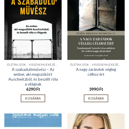
ÉLETRAJZOK - VISSZAEMLÉKEZÉSEK
ÉLETRAJZOK - VISSZAEMLÉKEZÉSEK
A szabadulóművész – Az
A nagy zarándok végleg
ember, aki megszökött
célhoz ért
Auschwitzból, és beszélt róla
a világnak
6290
Ft
3990
Ft
KOSÁRBA
KOSÁRBA