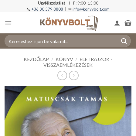
Skip
Ügyfélszolgálat
– H-P: 9:00–15:00
📞
+36 30 579 0808
| ✉
info@konyvbolt.com
to
content
Keresés
a
következőre:
KEZDŐLAP
/
KÖNYV
/
ÉLETRAJZOK -
VISSZAEMLÉKEZÉSEK