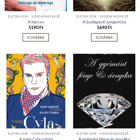
ÉLETRAJZOK - VISSZAEMLÉKEZÉSEK
ÉLETRAJZOK - VISSZAEMLÉKEZÉSEK
A harcos
A budapesti zongorista
5190
Ft
5690
Ft
KOSÁRBA
KOSÁRBA
ÉLETRAJZOK - VISSZAEMLÉKEZÉSEK
ÉLETRAJZOK - VISSZAEMLÉKEZÉSEK
A nagy Cyla-sztori
A gyémánt fénye és árnyéka