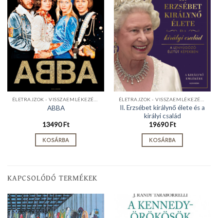
ÉLETRAJZOK - VISSZAEMLÉKEZÉSEK
ÉLETRAJZOK - VISSZAEMLÉKEZÉSEK
II. Erzsébet királynő élete és a
ABBA
királyi család
13490
Ft
19690
Ft
KOSÁRBA
KOSÁRBA
KAPCSOLÓDÓ TERMÉKEK