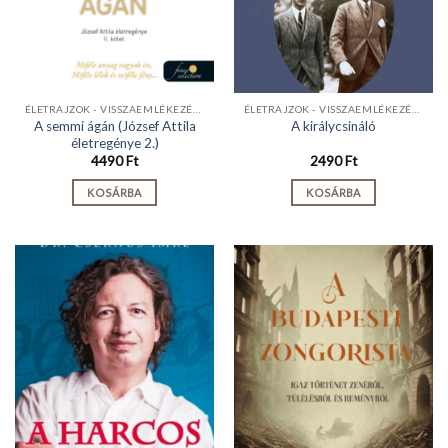
ÉLETRAJZOK - VISSZAEMLÉKEZÉSEK
ÉLETRAJZOK - VISSZAEMLÉKEZÉSEK
A semmi ágán (József Attila
A királycsináló
életregénye 2.)
4490
Ft
2490
Ft
KOSÁRBA
KOSÁRBA