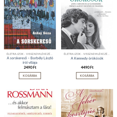
ÉLETRAJZOK - VISSZAEMLÉKEZÉSEK
ÉLETRAJZOK - VISSZAEMLÉKEZÉSEK
A sorskereső – Borbély László
A Kennedy örökösök
írói világa
2490
Ft
4490
Ft
KOSÁRBA
KOSÁRBA