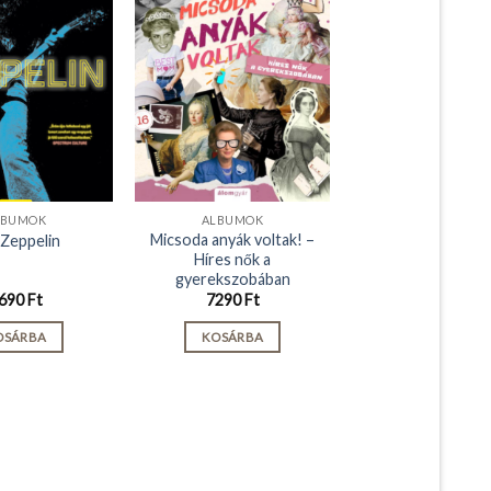
LBUMOK
ALBUMOK
Micsoda anyák voltak! –
 Zeppelin
Híres nők a
gyerekszobában
690
Ft
7290
Ft
OSÁRBA
KOSÁRBA