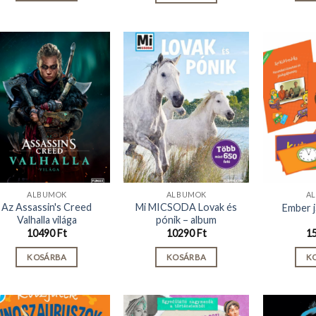
ALBUMOK
ALBUMOK
A
Az Assassin's Creed
Mi MICSODA Lovak és
Ember 
Valhalla világa
pónik – album
10490
Ft
10290
Ft
1
KOSÁRBA
KOSÁRBA
K