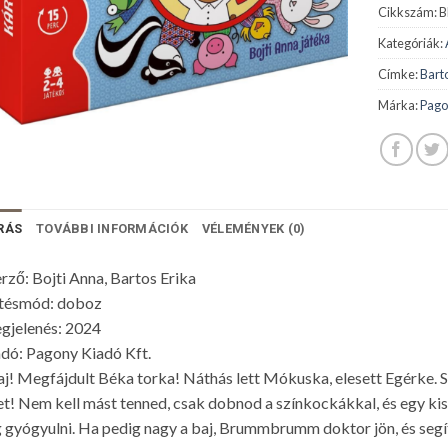
Cikkszám:
B
Kategóriák:
Címke:
Bart
Márka:
Pago
RÁS
TOVÁBBI INFORMÁCIÓK
VÉLEMÉNYEK (0)
rző: Bojti Anna, Bartos Erika
tésmód: doboz
gjelenés: 2024
dó: Pagony Kiadó Kft.
aj! Megfájdult Béka torka! Náthás lett Mókuska, elesett Egérke. Si
t! Nem kell mást tenned, csak dobnod a színkockákkal, és egy ki
 gyógyulni. Ha pedig nagy a baj, Brummbrumm doktor jön, és segí