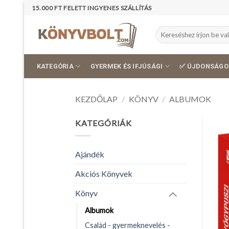
Skip
15.000 FT FELETT INGYENES SZÁLLÍTÁS
to
content
Keresés
a
következőre:
KATEGÓRIA
GYERMEK ÉS IFJÚSÁGI
✅ ÚJDONSÁGO
KEZDŐLAP
/
KÖNYV
/
ALBUMOK
KATEGÓRIÁK
Ajándék
Akciós Könyvek
Könyv
Albumok
Család - gyermeknevelés -