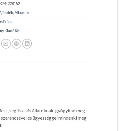
K24-228152
Ajándék
,
Albumok
os Erika
ny Kiadó Kft.
ess, segíts a kis állatoknak, gyógyítsd meg
s szerencsével és ügyességgel mindenki meg
t.