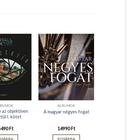
LBUMOK
ALBUMOK
v az objektíven
A magyar négyes fogat
tül I. kötet
5490
Ft
14990
Ft
OSÁRBA
KOSÁRBA