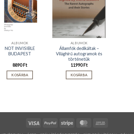
ALBUMOK
ALBUMOK
NOT INVISIBLE
Államfők dedikáltak –
BUDAPEST
Világhírű autogramok és
történetük
8890
Ft
11990
Ft
KOSÁRBA
KOSÁRBA
Visa
PayPal
Stripe
MasterCard
Cash
On