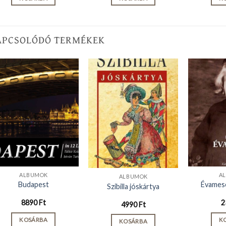
APCSOLÓDÓ TERMÉKEK
ALBUMOK
A
ALBUMOK
Budapest
Évamesé
Szibilla jóskártya
8890
Ft
2
4990
Ft
KOSÁRBA
K
KOSÁRBA