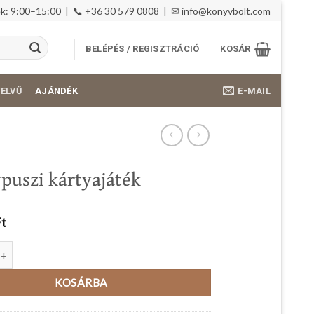
: 9:00–15:00 | 📞 +36 30 579 0808 | ✉
info@konyvbolt.com
BELÉPÉS / REGISZTRÁCIÓ
KOSÁR
E-MAIL
YELVŰ
AJÁNDÉK
puszi kártyajáték
Ft
 kártyajáték mennyiség
KOSÁRBA