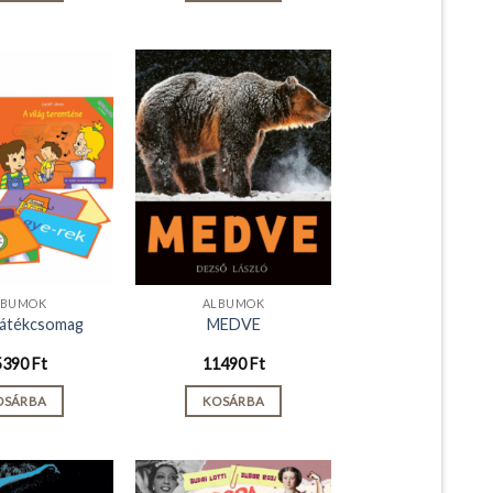
LBUMOK
ALBUMOK
játékcsomag
MEDVE
5390
Ft
11490
Ft
OSÁRBA
KOSÁRBA