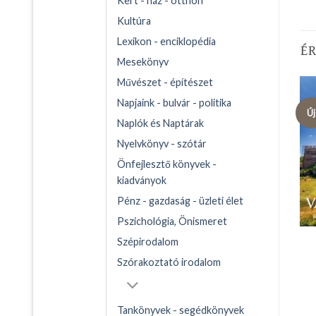
Kert - ház - otthon
Kultúra
Lexikon - enciklopédia
É
Mesekönyv
Művészet - építészet
Napjaink - bulvár - politika
Új
Naplók és Naptárak
Nyelvkönyv - szótár
Önfejlesztő könyvek -
kiadványok
Pénz - gazdaság - üzleti élet
Pszichológia, Önismeret
Szépirodalom
Szórakoztató irodalom
Tankönyvek - segédkönyvek