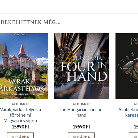
RDEKELHETNEK MÉG…
ALBUMOK
ALBUMOK
A
Várak, várkastélyok a
The Hungarian four-in-
Szubjektí
történelmi
hand
keresz
Magyarországon
15990
Ft
19590
Ft
1
KOSÁRBA
KOSÁRBA
K