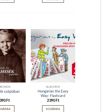
LBUMOK
ALBUMOK
Hungarian the Easy
k szépiában
Way- Flashcard
390
Ft
2390
Ft
OSÁRBA
KOSÁRBA