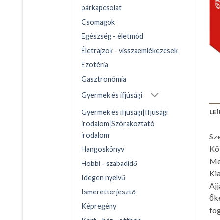
párkapcsolat
Csomagok
Egészség - életmód
Életrajzok - visszaemlékezések
Ezotéria
Gasztronómia
Gyermek és ifjúsági
Gyermek és ifjúsági|Ifjúsági
LEÍ
irodalom|Szórakoztató
irodalom
Sze
Kö
Hangoskönyv
Me
Hobbi - szabadidő
Kia
Idegen nyelvű
Ajj
Ismeretterjesztő
őke
Képregény
fog