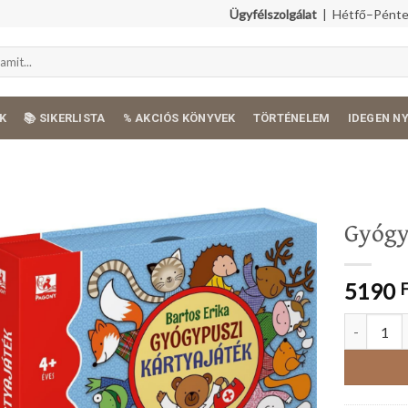
Ügyfélszolgálat
| Hétfő–Péntek
K
📚 SIKERLISTA
% AKCIÓS KÖNYVEK
TÖRTÉNELEM
IDEGEN N
Gyógy
5190
Gyógypuszi