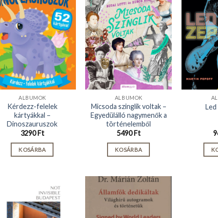
ALBUMOK
ALBUMOK
A
Kérdezz-felelek
Micsoda szinglik voltak –
Led
kártyákkal –
Egyedülálló nagymenők a
Dinoszauruszok
történelemből
3290
Ft
5490
Ft
9
KOSÁRBA
KOSÁRBA
K