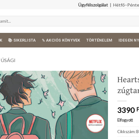
Ügyfélszolgálat
| Hétfő–Péntek
K
📚 SIKERLISTA
% AKCIÓS KÖNYVEK
TÖRTÉNELEM
IDEGEN N
JÚSÁGI
Heart
zúgta
3390
Elfogyott
Cikkszám:
B