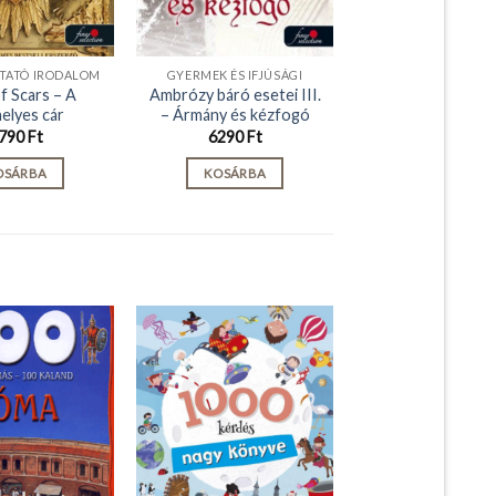
TATÓ IRODALOM
GYERMEK ÉS IFJÚSÁGI
f Scars – A
Ambrózy báró esetei III.
elyes cár
– Ármány és kézfogó
790
Ft
6290
Ft
OSÁRBA
KOSÁRBA