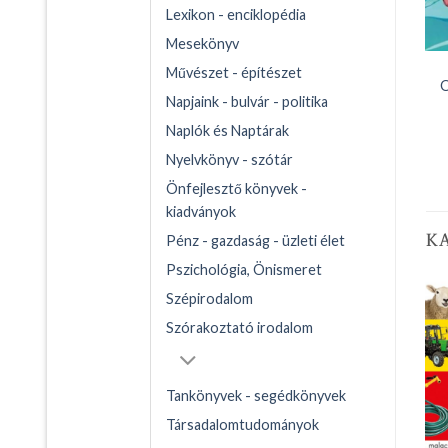
Lexikon - enciklopédia
Mesekönyv
Művészet - építészet
O
Napjaink - bulvár - politika
Naplók és Naptárak
Nyelvkönyv - szótár
Önfejlesztő könyvek -
kiadványok
K
Pénz - gazdaság - üzleti élet
Pszichológia, Önismeret
Szépirodalom
Szórakoztató irodalom
Tankönyvek - segédkönyvek
Társadalomtudományok