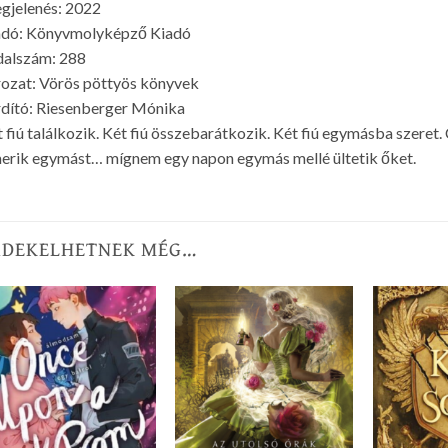
gjelenés: 2022
adó: Könyvmolyképző Kiadó
dalszám: 288
ozat: Vörös pöttyös könyvek
dító: Riesenberger Mónika
 fiú találkozik. Két fiú összebarátkozik. Két fiú egymásba szeret. 
erik egymást… mígnem egy napon egymás mellé ültetik őket.
RDEKELHETNEK MÉG…