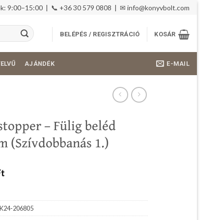
: 9:00–15:00 | 📞 +36 30 579 0808 | ✉
info@konyvbolt.com
BELÉPÉS / REGISZTRÁCIÓ
KOSÁR
E-MAIL
YELVŰ
AJÁNDÉK
stopper – Fülig beléd
m (Szívdobbanás 1.)
Ft
K24-206805