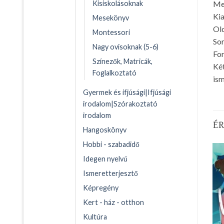
Me
Kisiskolásoknak
Ki
Mesekönyv
Ol
Montessori
Sor
Nagy ovisoknak (5-6)
For
Színezők, Matricák,
Két
Foglalkoztató
ism
Gyermek és ifjúsági|Ifjúsági
irodalom|Szórakoztató
irodalom
É
Hangoskönyv
Hobbi - szabadidő
Idegen nyelvű
Ismeretterjesztő
Képregény
Kert - ház - otthon
Kultúra