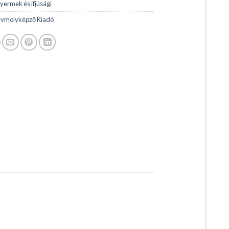
yermek és ifjúsági
vmolyképző Kiadó