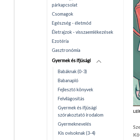
párkapcsolat
Csomagok
Egészség - életmód
Életrajzok - visszaemlékezések
Ezotéria
Gasztronómia
Gyermek és ifjúsági
Babáknak (0-3)
Babanapló
Fejlesztő könyvek
Felvilágosítás
Gyermek és ifjúsági
LEÍ
szórakoztató irodalom
Gyermeknevelés
Sze
Kis ovisoknak (3-4)
Kö