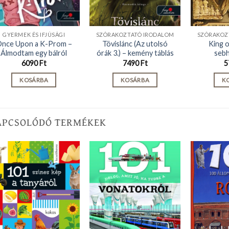
GYERMEK ÉS IFJÚSÁGI
SZÓRAKOZTATÓ IRODALOM
SZÓRAKOZ
nce Upon a K-Prom –
Tövislánc (Az utolsó
King o
Álmodtam egy bálról
órák 3.) – kemény táblás
sebh
6090
Ft
7490
Ft
5
KOSÁRBA
KOSÁRBA
K
APCSOLÓDÓ TERMÉKEK