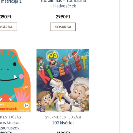
100 állomás – 100 kaland
 matricája 1.
– Hadvezérek
090
Ft
2990
Ft
OSÁRBA
KOSÁRBA
 ÉS IFJÚSÁGI
GYERMEK ÉS IFJÚSÁGI
bos kirakós –
103 kísérlet
zauruszok