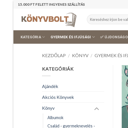
Skip
15.000 FT FELETT INGYENES SZÁLLÍTÁS
to
content
Keresés
a
következőre:
KATEGÓRIA
GYERMEK ÉS IFJÚSÁGI
✅ ÚJDONSÁGO
KEZDŐLAP
/
KÖNYV
/
GYERMEK ÉS IF
KATEGÓRIÁK
Ajándék
Akciós Könyvek
Könyv
Albumok
Család - gyermeknevelés -