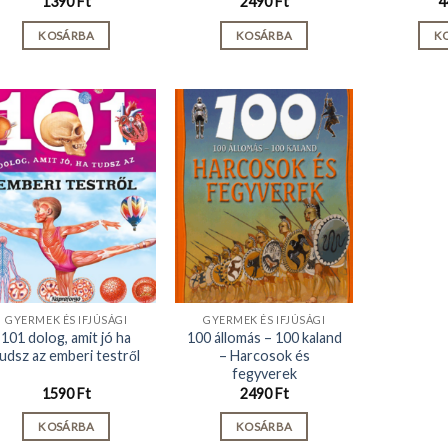
1390
Ft
2490
Ft
4
KOSÁRBA
KOSÁRBA
K
GYERMEK ÉS IFJÚSÁGI
GYERMEK ÉS IFJÚSÁGI
101 dolog, amit jó ha
100 állomás – 100 kaland
udsz az emberi testről
– Harcosok és
fegyverek
1590
Ft
2490
Ft
KOSÁRBA
KOSÁRBA