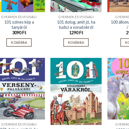
GYERMEK ÉS IFJÚSÁGI
GYERMEK ÉS IFJÚSÁGI
GYERMEK
101 színes kép a
101 dolog, amit jó, ha
100 állom
tanyáról
tudsz a vonatokról
/
3090
Ft
1290
Ft
2
KOSÁRBA
KOSÁRBA
K
GYERMEK ÉS IFJÚSÁGI
GYERMEK