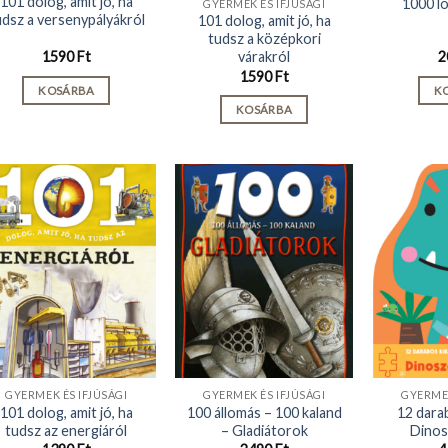
101 dolog, amit jó, ha
1000 ló
GYERMEK ÉS IFJÚSÁGI
udsz a versenypályákról
101 dolog, amit jó, ha
tudsz a középkori
várakról
1590
Ft
2
1590
Ft
KOSÁRBA
K
KOSÁRBA
GYERMEK ÉS IFJÚSÁGI
GYERMEK ÉS IFJÚSÁGI
GYERMEK
101 dolog, amit jó, ha
100 állomás – 100 kaland
12 dara
tudsz az energiáról
– Gladiátorok
Dinos