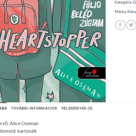
Kategória:
G
Márka:
Köny
RÁS
TOVÁBBI INFORMÁCIÓK
VÉLEMÉNYEK (0)
rző: Alice Oseman
tésmód: kartonált