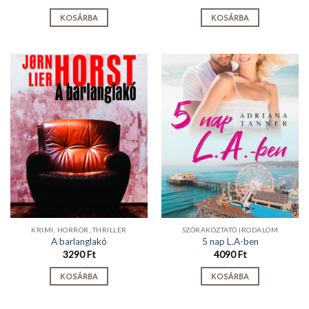
KOSÁRBA
KOSÁRBA
KRIMI, HORROR, THRILLER
SZÓRAKOZTATÓ IRODALOM
A barlanglakó
5 nap L.A-ben
3290
Ft
4090
Ft
KOSÁRBA
KOSÁRBA