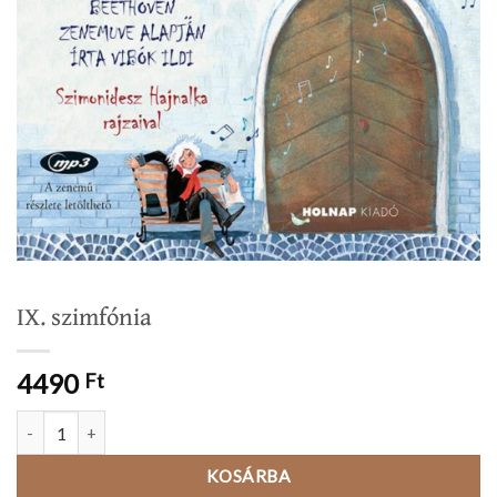
IX. szimfónia
4490
Ft
IX. szimfónia mennyiség
KOSÁRBA