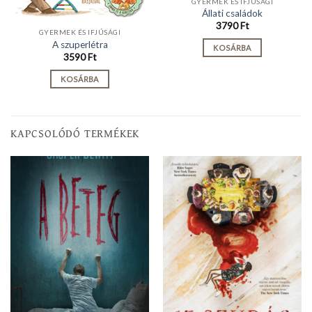
GYERMEK ÉS IFJÚSÁGI
Állati családok
3790
Ft
GYERMEK ÉS IFJÚSÁGI
A szuperlétra
KOSÁRBA
3590
Ft
KOSÁRBA
KAPCSOLÓDÓ TERMÉKEK