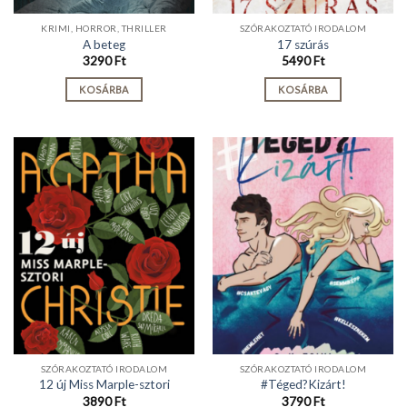
KRIMI, HORROR, THRILLER
SZÓRAKOZTATÓ IRODALOM
A beteg
17 szúrás
3290
Ft
5490
Ft
KOSÁRBA
KOSÁRBA
SZÓRAKOZTATÓ IRODALOM
SZÓRAKOZTATÓ IRODALOM
12 új Miss Marple-sztori
#Téged?Kizárt!
3890
Ft
3790
Ft