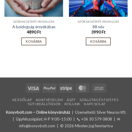
SZÓRAKOZTATÓ IRODALOM
SZÓRAKOZTATÓ IRODALOM
A boldogság árnyékában
88 név
4890
Ft
3990
Ft
KOSÁRBA
KOSÁRBA
Visa
PayPal
Stripe
MasterCard
Cash
On
KEZDŐLAP
ADATVÉDELEM
ÁSZF
SZÁLLÍTÁS ÉS FIZETÉS
Delivery
SÜTI BEÁLLÍTÁSOK
RÓLUNK
KAPCSOLAT
Konyvbolt.com – Online könyváruház
| Üzemeltető: Silver Neuron Kft.
| Ügyfélszolgálat: H-P 9:00–15:00 | 📞
+36 30 579 0808
| ✉
info@konyvbolt.com
| © 2026 Minden jog fenntartva