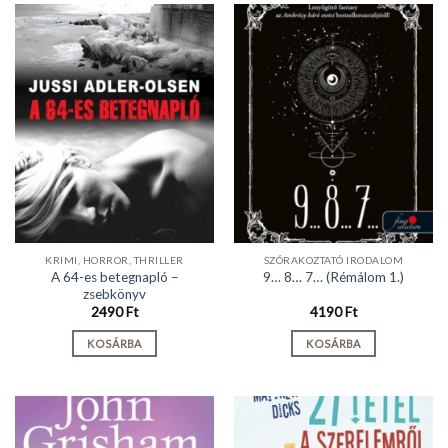
KRIMI, HORROR, THRILLER
SZÓRAKOZTATÓ IRODALOM
A 64-es betegnapló –
9… 8… 7… (Rémálom 1.)
zsebkönyv
2490
Ft
4190
Ft
KOSÁRBA
KOSÁRBA