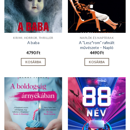
KRIMI, HORROR, THRILLER
NAPLÓK ÉS NAPTÁRAK
A "Lesz*rom" rafinált
A baba
művészete – Napló
4790
Ft
4490
Ft
KOSÁRBA
KOSÁRBA