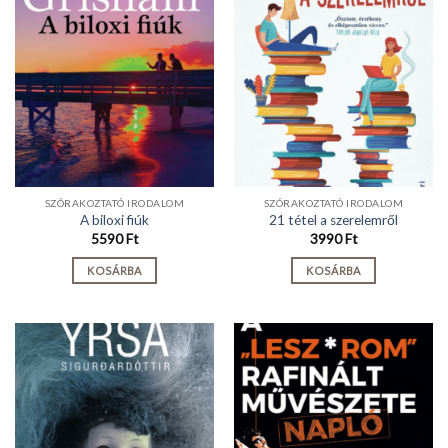
SZÓRAKOZTATÓ IRODALOM
SZÓRAKOZTATÓ IRODALOM
A biloxi fiúk
21 tétel a szerelemről
5590
Ft
3990
Ft
KOSÁRBA
KOSÁRBA