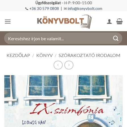
Skip
Ügyfélszolgálat
– H-P: 9:00–15:00
📞
+36 30 579 0808
| ✉
info@konyvbolt.com
to
content
Keresés
a
következőre:
KEZDŐLAP
/
KÖNYV
/
SZÓRAKOZTATÓ IRODALOM