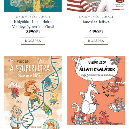
GYERMEK ÉS IFJÚSÁGI
GYERMEK ÉS IFJÚSÁGI
Kölyökkori kalandok –
Jancsi és Juliska
Vendégségben állatéknál
3990
Ft
4490
Ft
KOSÁRBA
KOSÁRBA