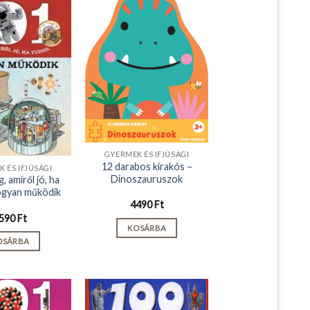
GYERMEK ÉS IFJÚSÁGI
12 darabos kirakós –
 ÉS IFJÚSÁGI
Dinoszauruszok
, amiről jó, ha
ogyan működik
4490
Ft
590
Ft
KOSÁRBA
OSÁRBA