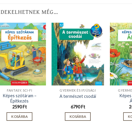
RDEKELHETNEK MÉG…
FANTASY, SCI-FI
GYERMEK ÉS IFJÚSÁGI
GYERMEK
Képes szótáram –
Képes 
A természet csodái
Építkezés
Á
2590
Ft
6790
Ft
2
KOSÁRBA
KOSÁRBA
K