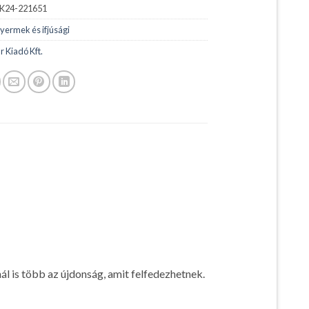
K24-221651
yermek és ifjúsági
r Kiadó Kft.
l is több az újdonság, amit felfedezhetnek.