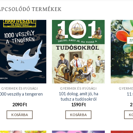
APCSOLÓDÓ TERMÉKEK
GYERMEK ÉS IFJÚSÁGI
GYERMEK ÉS IFJÚSÁGI
GYERMEK
101 dolog, amit jó, ha
000 veszély a tengeren
11 
tudsz a tudósokról
2090
Ft
1590
Ft
2
KOSÁRBA
KOSÁRBA
K