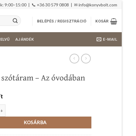
: 9:00–15:00 | 📞 +36 30 579 0808 | ✉
info@konyvbolt.com
BELÉPÉS / REGISZTRÁCIÓ
KOSÁR
E-MAIL
YELVŰ
AJÁNDÉK
 szótáram – Az óvodában
Ft
táram - Az óvodában mennyiség
KOSÁRBA