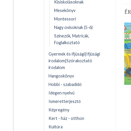
Kisiskolásoknak
É
Mesekönyv
Montessori
Nagy ovisoknak (5-6)
Színezők, Matricák,
Foglalkoztató
Gyermek és ifjúsági|Ifjúsági
irodalom|Szórakoztató
irodalom
Hangoskönyv
Hobbi - szabadidő
Idegen nyelvű
Ismeretterjesztő
Képregény
Kert - ház - otthon
Kultúra