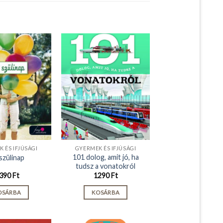
 ÉS IFJÚSÁGI
GYERMEK ÉS IFJÚSÁGI
101 dolog, amit jó, ha
szülinap
tudsz a vonatokról
390
Ft
1290
Ft
OSÁRBA
KOSÁRBA