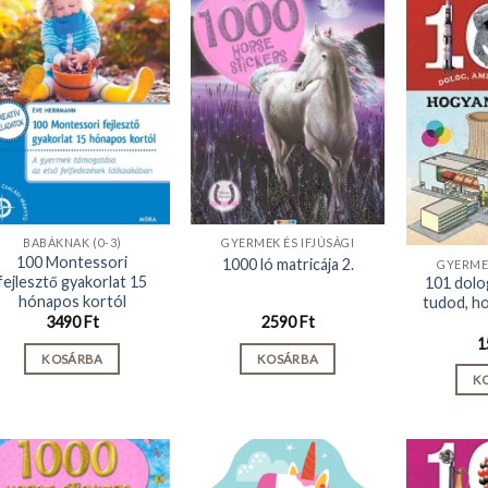
BABÁKNAK (0-3)
GYERMEK ÉS IFJÚSÁGI
100 Montessori
1000 ló matricája 2.
GYERMEK
fejlesztő gyakorlat 15
101 dolog
hónapos kortól
tudod, h
3490
Ft
2590
Ft
1
KOSÁRBA
KOSÁRBA
K