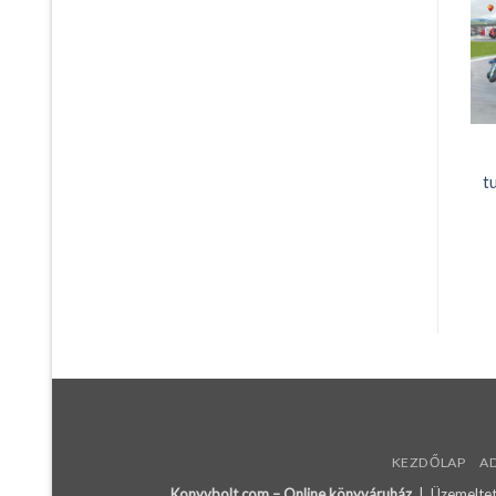
t
KEZDŐLAP
A
Konyvbolt.com – Online könyváruház
| Üzemeltető