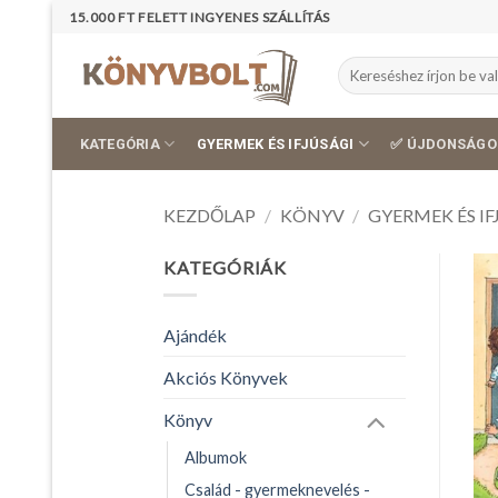
Skip
15.000 FT FELETT INGYENES SZÁLLÍTÁS
to
content
Keresés
a
következőre:
KATEGÓRIA
GYERMEK ÉS IFJÚSÁGI
✅ ÚJDONSÁGO
KEZDŐLAP
/
KÖNYV
/
GYERMEK ÉS IF
KATEGÓRIÁK
Ajándék
Akciós Könyvek
Könyv
Albumok
Család - gyermeknevelés -