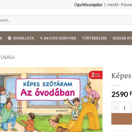
Ügyfélszolgálat
| Hétfő–Péntek
K
📚 SIKERLISTA
% AKCIÓS KÖNYVEK
TÖRTÉNELEM
IDEGEN N
JÚSÁGI
Képes
2590
Képes szó