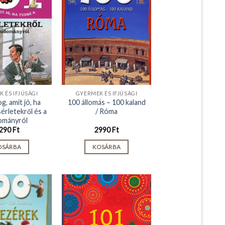
 ÉS IFJÚSÁGI
GYERMEK ÉS IFJÚSÁGI
g, amit jó, ha
100 állomás – 100 kaland
sérletekről és a
/ Róma
ományról
290
Ft
2990
Ft
OSÁRBA
KOSÁRBA