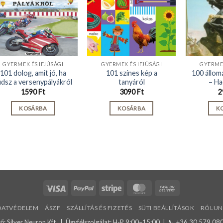
GYERMEK ÉS IFJÚSÁGI
GYERMEK ÉS IFJÚSÁGI
GYERMEK
101 dolog, amit jó, ha
101 színes kép a
100 állom
udsz a versenypályákról
tanyáról
– Ha
1590
Ft
3090
Ft
2
KOSÁRBA
KOSÁRBA
K
Visa
PayPal
Stripe
MasterCard
Cash
On
DATVÉDELEM
ÁSZF
SZÁLLÍTÁS ÉS FIZETÉS
SÜTI BEÁLLÍTÁSOK
RÓLUN
Delivery
: Silver Neuron Kft. | Ügyfélszolgálat: H-P 9:00–15:00 | 📞
+36 30 579 08