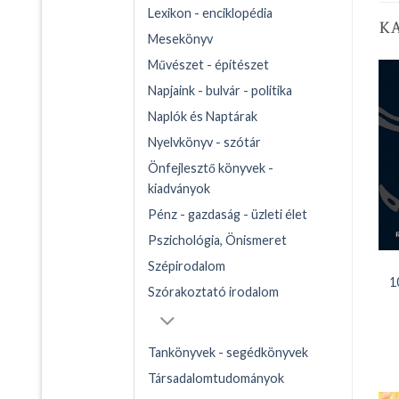
Lexikon - enciklopédia
K
Mesekönyv
Művészet - építészet
Napjaink - bulvár - politika
Naplók és Naptárak
Nyelvkönyv - szótár
Önfejlesztő könyvek -
kiadványok
Pénz - gazdaság - üzleti élet
Pszichológia, Önismeret
Szépirodalom
1
Szórakoztató irodalom
Tankönyvek - segédkönyvek
Társadalomtudományok