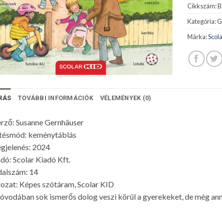
Cikkszám:
B
Kategória:
G
Márka:
Scola
RÁS
TOVÁBBI INFORMÁCIÓK
VÉLEMÉNYEK (0)
rző: Susanne Gernhäuser
tésmód: keménytáblás
gjelenés: 2024
dó: Scolar Kiadó Kft.
dalszám: 14
ozat: Képes szótáram, Scolar KID
óvodában sok ismerős dolog veszi körül a gyerekeket, de még anná