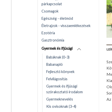
párkapcsolat
Csomagok
Egészség - életmód
Életrajzok - visszaemlékezések
Ezotéria
Gasztronómia
Gyermek és ifjúsági
LEÍ
Babáknak (0-3)
Sze
Babanapló
Kö
Fejlesztő könyvek
Me
Felvilágosítás
Kia
Gyermek és ifjúsági
Ol
szórakoztató irodalom
Sor
Az 
Gyermeknevelés
Kis ovisoknak (3-4)