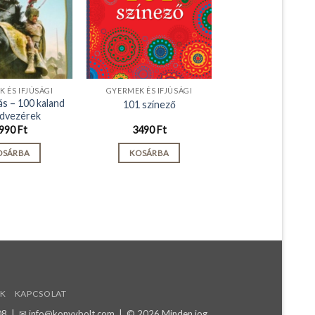
 ÉS IFJÚSÁGI
GYERMEK ÉS IFJÚSÁGI
ás – 100 kaland
101 színező
dvezérek
990
Ft
3490
Ft
OSÁRBA
KOSÁRBA
K
KAPCSOLAT
08
| ✉
info@konyvbolt.com
| © 2026 Minden jog