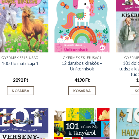
GYERMEK ÉS IFJÚSÁGI
GYERMEK ÉS IFJÚSÁGI
GYERMEK
12 darabos kirakós –
101 dolo
1000 ló matricája 1.
Unikornisok
tudsz a kí
tud
2090
Ft
4190
Ft
1
KOSÁRBA
KOSÁRBA
K