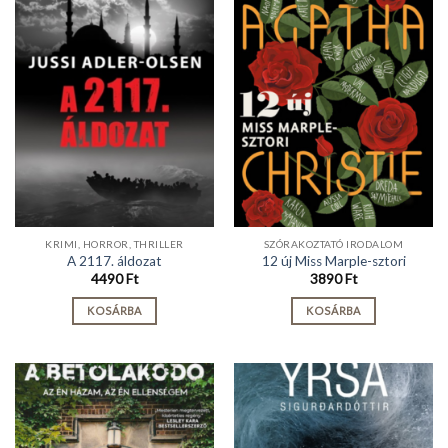
KRIMI, HORROR, THRILLER
SZÓRAKOZTATÓ IRODALOM
A 2117. áldozat
12 új Miss Marple-sztori
4490
Ft
3890
Ft
KOSÁRBA
KOSÁRBA