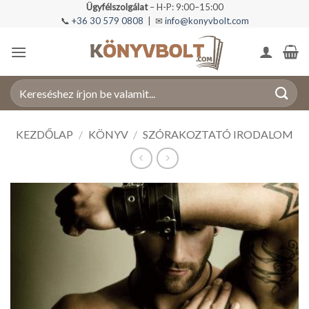
Skip
Ügyfélszolgálat
– H-P: 9:00–15:00
📞
+36 30 579 0808
| ✉
info@konyvbolt.com
to
content
Keresés
a
következőre:
KEZDŐLAP
/
KÖNYV
/
SZÓRAKOZTATÓ IRODALOM