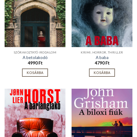
SZÓRAKOZTATÓ IRODALOM
KRIMI, HORROR, THRILLER
A betolakodó
A baba
4990
Ft
4790
Ft
KOSÁRBA
KOSÁRBA