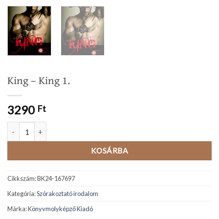
King – King 1.
3290
Ft
King - King 1. mennyiség
KOSÁRBA
Cikkszám:
BK24-167697
Kategória:
Szórakoztató irodalom
Márka:
Könyvmolyképző Kiadó