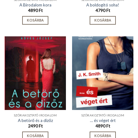
A Birodalom kora
A boldogító soha!
4890
Ft
4790
Ft
KOSÁRBA
KOSÁRBA
SZÓRAKOZTATÓ IRODALOM
SZÓRAKOZTATÓ IRODALOM
A betörő és a dizőz
… és véget ért
2490
Ft
4890
Ft
KOSÁRBA
KOSÁRBA