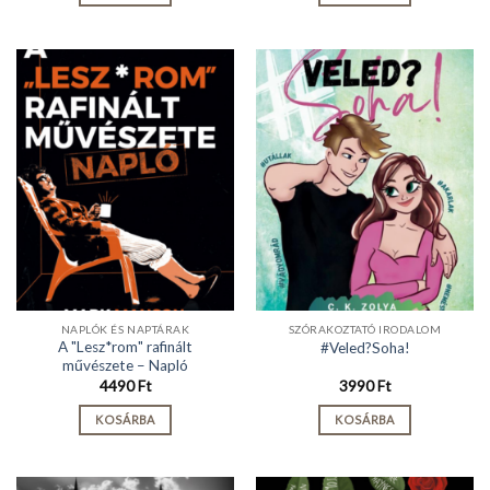
NAPLÓK ÉS NAPTÁRAK
SZÓRAKOZTATÓ IRODALOM
A "Lesz*rom" rafinált
#Veled?Soha!
művészete – Napló
4490
Ft
3990
Ft
KOSÁRBA
KOSÁRBA