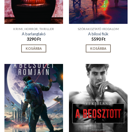
KRIMI, HORROR, THRILLER
SZÓRAKOZTATÓ IRODALOM
A barlanglakó
A biloxi fiúk
3290
Ft
5590
Ft
KOSÁRBA
KOSÁRBA