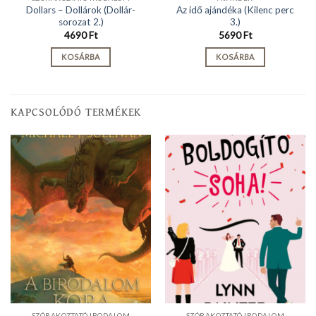
Dollars – Dollárok (Dollár-
Az idő ajándéka (Kilenc perc
sorozat 2.)
3.)
4690
Ft
5690
Ft
KOSÁRBA
KOSÁRBA
KAPCSOLÓDÓ TERMÉKEK
SZÓRAKOZTATÓ IRODALOM
SZÓRAKOZTATÓ IRODALOM