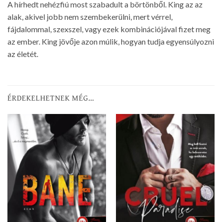
A hírhedt nehézfiú most szabadult a börtönből. King az az
alak, akivel jobb nem szembekerülni, mert vérrel,
fájdalommal, szexszel, vagy ezek kombinációjával fizet meg
az ember. King jövője azon múlik, hogyan tudja egyensúlyozni
az életét.
ÉRDEKELHETNEK MÉG…