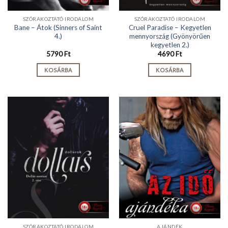
SZÓRAKOZTATÓ IRODALOM
SZÓRAKOZTATÓ IRODALOM
Bane – Átok (Sinners of Saint
Cruel Paradise – Kegyetlen
4.)
mennyország (Gyönyörűen
kegyetlen 2.)
5790
Ft
4690
Ft
KOSÁRBA
KOSÁRBA
SZÓRAKOZTATÓ IRODALOM
AJÁNDÉK