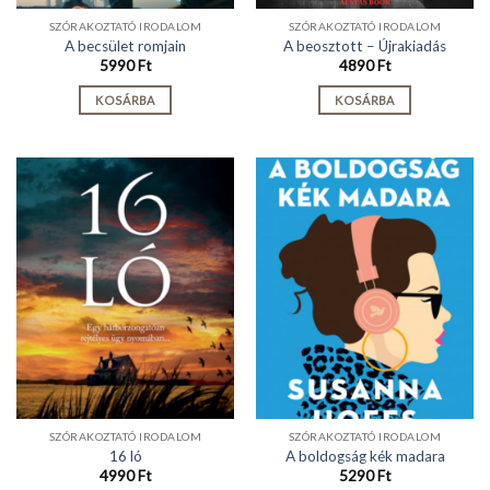
SZÓRAKOZTATÓ IRODALOM
SZÓRAKOZTATÓ IRODALOM
A becsület romjain
A beosztott – Újrakiadás
5990
Ft
4890
Ft
KOSÁRBA
KOSÁRBA
SZÓRAKOZTATÓ IRODALOM
SZÓRAKOZTATÓ IRODALOM
16 ló
A boldogság kék madara
4990
Ft
5290
Ft