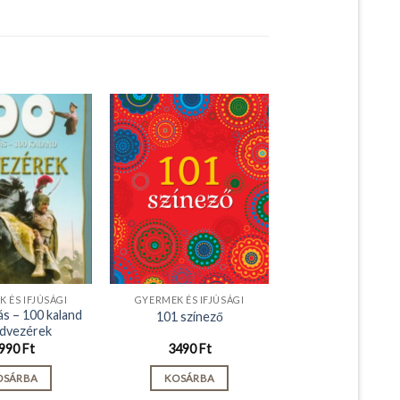
 ÉS IFJÚSÁGI
GYERMEK ÉS IFJÚSÁGI
ás – 100 kaland
101 színező
dvezérek
990
Ft
3490
Ft
OSÁRBA
KOSÁRBA