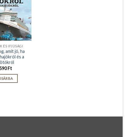
 ÉS IFJÚSÁGI
g, amit jó, ha
hajókról és a
kötőkről
590
Ft
OSÁRBA