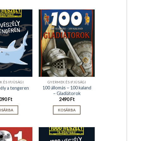
 ÉS IFJÚSÁGI
GYERMEK ÉS IFJÚSÁGI
100 állomás – 100 kaland
ély a tengeren
– Gladiátorok
090
Ft
2490
Ft
OSÁRBA
KOSÁRBA