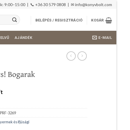
: 9:00–15:00 | 📞 +36 30 579 0808 | ✉
info@konyvbolt.com
BELÉPÉS / REGISZTRÁCIÓ
KOSÁR
E-MAIL
YELVŰ
AJÁNDÉK
s! Bogarak
Ft
PRF-3269
yermek és ifjúsági