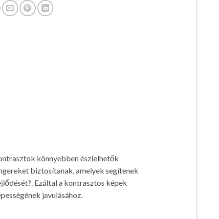
 kontrasztok könnyebben észlelhetők
 ingereket biztosítanak, amelyek segítenek
ejlődését?. Ezáltal a kontrasztos képek
épességének javulásához.