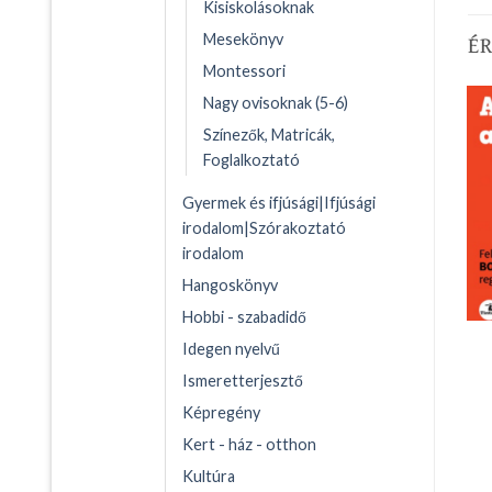
Kisiskolásoknak
É
Mesekönyv
Montessori
Nagy ovisoknak (5-6)
Színezők, Matricák,
Foglalkoztató
Gyermek és ifjúsági|Ifjúsági
irodalom|Szórakoztató
irodalom
Hangoskönyv
Hobbi - szabadidő
Idegen nyelvű
Ismeretterjesztő
Képregény
Kert - ház - otthon
Kultúra