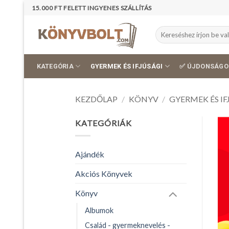
Skip
15.000 FT FELETT INGYENES SZÁLLÍTÁS
to
content
Keresés
a
következőre:
KATEGÓRIA
GYERMEK ÉS IFJÚSÁGI
✅ ÚJDONSÁGO
KEZDŐLAP
/
KÖNYV
/
GYERMEK ÉS IF
KATEGÓRIÁK
Ajándék
Akciós Könyvek
Könyv
Albumok
Család - gyermeknevelés -