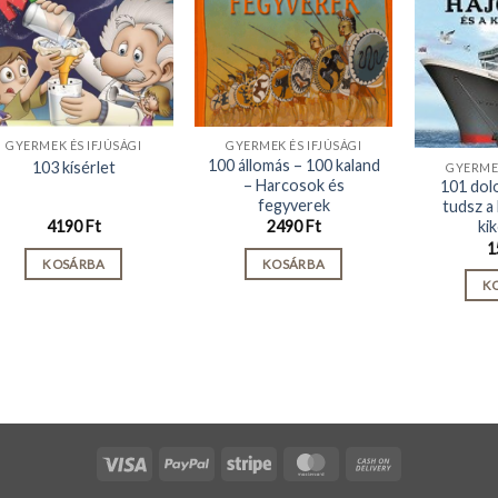
GYERMEK ÉS IFJÚSÁGI
GYERMEK ÉS IFJÚSÁGI
100 állomás – 100 kaland
103 kísérlet
GYERMEK
– Harcosok és
101 dolo
fegyverek
tudsz a 
ki
4190
Ft
2490
Ft
1
KOSÁRBA
KOSÁRBA
K
Visa
PayPal
Stripe
MasterCard
Cash
On