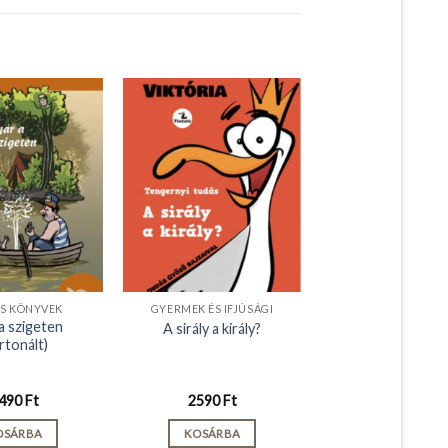
ÓS KÖNYVEK
GYERMEK ÉS IFJÚSÁGI
a szigeten
A sirály a király?
rtonált)
490
Ft
2590
Ft
OSÁRBA
KOSÁRBA