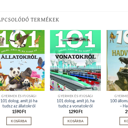
APCSOLÓDÓ TERMÉKEK
GYERMEK ÉS IFJÚSÁGI
GYERMEK ÉS IFJÚSÁGI
GYERMEK
101 dolog, amit jó ha
101 dolog, amit jó, ha
100 állom
tudsz az állatokról
tudsz a vonatokról
– Ha
1590
Ft
1290
Ft
2
KOSÁRBA
KOSÁRBA
K