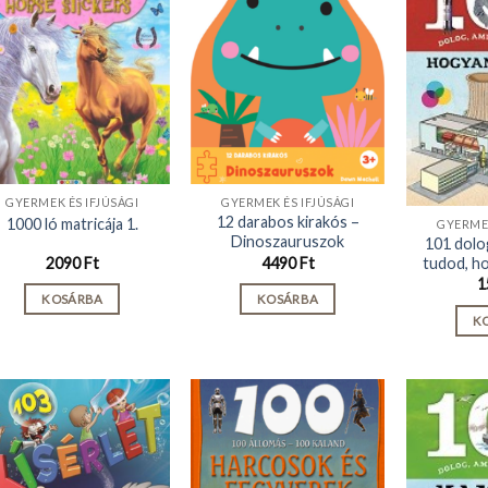
GYERMEK ÉS IFJÚSÁGI
GYERMEK ÉS IFJÚSÁGI
12 darabos kirakós –
1000 ló matricája 1.
GYERMEK
Dinoszauruszok
101 dolog
tudod, h
2090
Ft
4490
Ft
1
KOSÁRBA
KOSÁRBA
K