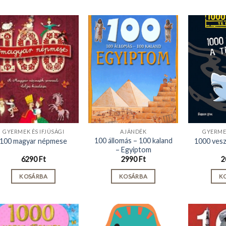
GYERMEK ÉS IFJÚSÁGI
AJÁNDÉK
GYERMEK
100 állomás – 100 kaland
100 magyar népmese
1000 vesz
– Egyiptom
6290
Ft
2990
Ft
2
KOSÁRBA
KOSÁRBA
K