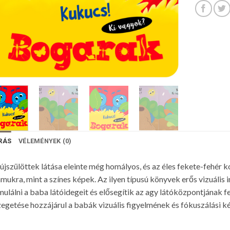
RÁS
VÉLEMÉNYEK (0)
újszülöttek látása eleinte még homályos, és az éles fekete-fehér
mukra, mint a színes képek. Az ilyen típusú könyvek erős vizuális
mulálni a baba látóidegeit és elősegítik az agy látóközpontjának f
egetése hozzájárul a babák vizuális figyelmének és fókuszálási k