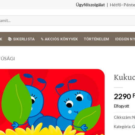
Ügyfélszolgálat
| Hétfő–Péntek
K
📚 SIKERLISTA
% AKCIÓS KÖNYVEK
TÖRTÉNELEM
IDEGEN N
JÚSÁGI
Kukuc
2290
Elfogyott
Cikkszám:
N
Kategória:
G