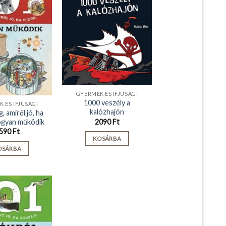
GYERMEK ÉS IFJÚSÁGI
1000 veszély a
 ÉS IFJÚSÁGI
kalózhajón
, amiről jó, ha
ogyan működik
2090
Ft
590
Ft
KOSÁRBA
OSÁRBA