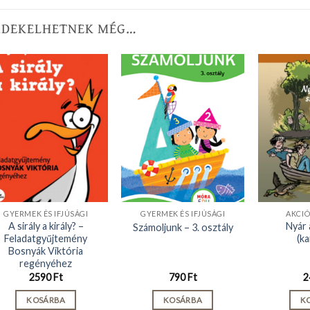
RDEKELHETNEK MÉG…
GYERMEK ÉS IFJÚSÁGI
GYERMEK ÉS IFJÚSÁGI
AKCI
A sirály a király? –
Nyár 
Számoljunk – 3. osztály
Feladatgyűjtemény
(ka
Bosnyák Viktória
regényéhez
2590
Ft
790
Ft
2
KOSÁRBA
KOSÁRBA
K