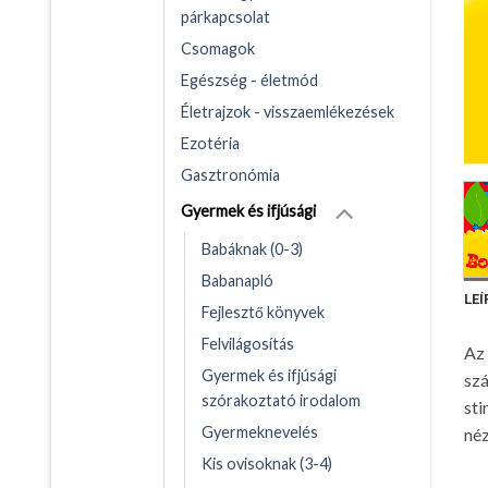
párkapcsolat
Csomagok
Egészség - életmód
Életrajzok - visszaemlékezések
Ezotéria
Gasztronómia
Gyermek és ifjúsági
Babáknak (0-3)
Babanapló
LEÍ
Fejlesztő könyvek
Felvilágosítás
Az 
Gyermek és ifjúsági
szá
szórakoztató irodalom
sti
Gyermeknevelés
néz
Kis ovisoknak (3-4)