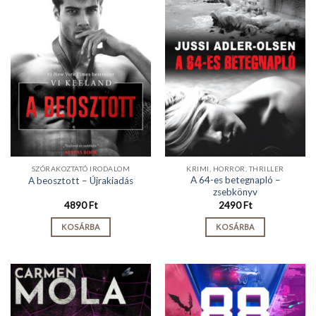
SZÓRAKOZTATÓ IRODALOM
KRIMI, HORROR, THRILLER
A 64-es betegnapló –
A beosztott – Újrakiadás
zsebkönyv
4890
Ft
2490
Ft
KOSÁRBA
KOSÁRBA