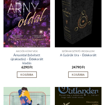
AKCIÓS KÖNYVEK
SZÓRAKOZTATÓ IRODALOM
Árnyoldal (bővített
A Gyűrűk Ura – Éldekorált
újrakiadás) – Éldekorált
kiadás
6290
Ft
24790
Ft
KOSÁRBA
KOSÁRBA