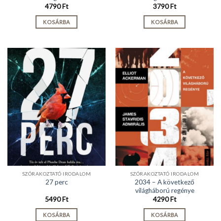
4790
Ft
3790
Ft
KOSÁRBA
KOSÁRBA
SZÓRAKOZTATÓ IRODALOM
SZÓRAKOZTATÓ IRODALOM
2034 – A következő
27 perc
világháború regénye
5490
Ft
4290
Ft
KOSÁRBA
KOSÁRBA