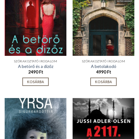
SZÓRAKOZTATÓ IRODALOM
SZÓRAKOZTATÓ IRODALOM
A betörő és a dizőz
A betolakodó
2490
Ft
4990
Ft
KOSÁRBA
KOSÁRBA