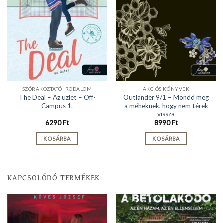
SZÓRAKOZTATÓ IRODALOM
AKCIÓS KÖNYVEK
The Deal – Az üzlet – Off-
Outlander 9/1 – Mondd meg
Campus 1.
a méheknek, hogy nem térek
vissza
6290
Ft
8990
Ft
KOSÁRBA
KOSÁRBA
KAPCSOLÓDÓ TERMÉKEK