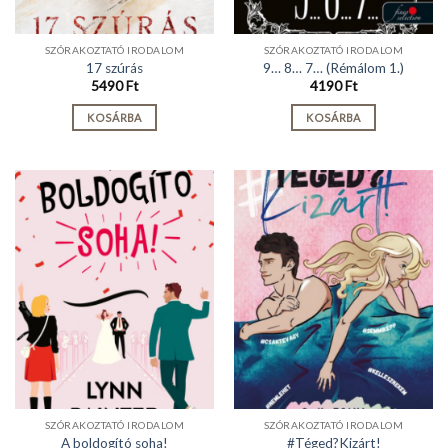
SZÓRAKOZTATÓ IRODALOM
SZÓRAKOZTATÓ IRODALOM
17 szúrás
9… 8… 7… (Rémálom 1.)
5490
Ft
4190
Ft
KOSÁRBA
KOSÁRBA
SZÓRAKOZTATÓ IRODALOM
SZÓRAKOZTATÓ IRODALOM
A boldogító soha!
#Téged?Kizárt!