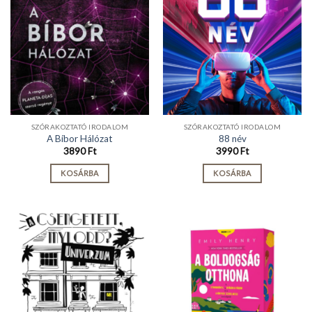
SZÓRAKOZTATÓ IRODALOM
SZÓRAKOZTATÓ IRODALOM
A Bíbor Hálózat
88 név
3890
Ft
3990
Ft
KOSÁRBA
KOSÁRBA