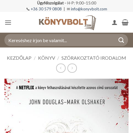
Skip
Ügyfélszolgálat
– H-P: 9:00–15:00
📞
+36 30 579 0808
| ✉
info@konyvbolt.com
to
content
Keresés
a
következőre:
KEZDŐLAP
/
KÖNYV
/
SZÓRAKOZTATÓ IRODALOM