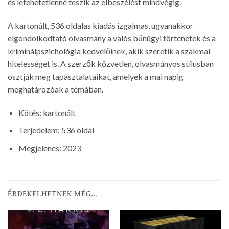
és letehetetlenné teszik az elbeszélést mindvégig.
A kartonált, 536 oldalas kiadás izgalmas, ugyanakkor
elgondolkodtató olvasmány a valós bűnügyi történetek és a
kriminálpszichológia kedvelőinek, akik szeretik a szakmai
hitelességet is. A szerzők közvetlen, olvasmányos stílusban
osztják meg tapasztalataikat, amelyek a mai napig
meghatározóak a témában.
Kötés: kartonált
Terjedelem: 536 oldal
Megjelenés: 2023
ÉRDEKELHETNEK MÉG…