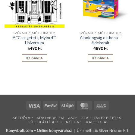
SZÓRAKOZTATÓ IRODALOM
SZÓRAKOZTATÓ IRODALOM
A "Csengetett, Mylord?"
A boldogság otthona –
Univerzum
éldekorált
5490
Ft
4890
Ft
KOSÁRBA
KOSÁRBA
Visa
PayPal
Stripe
MasterCard
Cash
On
KEZDŐLAP
ADATVÉDELEM
ÁSZF
SZÁLLÍTÁS ÉS FIZETÉS
Delivery
SÜTI BEÁLLÍTÁSOK
RÓLUNK
KAPCSOLAT
Konyvbolt.com – Online könyváruház
| Üzemeltető: Silver Neuron Kft.