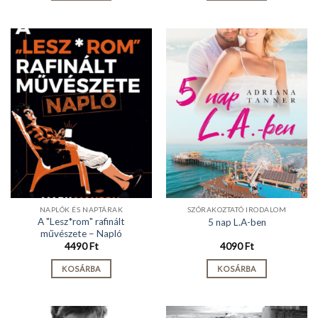
NAPLÓK ÉS NAPTÁRAK
SZÓRAKOZTATÓ IRODALOM
A "Lesz*rom" rafinált
5 nap L.A-ben
művészete – Napló
4490
Ft
4090
Ft
KOSÁRBA
KOSÁRBA