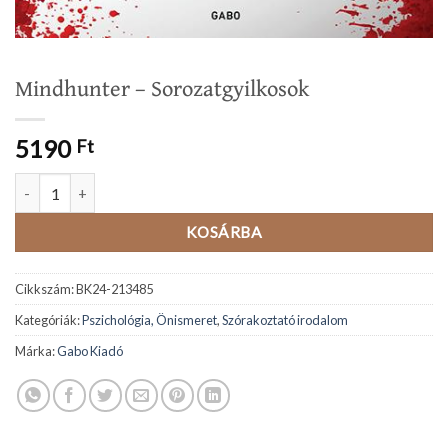
Mindhunter – Sorozatgyilkosok
5190
Ft
Mindhunter – Sorozatgyilkosok mennyiség
KOSÁRBA
Cikkszám:
BK24-213485
Kategóriák:
Pszichológia, Önismeret
,
Szórakoztató irodalom
Márka:
Gabo Kiadó