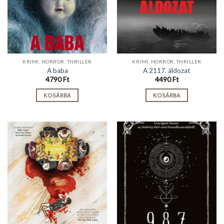
KRIMI, HORROR, THRILLER
KRIMI, HORROR, THRILLER
A baba
A 2117. áldozat
4790
Ft
4490
Ft
KOSÁRBA
KOSÁRBA