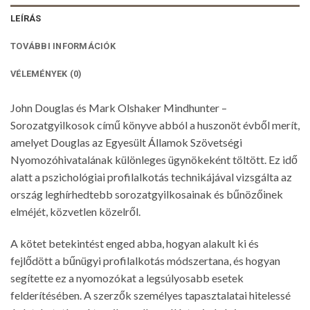
LEÍRÁS
TOVÁBBI INFORMÁCIÓK
VÉLEMÉNYEK (0)
John Douglas és Mark Olshaker Mindhunter –
Sorozatgyilkosok című könyve abból a huszonöt évből merít,
amelyet Douglas az Egyesült Államok Szövetségi
Nyomozóhivatalának különleges ügynökeként töltött. Ez idő
alatt a pszichológiai profilalkotás technikájával vizsgálta az
ország leghírhedtebb sorozatgyilkosainak és bűnözőinek
elméjét, közvetlen közelről.
A kötet betekintést enged abba, hogyan alakult ki és
fejlődött a bűnügyi profilalkotás módszertana, és hogyan
segítette ez a nyomozókat a legsúlyosabb esetek
felderítésében. A szerzők személyes tapasztalatai hitelessé