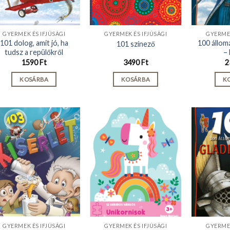
GYERMEK ÉS IFJÚSÁGI
GYERMEK ÉS IFJÚSÁGI
GYERMEK
101 dolog, amit jó, ha
100 állom
101 színező
tudsz a repülőkről
–
1590
Ft
3490
Ft
2
KOSÁRBA
KOSÁRBA
K
GYERMEK ÉS IFJÚSÁGI
GYERMEK ÉS IFJÚSÁGI
GYERMEK