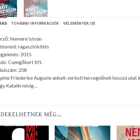
RÁS
TOVÁBBI INFORMÁCIÓK
VÉLEMÉNYEK (0)
rző: Nemere István
tésmód: ragasztókötés
gjelenés: 2015
dó: Csengőkert Kft.
dalszám: 208
phie Friederike Auguste anhalt-zerbsti hercegnőnek hosszú utat ke
y Katalin névig…
RDEKELHETNEK MÉG…