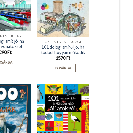
 ÉS IFJÚSÁGI
g, amit jó, ha
GYERMEK ÉS IFJÚSÁGI
a vonatokról
101 dolog, amiről jó, ha
tudod, hogyan működik
290
Ft
1590
Ft
OSÁRBA
KOSÁRBA