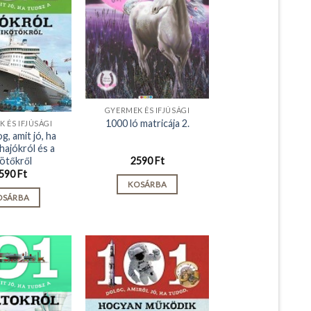
GYERMEK ÉS IFJÚSÁGI
1000 ló matricája 2.
 ÉS IFJÚSÁGI
g, amit jó, ha
hajókról és a
kötőkről
2590
Ft
590
Ft
KOSÁRBA
OSÁRBA