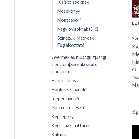
Kisiskolásoknak
Mesekönyv
Montessori
LEÍ
Nagy ovisoknak (5-6)
Színezők, Matricák,
Sze
Foglalkoztató
Kö
Me
Gyermek és ifjúsági|Ifjúsági
Kia
irodalom|Szórakoztató
Ol
irodalom
"So
Hangoskönyv
Nag
Hobbi - szabadidő
Idegen nyelvű
Ismeretterjesztő
É
Képregény
Kert - ház - otthon
Kultúra