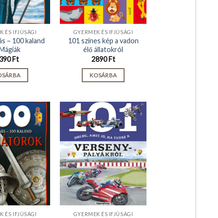
 ÉS IFJÚSÁGI
GYERMEK ÉS IFJÚSÁGI
ás – 100 kaland
101 színes kép a vadon
 Mágiák
élő állatokról
390
Ft
2890
Ft
OSÁRBA
KOSÁRBA
 ÉS IFJÚSÁGI
GYERMEK ÉS IFJÚSÁGI