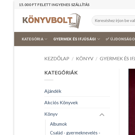
Skip
15.000 FT FELETT INGYENES SZÁLLÍTÁS
to
content
Keresés
a
következőre:
KATEGÓRIA
GYERMEK ÉS IFJÚSÁGI
✅ ÚJDONSÁGO
KEZDŐLAP
/
KÖNYV
/
GYERMEK ÉS IF
KATEGÓRIÁK
Ajándék
Akciós Könyvek
Könyv
Albumok
Család - gyermeknevelés -