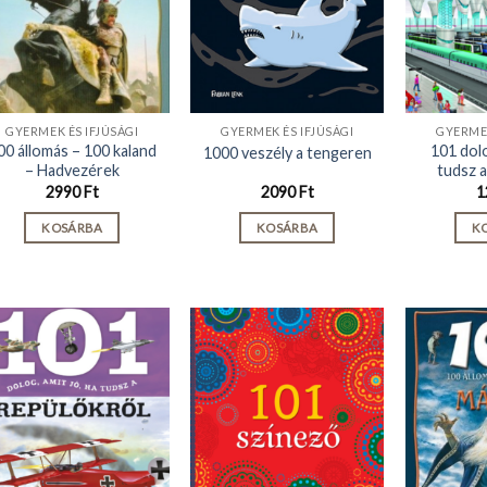
GYERMEK ÉS IFJÚSÁGI
GYERMEK ÉS IFJÚSÁGI
GYERMEK
00 állomás – 100 kaland
101 dolo
1000 veszély a tengeren
– Hadvezérek
tudsz 
2990
Ft
2090
Ft
1
KOSÁRBA
KOSÁRBA
K