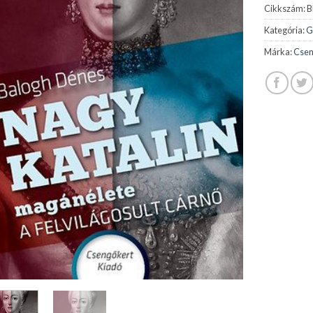
Cikkszám:
B
Kategória:
G
Márka:
Csen