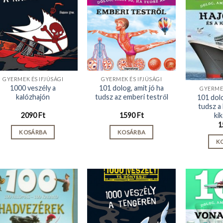
GYERMEK ÉS IFJÚSÁGI
GYERMEK ÉS IFJÚSÁGI
1000 veszély a
101 dolog, amit jó ha
GYERMEK
kalózhajón
tudsz az emberi testről
101 dolo
tudsz a 
ki
2090
Ft
1590
Ft
1
KOSÁRBA
KOSÁRBA
K