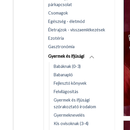
párkapcsolat
Csomagok
Egészség - életmód
Életrajzok - visszaemlékezések
Ezotéria
Gasztronómia
Gyermek és ifjúsági
Babáknak (0-3)
Babanapló
Fejlesztő könyvek
Felvilágosítás
Gyermek és ifjúsági
szórakoztató irodalom
Gyermeknevelés
Kis ovisoknak (3-4)