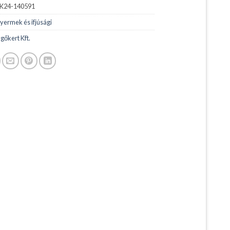
K24-140591
yermek és ifjúsági
gőkert Kft.