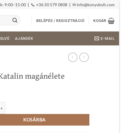
: 9:00–15:00 | 📞 +36 30 579 0808 | ✉
info@konyvbolt.com
BELÉPÉS / REGISZTRÁCIÓ
KOSÁR
E-MAIL
YELVŰ
AJÁNDÉK
Katalin magánélete
in magánélete mennyiség
KOSÁRBA