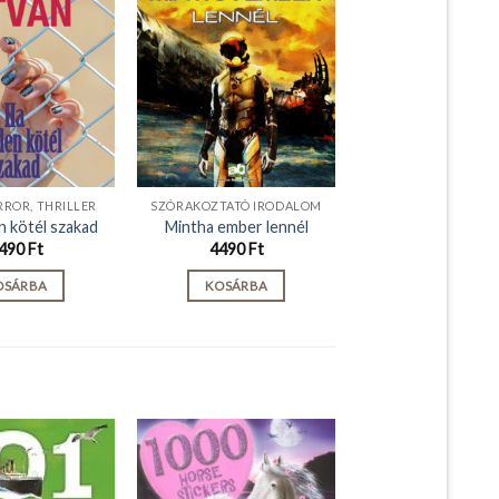
RROR, THRILLER
SZÓRAKOZTATÓ IRODALOM
n kötél szakad
Mintha ember lennél
490
Ft
4490
Ft
OSÁRBA
KOSÁRBA