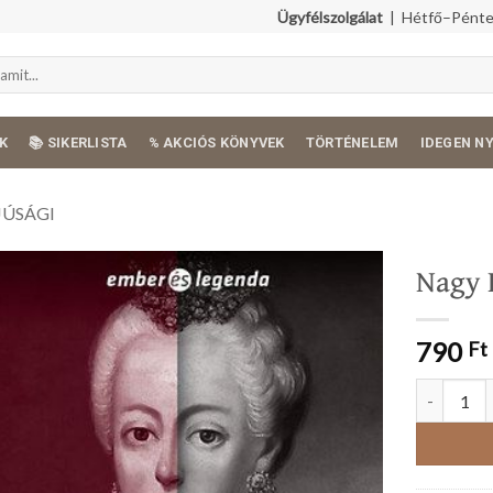
Ügyfélszolgálat
| Hétfő–Péntek
K
📚 SIKERLISTA
% AKCIÓS KÖNYVEK
TÖRTÉNELEM
IDEGEN N
JÚSÁGI
Nagy 
790
Ft
Nagy Katal