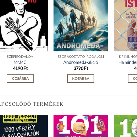
SZÉPIRODALOM
SZÓRAKOZTATÓ IRODALOM
KRIMI, HO
Mr.MC
Andromeda-akció
Ha minde
4190
Ft
3790
Ft
4
KOSÁRBA
KOSÁRBA
K
APCSOLÓDÓ TERMÉKEK