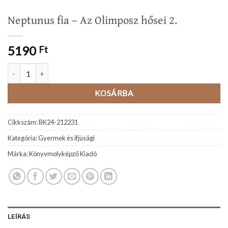
Neptunus fia – Az Olimposz hősei 2.
5190
Ft
Neptunus fia - Az Olimposz hősei 2. mennyiség
KOSÁRBA
Cikkszám:
BK24-212231
Kategória:
Gyermek és ifjúsági
Márka:
Könyvmolyképző Kiadó
LEÍRÁS