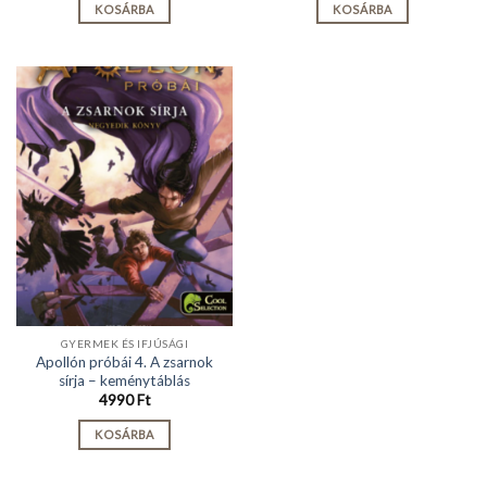
KOSÁRBA
KOSÁRBA
GYERMEK ÉS IFJÚSÁGI
Apollón próbái 4. A zsarnok
sírja – keménytáblás
4990
Ft
KOSÁRBA