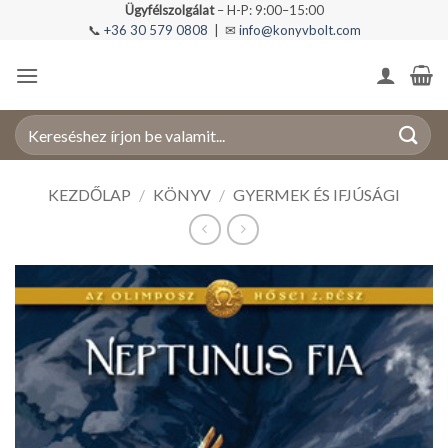
Skip
Ügyfélszolgálat
– H-P: 9:00–15:00
📞
+36 30 579 0808
| ✉
info@konyvbolt.com
to
content
Keresés
a
következőre:
KEZDŐLAP
/
KÖNYV
/
GYERMEK ÉS IFJÚSÁGI