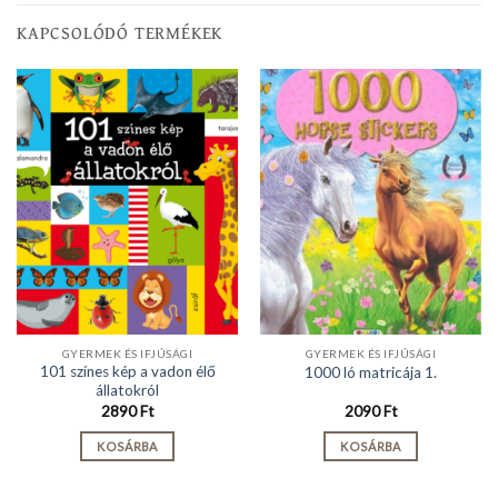
KAPCSOLÓDÓ TERMÉKEK
GYERMEK ÉS IFJÚSÁGI
GYERMEK ÉS IFJÚSÁGI
101 színes kép a vadon élő
1000 ló matricája 1.
állatokról
2890
Ft
2090
Ft
KOSÁRBA
KOSÁRBA