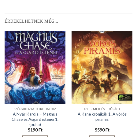
ÉRDEKELHETNEK MÉG…
SZÓRAKOZTATÓ IRODALOM
GYERMEK ÉS IFJÚSÁGI
A Nyár Kardja – Magnus
A Kane krónikák 1. A vörös
Chase és Asgard istenei 1.
piramis
(puha)
5190
Ft
5590
Ft