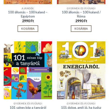
AJÁNDÉK
GYERMEK ÉS IFJÚSÁGI
100 állomás – 100 kaland –
100 állomás – 100 kaland /
Egyiptom
Róma
2990
Ft
2990
Ft
KOSÁRBA
KOSÁRBA
GYERMEK ÉS IFJÚSÁGI
GYERMEK ÉS IFJÚSÁGI
101 dolog, amit jó, ha tudsz
101 színes kép a tanyáról