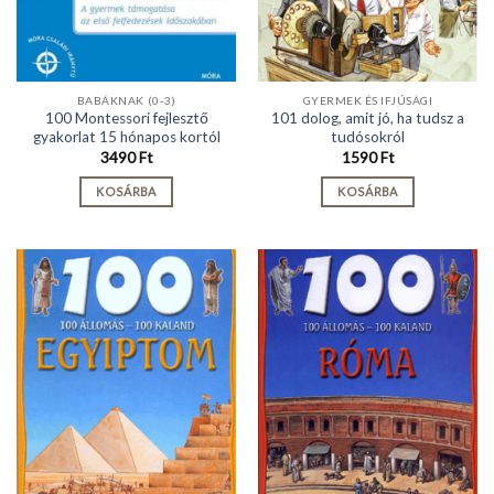
BABÁKNAK (0-3)
GYERMEK ÉS IFJÚSÁGI
100 Montessori fejlesztő
101 dolog, amit jó, ha tudsz a
gyakorlat 15 hónapos kortól
tudósokról
3490
Ft
1590
Ft
KOSÁRBA
KOSÁRBA