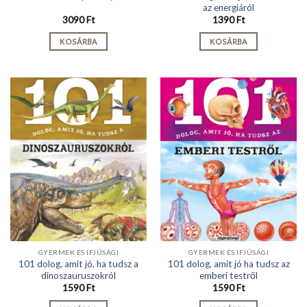
az energiáról
3090
Ft
1390
Ft
KOSÁRBA
KOSÁRBA
GYERMEK ÉS IFJÚSÁGI
GYERMEK ÉS IFJÚSÁGI
101 dolog, amit jó, ha tudsz a
101 dolog, amit jó ha tudsz az
dinoszauruszokról
emberi testről
1590
Ft
1590
Ft