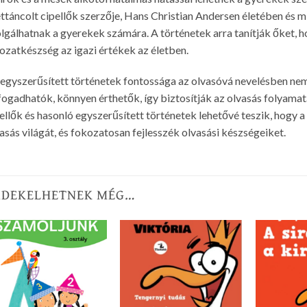
ttáncolt cipellők szerzője, Hans Christian Andersen életében és m
lgálhatnak a gyerekek számára. A történetek arra tanítják őket, ho
ozatkészség az igazi értékek az életben.
egyszerűsített történetek fontossága az olvasóvá nevelésben nem
ogadhatók, könnyen érthetők, így biztosítják az olvasás folyamat
ellők és hasonló egyszerűsített történetek lehetővé teszik, hogy
asás világát, és fokozatosan fejlesszék olvasási készségeiket.
RDEKELHETNEK MÉG…