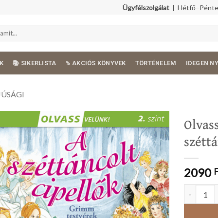
Ügyfélszolgálat
| Hétfő–Péntek
K
📚 SIKERLISTA
% AKCIÓS KÖNYVEK
TÖRTÉNELEM
IDEGEN N
JÚSÁGI
Olvass
széttá
2090
Olvass velü