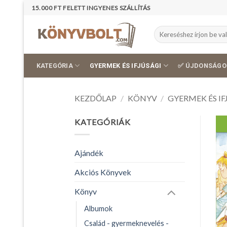
Skip
15.000 FT FELETT INGYENES SZÁLLÍTÁS
to
content
Keresés
a
következőre:
KATEGÓRIA
GYERMEK ÉS IFJÚSÁGI
✅ ÚJDONSÁGO
KEZDŐLAP
/
KÖNYV
/
GYERMEK ÉS IF
KATEGÓRIÁK
Ajándék
Akciós Könyvek
Könyv
Albumok
Család - gyermeknevelés -