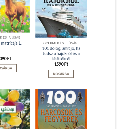
 ÉS IFJÚSÁGI
 matricája 1.
GYERMEK ÉS IFJÚSÁGI
101 dolog, amit jó, ha
tudsz a hajókról és a
kikötőkről
090
Ft
1590
Ft
OSÁRBA
KOSÁRBA