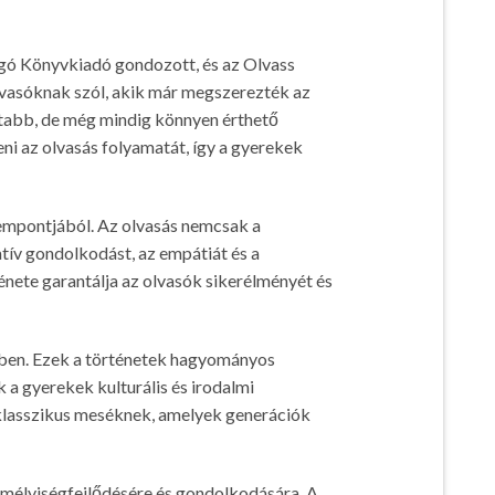
rgó Könyvkiadó gondozott, és az Olvass
lvasóknak szól, akik már megszerezték az
ltabb, de még mindig könnyen érthető
i az olvasás folyamatát, így a gyerekek
empontjából. Az olvasás nemcsak a
atív gondolkodást, az empátiát és a
nete garantálja az olvasók sikerélményét és
sben. Ezek a történetek hagyományos
 a gyerekek kulturális és irodalmi
 klasszikus meséknek, amelyek generációk
emélyiségfejlődésére és gondolkodására. A