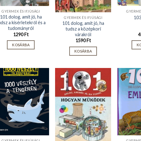
GYERMEK ÉS IFJÚSÁGI
GYERMEK
101 dolog, amit jó, ha
103
GYERMEK ÉS IFJÚSÁGI
udsz a kísérletekről és a
101 dolog, amit jó, ha
tudományról
tudsz a középkori
várakról
1290
Ft
4
1590
Ft
KOSÁRBA
K
KOSÁRBA
GYERMEK ÉS IFJÚSÁGI
GYERMEK