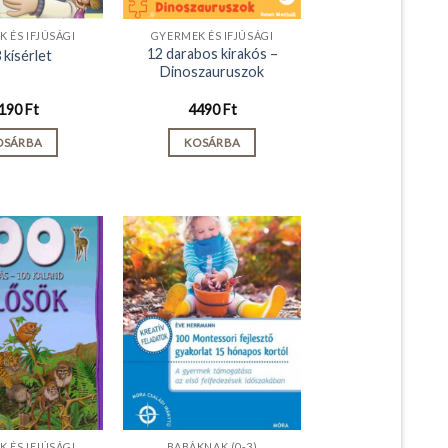
 ÉS IFJÚSÁGI
GYERMEK ÉS IFJÚSÁGI
12 darabos kirakós –
 kísérlet
Dinoszauruszok
190
Ft
4490
Ft
OSÁRBA
KOSÁRBA
 ÉS IFJÚSÁGI
BABÁKNAK (0-3)