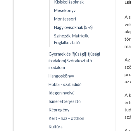
Kisiskolásoknak
LEÍ
Mesekönyv
A s
Montessori
vel
Nagy ovisoknak (5-6)
ala
Színezők, Matricák,
tör
Foglalkoztató
mag
Gyermek és ifjúsági|Ifjúsági
Az 
irodalom|Szórakoztató
szö
irodalom
pro
Hangoskönyv
az 
Hobbi - szabadidő
Idegen nyelvű
A k
Ismeretterjesztő
ért
tud
Képregény
szá
Kert - ház - otthon
Kultúra
Az 