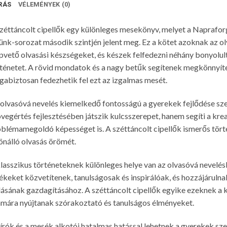
RÁS
VÉLEMÉNYEK (0)
zéttáncolt cipellők egy különleges mesekönyv, melyet a Naprafo
ünk-sorozat második szintjén jelent meg. Ez a kötet azoknak az o
pvető olvasási készségeket, és készek felfedezni néhány bonyolu
ténetet. A rövid mondatok és a nagy betűk segítenek megkönnyíten
abiztosan fedezhetik fel ezt az izgalmas mesét.
olvasóvá nevelés kiemelkedő fontosságú a gyerekek fejlődése sz
vegértés fejlesztésében játszik kulcsszerepet, hanem segíti a kre
blémamegoldó képességet is. A széttáncolt cipellők ismerős törté
önálló olvasás örömét.
lasszikus történeteknek különleges helye van az olvasóvá nevelé
ékeket közvetítenek, tanulságosak és inspirálóak, és hozzájárulnak
ásának gazdagításához. A széttáncolt cipellők egyike ezeknek a
mára nyújtanak szórakoztató és tanulságos élményeket.
írók és a mesék alkotói hatalmas hatással lehetnek a gyerekek sz