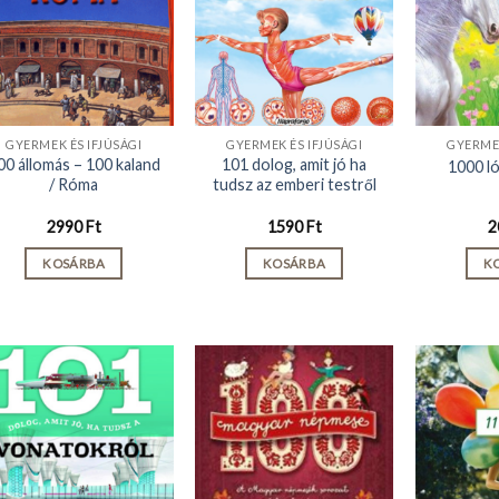
GYERMEK ÉS IFJÚSÁGI
GYERMEK ÉS IFJÚSÁGI
GYERMEK
00 állomás – 100 kaland
101 dolog, amit jó ha
1000 ló
/ Róma
tudsz az emberi testről
2990
Ft
1590
Ft
2
KOSÁRBA
KOSÁRBA
K