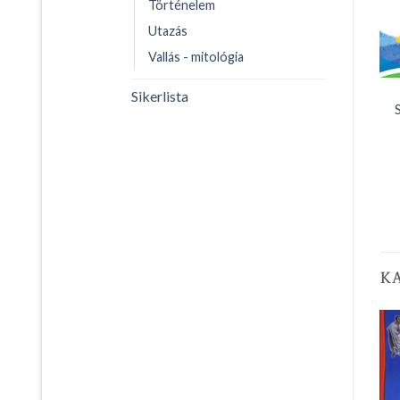
Történelem
Utazás
Vallás - mitológia
Sikerlista
K