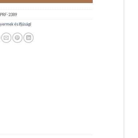
PRF-2389
yermek és ifjúsági