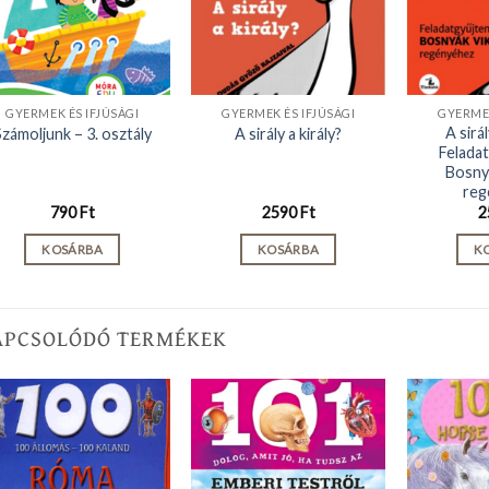
GYERMEK ÉS IFJÚSÁGI
GYERMEK ÉS IFJÚSÁGI
GYERMEK
A sirál
Számoljunk – 3. osztály
A sirály a király?
Felada
Bosny
reg
790
Ft
2590
Ft
2
KOSÁRBA
KOSÁRBA
K
APCSOLÓDÓ TERMÉKEK