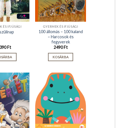
 ÉS IFJÚSÁGI
GYERMEK ÉS IFJÚSÁGI
100 állomás – 100 kaland
szülinap
– Harcosok és
fegyverek
390
Ft
2490
Ft
OSÁRBA
KOSÁRBA