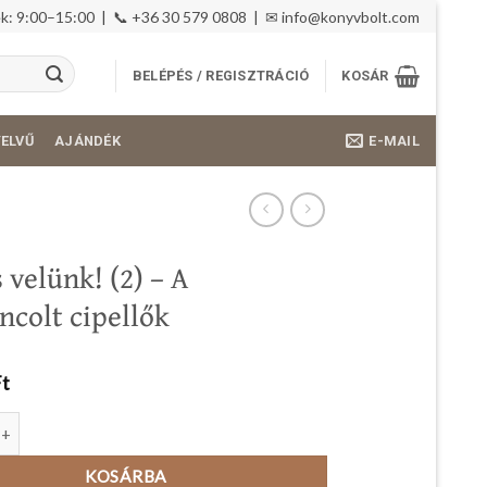
: 9:00–15:00 | 📞 +36 30 579 0808 | ✉
info@konyvbolt.com
BELÉPÉS / REGISZTRÁCIÓ
KOSÁR
E-MAIL
YELVŰ
AJÁNDÉK
 velünk! (2) – A
ncolt cipellők
Ft
nk! (2) - A széttáncolt cipellők mennyiség
KOSÁRBA