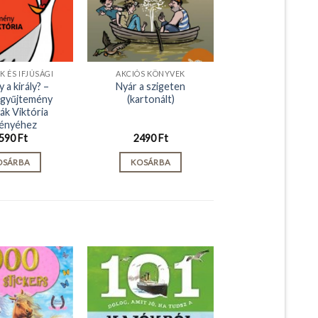
 ÉS IFJÚSÁGI
AKCIÓS KÖNYVEK
y a király? –
Nyár a szigeten
tgyűjtemény
(kartonált)
ák Viktória
ényéhez
590
Ft
2490
Ft
OSÁRBA
KOSÁRBA