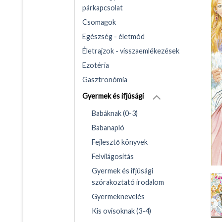
párkapcsolat
Csomagok
Egészség - életmód
Életrajzok - visszaemlékezések
Ezotéria
Gasztronómia
Gyermek és ifjúsági
Babáknak (0-3)
Babanapló
Fejlesztő könyvek
Felvilágosítás
Gyermek és ifjúsági
szórakoztató irodalom
Gyermeknevelés
Kis ovisoknak (3-4)