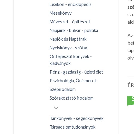
Lexikon - enciklopédia
szé
Mesekönyv
szo
áld
Művészet - építészet
Napjaink - bulvár - politika
Az 
Naplók és Naptárak
bef
Nyelvkönyv - szótár
cip
Önfejlesztő könyvek -
olv
kiadványok
Pénz - gazdaság - üzleti élet
Pszichológia, Önismeret
É
Szépirodalom
Szórakoztató irodalom
Tankönyvek - segédkönyvek
Társadalomtudományok