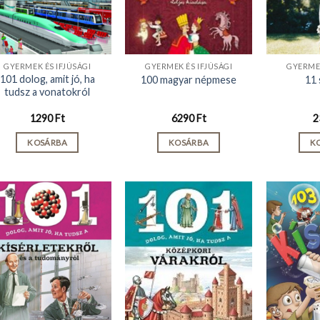
GYERMEK ÉS IFJÚSÁGI
GYERMEK ÉS IFJÚSÁGI
GYERMEK
101 dolog, amit jó, ha
100 magyar népmese
11 
tudsz a vonatokról
1290
Ft
6290
Ft
2
KOSÁRBA
KOSÁRBA
K