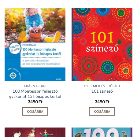
BABÁKNAK (0-3)
GYERMEK ÉS IFJÚSÁGI
100 Montessori fejlesztő
101 színező
gyakorlat 15 hónapos kortól
3490
Ft
3490
Ft
KOSÁRBA
KOSÁRBA