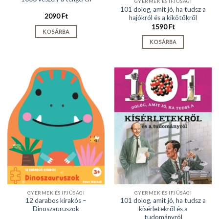
GYERMEK ÉS IFJÚSÁGI
101 dolog, amit jó, ha tudsz a
2090
Ft
hajókról és a kikötőkről
1590
Ft
KOSÁRBA
KOSÁRBA
GYERMEK ÉS IFJÚSÁGI
GYERMEK ÉS IFJÚSÁGI
12 darabos kirakós –
101 dolog, amit jó, ha tudsz a
Dinoszauruszok
kísérletekről és a
tudományról