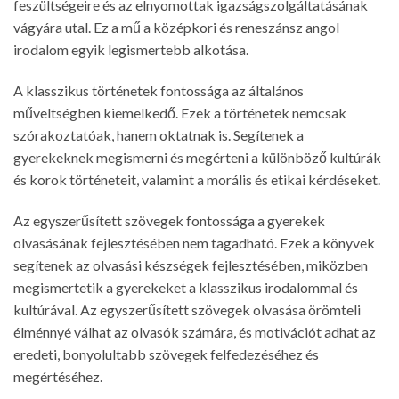
feszültségeire és az elnyomottak igazságszolgáltatásának
vágyára utal. Ez a mű a középkori és reneszánsz angol
irodalom egyik legismertebb alkotása.
A klasszikus történetek fontossága az általános
műveltségben kiemelkedő. Ezek a történetek nemcsak
szórakoztatóak, hanem oktatnak is. Segítenek a
gyerekeknek megismerni és megérteni a különböző kultúrák
és korok történeteit, valamint a morális és etikai kérdéseket.
Az egyszerűsített szövegek fontossága a gyerekek
olvasásának fejlesztésében nem tagadható. Ezek a könyvek
segítenek az olvasási készségek fejlesztésében, miközben
megismertetik a gyerekeket a klasszikus irodalommal és
kultúrával. Az egyszerűsített szövegek olvasása örömteli
élménnyé válhat az olvasók számára, és motivációt adhat az
eredeti, bonyolultabb szövegek felfedezéséhez és
megértéséhez.