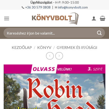
Skip
Ügyfélszolgálat
– H-P: 9:00–15:00
📞
+36 30 579 0808
| ✉
info@konyvbolt.com
to
content
Keresés
a
következőre:
KEZDŐLAP
/
KÖNYV
/
GYERMEK ÉS IFJÚSÁGI