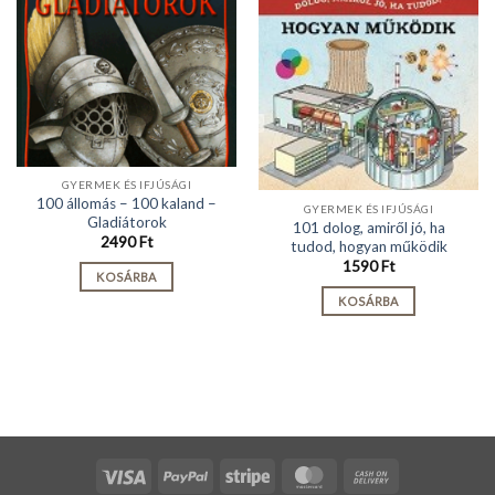
GYERMEK ÉS IFJÚSÁGI
100 állomás – 100 kaland –
GYERMEK ÉS IFJÚSÁGI
Gladiátorok
101 dolog, amiről jó, ha
2490
Ft
tudod, hogyan működik
1590
Ft
KOSÁRBA
KOSÁRBA
Visa
PayPal
Stripe
MasterCard
Cash