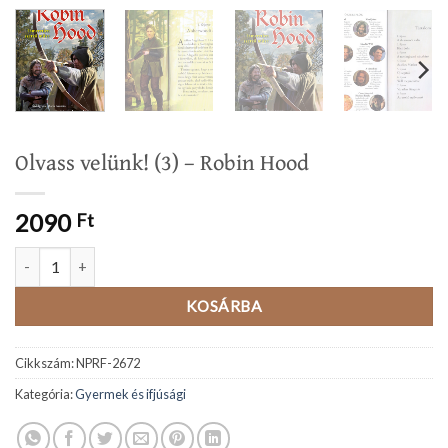
Olvass velünk! (3) – Robin Hood
2090
Ft
Olvass velünk! (3) - Robin Hood mennyiség
KOSÁRBA
Cikkszám:
NPRF-2672
Kategória:
Gyermek és ifjúsági