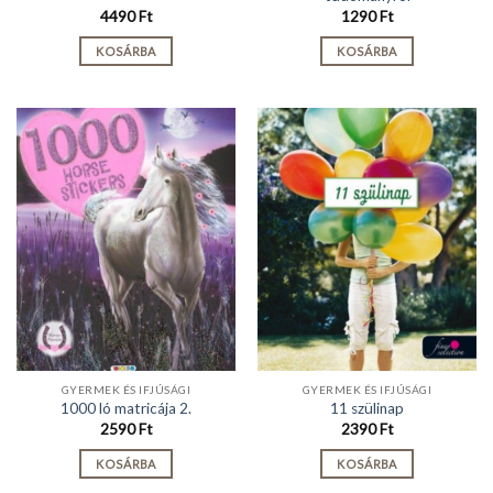
4490
Ft
1290
Ft
KOSÁRBA
KOSÁRBA
GYERMEK ÉS IFJÚSÁGI
GYERMEK ÉS IFJÚSÁGI
1000 ló matricája 2.
11 szülinap
2590
Ft
2390
Ft
KOSÁRBA
KOSÁRBA