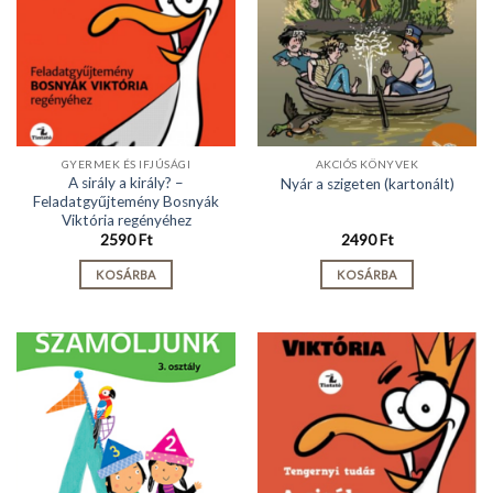
GYERMEK ÉS IFJÚSÁGI
AKCIÓS KÖNYVEK
A sirály a király? –
Nyár a szigeten (kartonált)
Feladatgyűjtemény Bosnyák
Viktória regényéhez
2590
Ft
2490
Ft
KOSÁRBA
KOSÁRBA