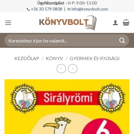
Skip
Ügyfélszolgálat
– H-P: 9:00–15:00
📞
+36 30 579 0808
| ✉
info@konyvbolt.com
to
content
Keresés
a
következőre:
KEZDŐLAP
/
KÖNYV
/
GYERMEK ÉS IFJÚSÁGI