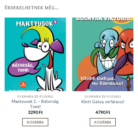
ÉRDEKELHETNEK MÉG…
GYERMEK ÉS IFJÚSÁGI
GYERMEK ÉS IFJÚSÁGI
Mantyusok 1. – Bátorság,
Klott Gatya, ne fárassz!
Tomi!
3290
Ft
4790
Ft
KOSÁRBA
KOSÁRBA