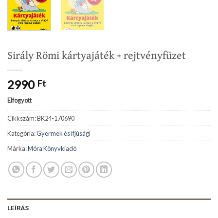
Sirály Römi kártyajáték + rejtvényfüzet
2990
Ft
Elfogyott
Cikkszám:
BK24-170690
Kategória:
Gyermek és ifjúsági
Márka:
Móra Könyvkiadó
LEÍRÁS