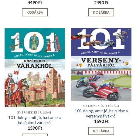
4490
Ft
2490
Ft
KOSÁRBA
KOSÁRBA
GYERMEK ÉS IFJÚSÁGI
101 dolog, amit jó, ha tudsz a
GYERMEK ÉS IFJÚSÁGI
versenypályákról
101 dolog, amit jó, ha tudsz a
1590
Ft
középkori várakról
1590
Ft
KOSÁRBA