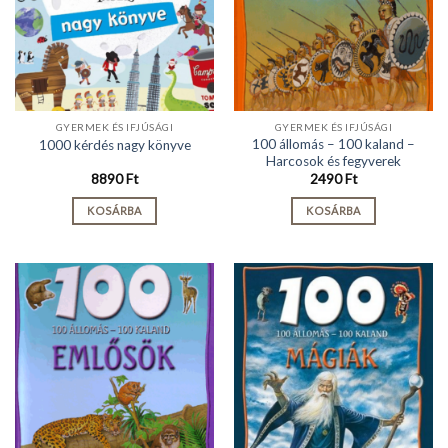
GYERMEK ÉS IFJÚSÁGI
GYERMEK ÉS IFJÚSÁGI
100 állomás – 100 kaland –
1000 kérdés nagy könyve
Harcosok és fegyverek
8890
Ft
2490
Ft
KOSÁRBA
KOSÁRBA