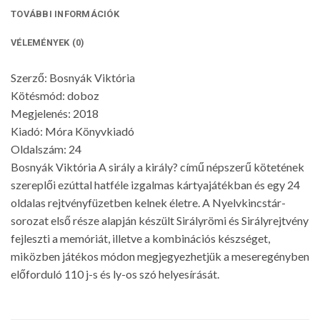
TOVÁBBI INFORMÁCIÓK
VÉLEMÉNYEK (0)
Szerző: Bosnyák Viktória
Kötésmód: doboz
Megjelenés: 2018
Kiadó: Móra Könyvkiadó
Oldalszám: 24
Bosnyák Viktória A sirály a király? című népszerű kötetének
szereplői ezúttal hatféle izgalmas kártyajátékban és egy 24
oldalas rejtvényfüzetben kelnek életre. A Nyelvkincstár-
sorozat első része alapján készült Sirályrömi és Sirályrejtvény
fejleszti a memóriát, illetve a kombinációs készséget,
miközben játékos módon megjegyezhetjük a meseregényben
előforduló 110 j-s és ly-os szó helyesírását.