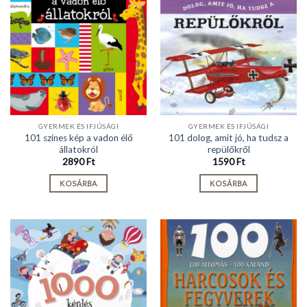
GYERMEK ÉS IFJÚSÁGI
GYERMEK ÉS IFJÚSÁGI
101 színes kép a vadon élő
101 dolog, amit jó, ha tudsz a
állatokról
repülőkről
2890
Ft
1590
Ft
KOSÁRBA
KOSÁRBA