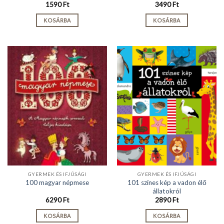
1590
Ft
3490
Ft
KOSÁRBA
KOSÁRBA
GYERMEK ÉS IFJÚSÁGI
GYERMEK ÉS IFJÚSÁGI
101 színes kép a vadon élő
100 magyar népmese
állatokról
6290
Ft
2890
Ft
KOSÁRBA
KOSÁRBA