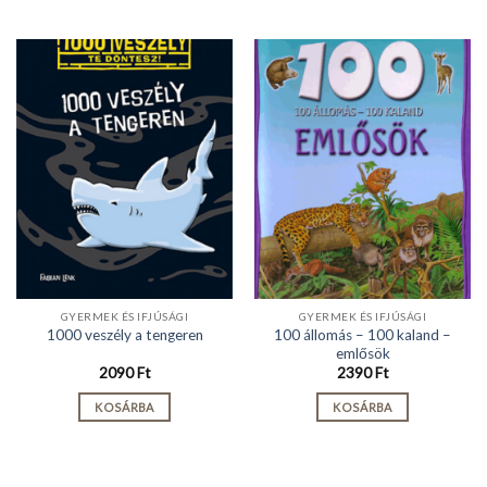
GYERMEK ÉS IFJÚSÁGI
GYERMEK ÉS IFJÚSÁGI
100 állomás – 100 kaland –
1000 veszély a tengeren
emlősök
2090
Ft
2390
Ft
KOSÁRBA
KOSÁRBA