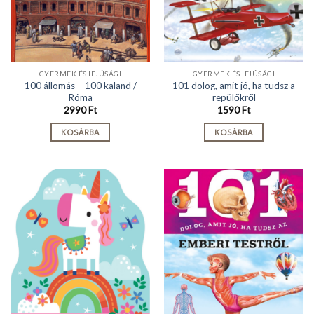
GYERMEK ÉS IFJÚSÁGI
GYERMEK ÉS IFJÚSÁGI
100 állomás – 100 kaland /
101 dolog, amit jó, ha tudsz a
Róma
repülőkről
2990
Ft
1590
Ft
KOSÁRBA
KOSÁRBA