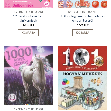
GYERMEK ÉS IFJÚSÁGI
GYERMEK ÉS IFJÚSÁGI
12 darabos kirakós –
101 dolog, amit jó ha tudsz az
Unikornisok
emberi testről
4190
Ft
1590
Ft
KOSÁRBA
KOSÁRBA
GYERMEK ÉS IFJÚSÁGI