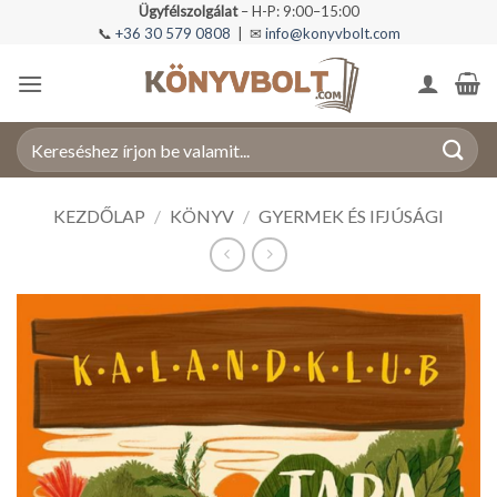
Skip
Ügyfélszolgálat
– H-P: 9:00–15:00
📞
+36 30 579 0808
| ✉
info@konyvbolt.com
to
content
Keresés
a
következőre:
KEZDŐLAP
/
KÖNYV
/
GYERMEK ÉS IFJÚSÁGI