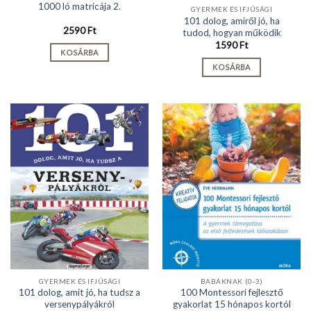
1000 ló matricája 2.
GYERMEK ÉS IFJÚSÁGI
101 dolog, amiről jó, ha
2590
Ft
tudod, hogyan működik
1590
Ft
KOSÁRBA
KOSÁRBA
GYERMEK ÉS IFJÚSÁGI
BABÁKNAK (0-3)
101 dolog, amit jó, ha tudsz a
100 Montessori fejlesztő
versenypályákról
gyakorlat 15 hónapos kortól