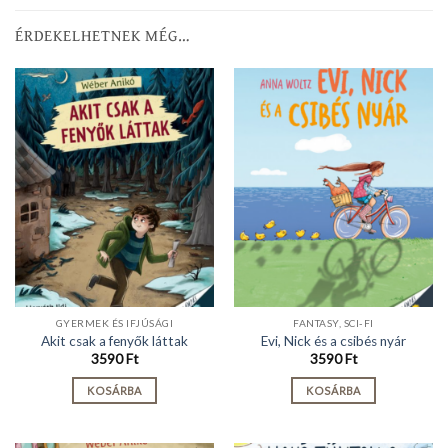
ÉRDEKELHETNEK MÉG…
GYERMEK ÉS IFJÚSÁGI
FANTASY, SCI-FI
Akit csak a fenyők láttak
Evi, Nick és a csibés nyár
3590
Ft
3590
Ft
KOSÁRBA
KOSÁRBA