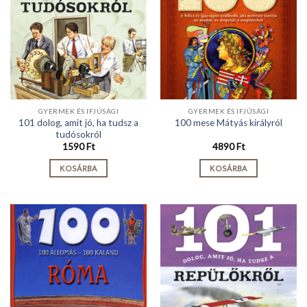
GYERMEK ÉS IFJÚSÁGI
GYERMEK ÉS IFJÚSÁGI
101 dolog, amit jó, ha tudsz a
100 mese Mátyás királyról
tudósokról
1590
Ft
4890
Ft
KOSÁRBA
KOSÁRBA