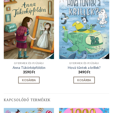
GYERMEK ÉS IFJÚSÁGI
GYERMEK ÉS IFJÚSÁGI
Anna Tükörképföldön
Hová tűntek a krillek?
3590
Ft
3490
Ft
KOSÁRBA
KOSÁRBA
KAPCSOLÓDÓ TERMÉKEK