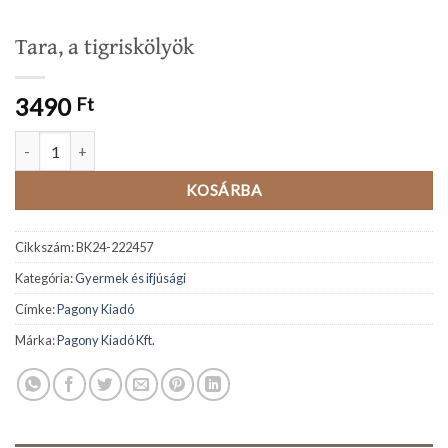
Tara, a tigriskölyök
3490
Ft
Tara, a tigriskölyök mennyiség
KOSÁRBA
Cikkszám:
BK24-222457
Kategória:
Gyermek és ifjúsági
Címke:
Pagony Kiadó
Márka:
Pagony Kiadó Kft.