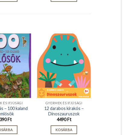
 ÉS IFJÚSÁGI
GYERMEK ÉS IFJÚSÁGI
ás – 100 kaland
12 darabos kirakós –
emlősök
Dinoszauruszok
390
Ft
4490
Ft
OSÁRBA
KOSÁRBA