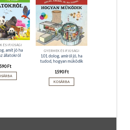
 ÉS IFJÚSÁGI
g, amit jó ha
GYERMEK ÉS IFJÚSÁGI
z állatokról
101 dolog, amiről jó, ha
tudod, hogyan működik
590
Ft
1590
Ft
OSÁRBA
KOSÁRBA