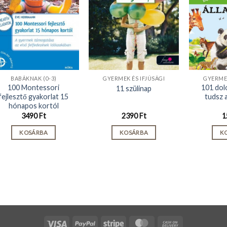
BABÁKNAK (0-3)
GYERMEK ÉS IFJÚSÁGI
GYERMEK
100 Montessori
101 dolo
11 szülinap
fejlesztő gyakorlat 15
tudsz a
hónapos kortól
3490
Ft
2390
Ft
1
KOSÁRBA
KOSÁRBA
K
Visa
PayPal
Stripe
MasterCard
Cash