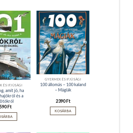
GYERMEK ÉS IFJÚSÁGI
100 állomás – 100 kaland
 ÉS IFJÚSÁGI
– Mágiák
g, amit jó, ha
hajókról és a
kötőkről
2390
Ft
590
Ft
KOSÁRBA
OSÁRBA