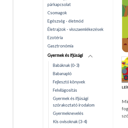
párkapcsolat
Csomagok
Egészség - életmód
Életrajzok - visszaemlékezések
Ezotéria
Gasztronómia
Gyermek és ifjúsági
Babáknak (0-3)
Babanapló
Fejlesztő könyvek
LEÍ
Felvilágosítás
Gyermek és ifjúsági
Min
szórakoztató irodalom
fog
Gyermeknevelés
sz
Kis ovisoknak (3-4)