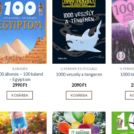
AJÁNDÉK
GYERMEK ÉS IFJÚSÁGI
GYERMEK
00 állomás – 100 kaland
1000 veszély a tengeren
1000 ló
– Egyiptom
2990
Ft
2090
Ft
2
KOSÁRBA
KOSÁRBA
K