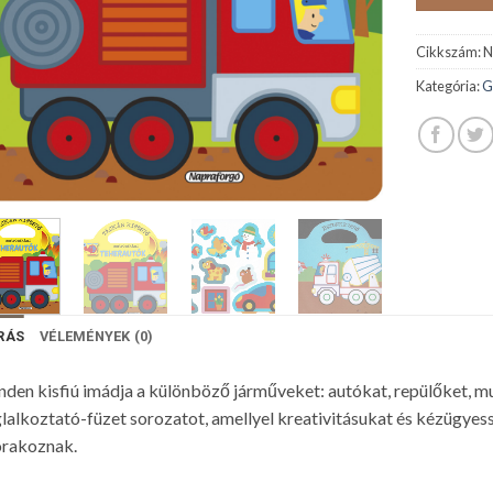
Cikkszám:
N
Kategória:
G
RÁS
VÉLEMÉNYEK (0)
den kisfiú imádja a különböző járműveket: autókat, repülőket, 
lalkoztató-füzet sorozatot, amellyel kreativitásukat és kézügyess
órakoznak.