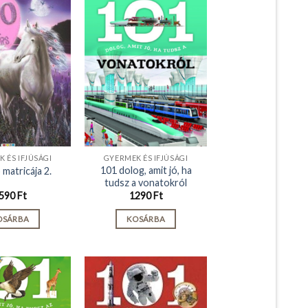
 ÉS IFJÚSÁGI
GYERMEK ÉS IFJÚSÁGI
101 dolog, amit jó, ha
 matricája 2.
tudsz a vonatokról
590
Ft
1290
Ft
OSÁRBA
KOSÁRBA