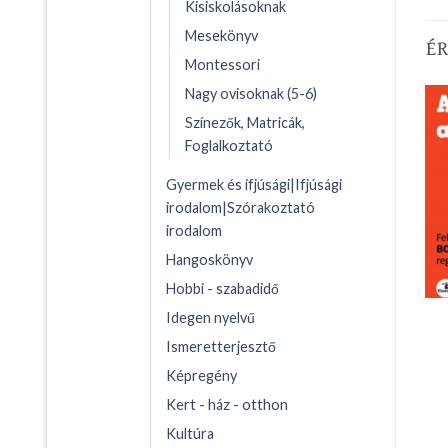
Kisiskolásoknak
Mesekönyv
É
Montessori
Nagy ovisoknak (5-6)
Színezők, Matricák,
Foglalkoztató
Gyermek és ifjúsági|Ifjúsági
irodalom|Szórakoztató
irodalom
Hangoskönyv
Hobbi - szabadidő
Idegen nyelvű
Ismeretterjesztő
Képregény
Kert - ház - otthon
Kultúra