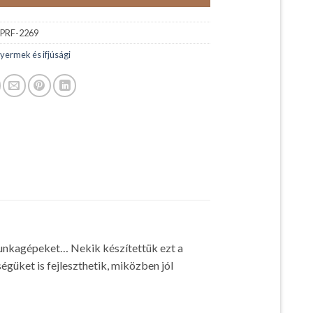
PRF-2269
yermek és ifjúsági
munkagépeket… Nekik készítettük ezt a
égüket is fejleszthetik, miközben jól