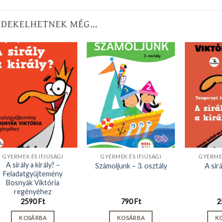
RDEKELHETNEK MÉG…
GYERMEK ÉS IFJÚSÁGI
GYERMEK ÉS IFJÚSÁGI
GYERMEK
A sirály a király? –
Számoljunk – 3. osztály
A sirá
Feladatgyűjtemény
Bosnyák Viktória
regényéhez
2590
Ft
790
Ft
2
KOSÁRBA
KOSÁRBA
K