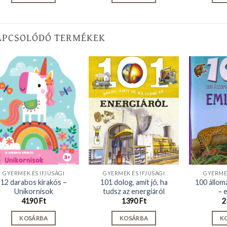
APCSOLÓDÓ TERMÉKEK
GYERMEK ÉS IFJÚSÁGI
GYERMEK ÉS IFJÚSÁGI
GYERMEK
12 darabos kirakós –
101 dolog, amit jó, ha
100 állom
Unikornisok
tudsz az energiáról
– 
4190
Ft
1390
Ft
2
KOSÁRBA
KOSÁRBA
K