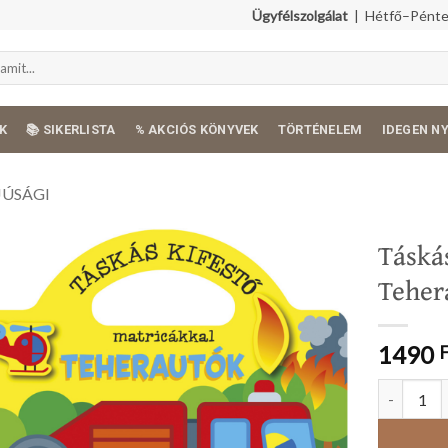
Ügyfélszolgálat
| Hétfő–Péntek
K
📚 SIKERLISTA
% AKCIÓS KÖNYVEK
TÖRTÉNELEM
IDEGEN N
JÚSÁGI
Táskás
Teher
1490
Táskás kif