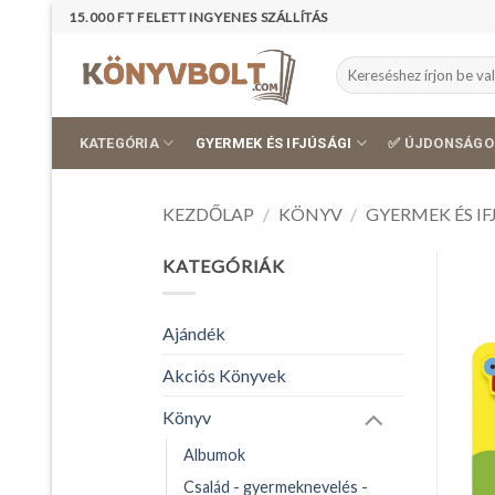
Skip
15.000 FT FELETT INGYENES SZÁLLÍTÁS
to
content
Keresés
a
következőre:
KATEGÓRIA
GYERMEK ÉS IFJÚSÁGI
✅ ÚJDONSÁGO
KEZDŐLAP
/
KÖNYV
/
GYERMEK ÉS IF
KATEGÓRIÁK
Ajándék
Akciós Könyvek
Könyv
Albumok
Család - gyermeknevelés -