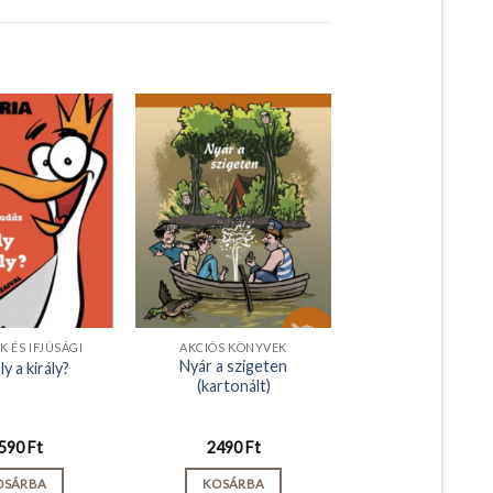
 ÉS IFJÚSÁGI
AKCIÓS KÖNYVEK
Nyár a szigeten
ly a király?
(kartonált)
590
Ft
2490
Ft
OSÁRBA
KOSÁRBA