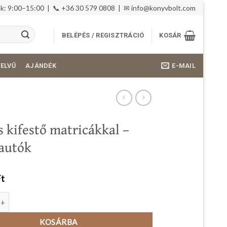
: 9:00–15:00 | 📞 +36 30 579 0808 | ✉
info@konyvbolt.com
BELÉPÉS / REGISZTRÁCIÓ
KOSÁR
E-MAIL
YELVŰ
AJÁNDÉK
 kifestő matricákkal –
autók
Ft
estő matricákkal - Teherautók mennyiség
KOSÁRBA