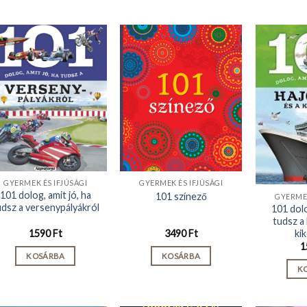
GYERMEK ÉS IFJÚSÁGI
GYERMEK ÉS IFJÚSÁGI
101 dolog, amit jó, ha
101 színező
GYERMEK
udsz a versenypályákról
101 dolo
tudsz a 
ki
1590
Ft
3490
Ft
1
KOSÁRBA
KOSÁRBA
K