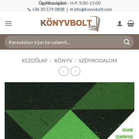
Skip
Ügyfélszolgálat
– H-P: 9:00–15:00
📞
+36 30 579 0808
| ✉
info@konyvbolt.com
to
content
Keresés
a
következőre:
KEZDŐLAP
/
KÖNYV
/
SZÉPIRODALOM