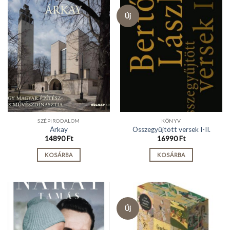
Új
SZÉPIRODALOM
KÖNYV
Árkay
Összegyűjtött versek I-II.
14890
Ft
16990
Ft
KOSÁRBA
KOSÁRBA
Új