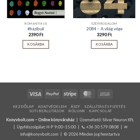
ROMANTIKUS
SZÉPIRODALOM
#házibuli
2084 – A világ vége
2390
Ft
3290
Ft
KOSÁRBA
KOSÁRBA
Visa
PayPal
Stripe
MasterCard
Cash
On
KEZDŐLAP
ADATVÉDELEM
ÁSZF
SZÁLLÍTÁS ÉS FIZETÉS
Delivery
SÜTI BEÁLLÍTÁSOK
RÓLUNK
KAPCSOLAT
Konyvbolt.com – Online könyváruház
| Üzemeltető: Silver Neuron Kft.
| Ügyfélszolgálat: H-P 9:00–15:00 | 📞
+36 30 579 0808
| ✉
info@konyvbolt.com
| © 2026 Minden jog fenntartva