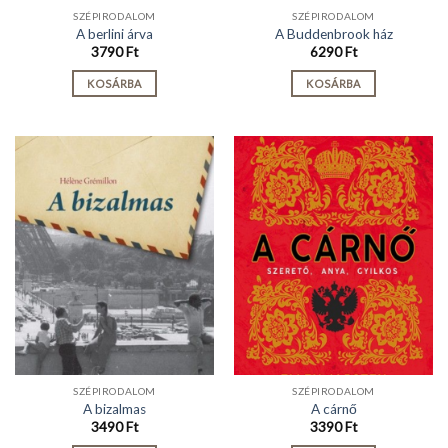
SZÉPIRODALOM
SZÉPIRODALOM
A berlini árva
A Buddenbrook ház
3790
Ft
6290
Ft
KOSÁRBA
KOSÁRBA
SZÉPIRODALOM
SZÉPIRODALOM
A bizalmas
A cárnő
3490
Ft
3390
Ft