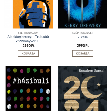
SZÉPIRODALOM
SZÉPIRODALOM
A boldog herceg – Trubadúr
7. cella
Zsebkönyvek 45.
2990
Ft
2990
Ft
KOSÁRBA
KOSÁRBA