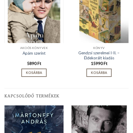
AKCIÓS KÖNYVEK
KÖNYV
Gendzsi szerelmei I-II. –
Apám szerint
Éldekorált kiadás
5890
Ft
15990
Ft
KOSÁRBA
KOSÁRBA
KAPCSOLÓDÓ TERMÉKEK