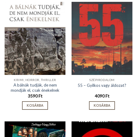
KRIMI, HORROR, THRILLER
SZÉPIRODALOM
A bálnák tudják, de nem
55 – Gyilkos vagy áldozat?
mondják el, csak énekelnek
3590
Ft
4090
Ft
KOSÁRBA
KOSÁRBA