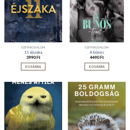
SZÉPIRODALOM
SZÉPIRODALOM
11 éjszaka
A bűnös
3990
Ft
4490
Ft
KOSÁRBA
KOSÁRBA