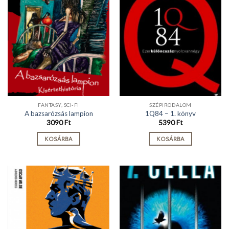
FANTASY, SCI-FI
SZÉPIRODALOM
A bazsarózsás lampion
1Q84 – 1. könyv
3090
Ft
5390
Ft
KOSÁRBA
KOSÁRBA