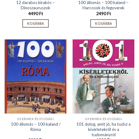
12 darabos kirakós –
100 állomás – 100 kaland –
Dinoszauruszok
Harcosok és fegyverek
4490
Ft
2490
Ft
KOSÁRBA
KOSÁRBA
GYERMEK ÉS IFJÚSÁGI
GYERMEK ÉS IFJÚSÁGI
100 állomás – 100 kaland /
101 dolog, amit jó, ha tudsz a
Róma
kísérletekről és a
tudományról