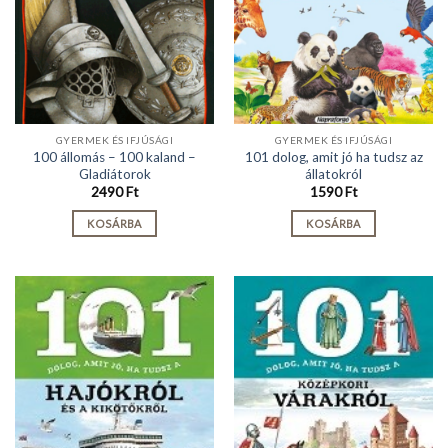
GYERMEK ÉS IFJÚSÁGI
GYERMEK ÉS IFJÚSÁGI
100 állomás – 100 kaland –
101 dolog, amit jó ha tudsz az
Gladiátorok
állatokról
2490
Ft
1590
Ft
KOSÁRBA
KOSÁRBA