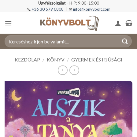
Skip
Ügyfélszolgálat
– H-P: 9:00–15:00
📞
+36 30 579 0808
| ✉
info@konyvbolt.com
to
content
Keresés
a
következőre:
KEZDŐLAP
/
KÖNYV
/
GYERMEK ÉS IFJÚSÁGI