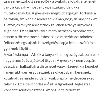
tanya megszokott szereplői – a tyúkok, a lovak, a tehenek
vagy a kacsák – most egy új, éjszakai oldalukkal
mutatkoznak be. A gyerekek megtudhatják, mi történik a
pajtában, amikor elcsendesedik a nap, hogyan pihennek az
állatok, és milyen apró titkok rejlenek a tanya árnyékos
zugaiban. Ez az interaktív élmény nemcsak szórakoztat,
hanem a történetmeséléshez is új dimenziót ad: minden
felfedezés egy újabb beszélgetés alapja lehet a szülő és a
gyermek között.
A Varázslámpa – Alszik a tanya különlegessége abban rejlik,
hogy a mesét és a játékot ötvözi. A gyerekek nem csupán
passzívan hallgatják a történetet vagy nézegetik a képeket,
hanem aktívan részt vesznek az olvasásban: keresnek,
kutatnak, és minden oldalon újabb apró meglepetéseket
találnak. Ez a bevonódás erősíti a figyelmet, fejleszti a
koncentrációt és ösztönzi az önálló felfedezést.