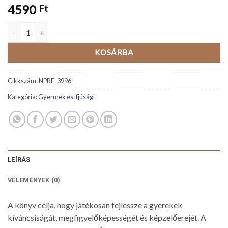
4590
Ft
Varázslámpa - Alszik a tanya mennyiség
KOSÁRBA
Cikkszám:
NPRF-3996
Kategória:
Gyermek és ifjúsági
LEÍRÁS
VÉLEMÉNYEK (0)
A könyv célja, hogy játékosan fejlessze a gyerekek
kíváncsiságát, megfigyelőképességét és képzelőerejét. A