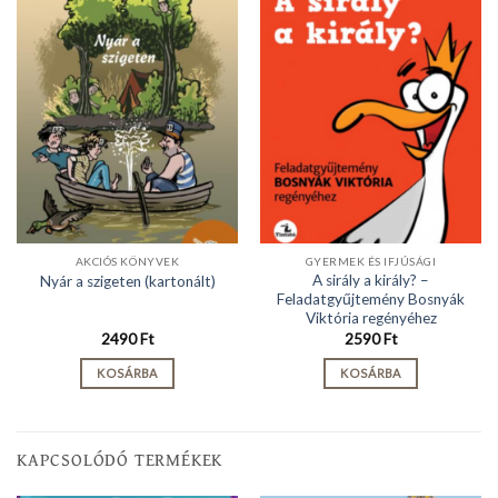
AKCIÓS KÖNYVEK
GYERMEK ÉS IFJÚSÁGI
A sirály a király? –
Nyár a szigeten (kartonált)
Feladatgyűjtemény Bosnyák
Viktória regényéhez
2490
Ft
2590
Ft
KOSÁRBA
KOSÁRBA
KAPCSOLÓDÓ TERMÉKEK