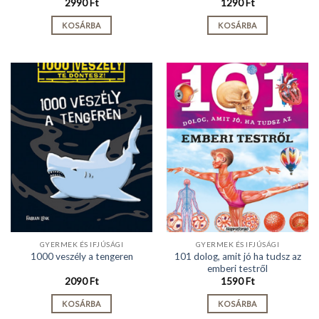
2990
Ft
1290
Ft
KOSÁRBA
KOSÁRBA
GYERMEK ÉS IFJÚSÁGI
GYERMEK ÉS IFJÚSÁGI
101 dolog, amit jó ha tudsz az
1000 veszély a tengeren
emberi testről
2090
Ft
1590
Ft
KOSÁRBA
KOSÁRBA