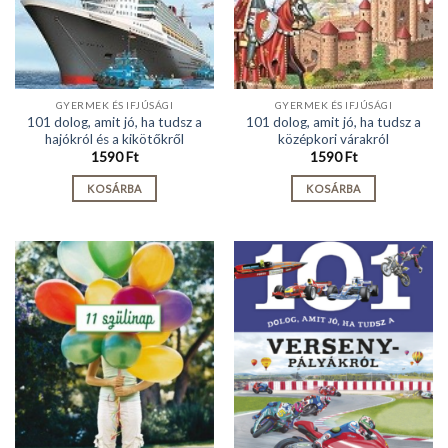
GYERMEK ÉS IFJÚSÁGI
GYERMEK ÉS IFJÚSÁGI
101 dolog, amit jó, ha tudsz a
101 dolog, amit jó, ha tudsz a
hajókról és a kikötőkről
középkori várakról
1590
Ft
1590
Ft
KOSÁRBA
KOSÁRBA