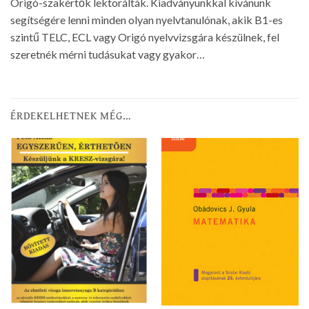
Origó-szakértők lektorálták. Kiadványunkkal kívánunk
segítségére lenni minden olyan nyelvtanulónak, akik B1-es
szintű TELC, ECL vagy Origó nyelvvizsgára készülnek, fel
szeretnék mérni tudásukat vagy gyakor…
ÉRDEKELHETNEK MÉG…