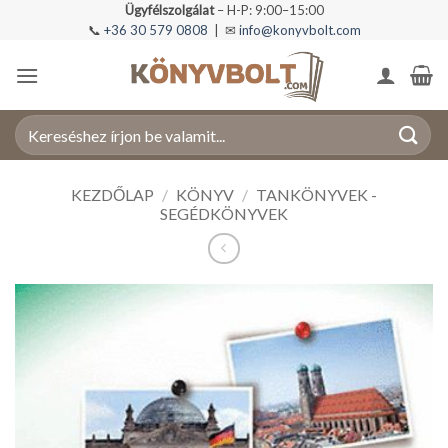
Skip
Ügyfélszolgálat
– H-P: 9:00–15:00
📞
+36 30 579 0808
| ✉
info@konyvbolt.com
to
content
Keresés
a
következőre:
KEZDŐLAP
/
KÖNYV
/
TANKÖNYVEK -
SEGÉDKÖNYVEK