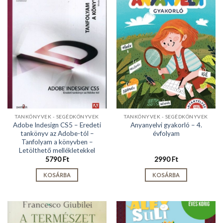
TANKÖNYVEK - SEGÉDKÖNYVEK
TANKÖNYVEK - SEGÉDKÖNYVEK
Adobe Indesign CS5 – Eredeti
Anyanyelvi gyakorló – 4.
tankönyv az Adobe-tól –
évfolyam
Tanfolyam a könyvben –
Letölthető mellékletekkel
5790
Ft
2990
Ft
KOSÁRBA
KOSÁRBA