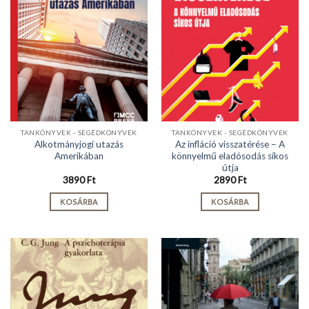
TANKÖNYVEK - SEGÉDKÖNYVEK
TANKÖNYVEK - SEGÉDKÖNYVEK
Alkotmányjogi utazás
Az infláció visszatérése – A
Amerikában
könnyelmű eladósodás síkos
útja
3890
Ft
2890
Ft
KOSÁRBA
KOSÁRBA