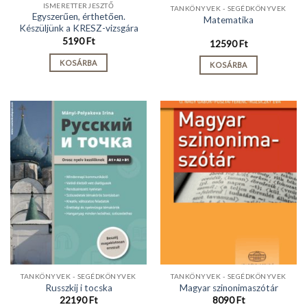
ISMERETTERJESZTŐ
TANKÖNYVEK - SEGÉDKÖNYVEK
Egyszerűen, érthetően.
Matematika
Készüljünk a KRESZ-vizsgára
5190
Ft
12590
Ft
KOSÁRBA
KOSÁRBA
TANKÖNYVEK - SEGÉDKÖNYVEK
TANKÖNYVEK - SEGÉDKÖNYVEK
Russzkij i tocska
Magyar szinonimaszótár
22190
Ft
8090
Ft