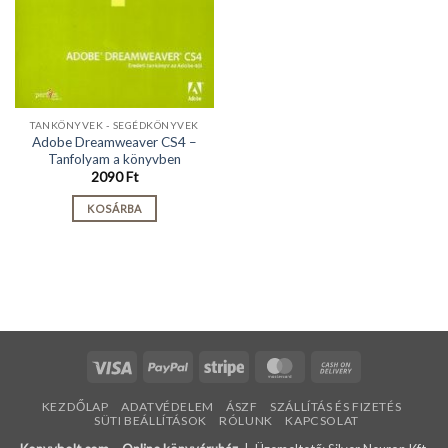
TANKÖNYVEK - SEGÉDKÖNYVEK
Adobe Dreamweaver CS4 –
Tanfolyam a könyvben
2090
Ft
KOSÁRBA
Visa
PayPal
Stripe
MasterCard
Cash
On
KEZDŐLAP
ADATVÉDELEM
ÁSZF
SZÁLLÍTÁS ÉS FIZETÉS
Delivery
SÜTI BEÁLLÍTÁSOK
RÓLUNK
KAPCSOLAT