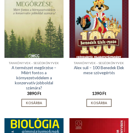
TANKÖNYVEK - SEGÉDKÖNYVEK
TANKÖNYVEK - SEGÉDKÖNYVEK
A természet megőrzése –
Alex suli – 100 Benedek Elek
Miért fontos a
mese szövegértés
környezetvédelem a
konzervatív jobboldal
számára?
3890
Ft
1390
Ft
KOSÁRBA
KOSÁRBA