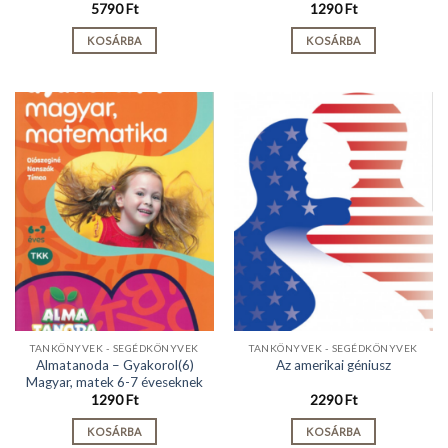
5790
Ft
1290
Ft
KOSÁRBA
KOSÁRBA
TANKÖNYVEK - SEGÉDKÖNYVEK
TANKÖNYVEK - SEGÉDKÖNYVEK
Almatanoda – Gyakorol(6)
Az amerikai géniusz
Magyar, matek 6-7 éveseknek
1290
Ft
2290
Ft
KOSÁRBA
KOSÁRBA