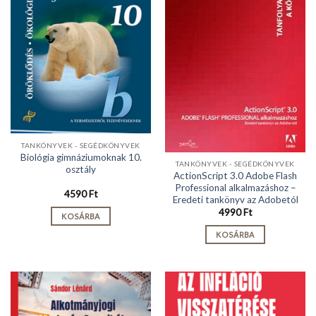
TANKÖNYVEK - SEGÉDKÖNYVEK
Biológia gimnáziumoknak 10.
TANKÖNYVEK - SEGÉDKÖNYVEK
osztály
ActionScript 3.0 Adobe Flash
Professional alkalmazáshoz –
4590
Ft
Eredeti tankönyv az Adobetól
4990
Ft
KOSÁRBA
KOSÁRBA