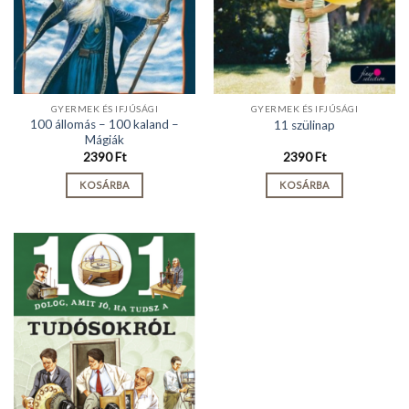
GYERMEK ÉS IFJÚSÁGI
GYERMEK ÉS IFJÚSÁGI
100 állomás – 100 kaland –
11 szülinap
Mágiák
2390
Ft
2390
Ft
KOSÁRBA
KOSÁRBA