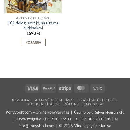
GYERMEK ÉS IFJÚSÁGI
101 dolog, amit jó, ha tudsz a
tudósokról
1590
Ft
KOSÁRBA
Visa
PayPal
Stripe
MasterCard
Cash
On
KEZDŐLAP
ADATVÉDELEM
ÁSZF
SZÁLLÍTÁS ÉS FIZETÉS
Delivery
SÜTI BEÁLLÍTÁSOK
RÓLUNK
KAPCSOLAT
Konyvbolt.com – Online könyváruház
| Üzemeltető: Silver Neuron Kft.
| Ügyfélszolgálat: H-P 9:00–15:00 | 📞
+36 30 579 0808
| ✉
info@konyvbolt.com
| © 2026 Minden jog fenntartva