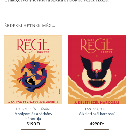
ÉRDEKELHETNEK MÉG…
GYERMEK ÉS IFJÚSÁGI
FANTASY, SCI-FI
A sólyom és a sárkány
A keleti szél harcosai
háborúja
5190
Ft
4990
Ft