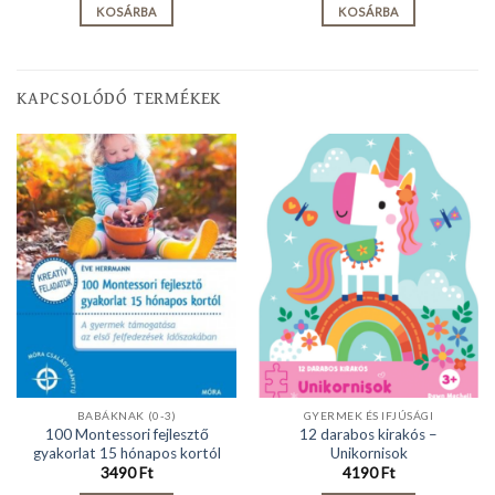
KOSÁRBA
KOSÁRBA
KAPCSOLÓDÓ TERMÉKEK
BABÁKNAK (0-3)
GYERMEK ÉS IFJÚSÁGI
100 Montessori fejlesztő
12 darabos kirakós –
gyakorlat 15 hónapos kortól
Unikornisok
3490
Ft
4190
Ft