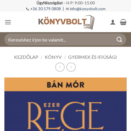
Skip
Ügyfélszolgálat
– H-P: 9:00–15:00
📞
+36 30 579 0808
| ✉
info@konyvbolt.com
to
content
Keresés
a
következőre:
KEZDŐLAP
/
KÖNYV
/
GYERMEK ÉS IFJÚSÁGI