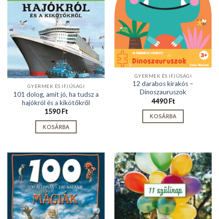
GYERMEK ÉS IFJÚSÁGI
12 darabos kirakós –
GYERMEK ÉS IFJÚSÁGI
Dinoszauruszok
101 dolog, amit jó, ha tudsz a
4490
Ft
hajókról és a kikötőkről
1590
Ft
KOSÁRBA
KOSÁRBA