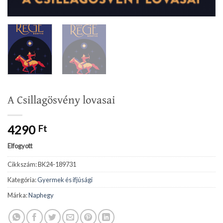
A Csillagösvény lovasai
4290
Ft
Elfogyott
Cikkszám:
BK24-189731
Kategória:
Gyermek és ifjúsági
Márka:
Naphegy