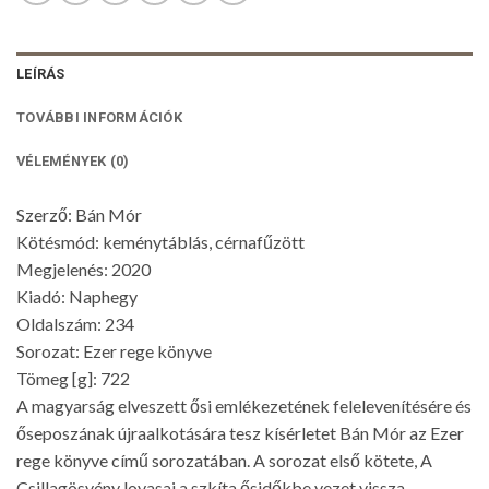
LEÍRÁS
TOVÁBBI INFORMÁCIÓK
VÉLEMÉNYEK (0)
Szerző: Bán Mór
Kötésmód: keménytáblás, cérnafűzött
Megjelenés: 2020
Kiadó: Naphegy
Oldalszám: 234
Sorozat: Ezer rege könyve
Tömeg [g]: 722
A magyarság elveszett ősi emlékezetének felelevenítésére és
őseposzának újraalkotására tesz kísérletet Bán Mór az Ezer
rege könyve című sorozatában. A sorozat első kötete, A
Csillagösvény lovasai a szkíta ősidőkbe vezet vissza.