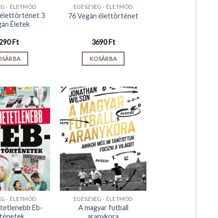
ÉG - ÉLETMÓD
EGÉSZSÉG - ÉLETMÓD
élettörténet 3
76 Vegán élettörténet
gán Életek
290
Ft
3690
Ft
OSÁRBA
KOSÁRBA
ÉG - ÉLETMÓD
EGÉSZSÉG - ÉLETMÓD
etetlenebb Eb-
A magyar futball
ténetek
aranykora