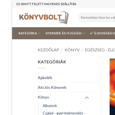
Skip
15.000 FT FELETT INGYENES SZÁLLÍTÁS
to
content
Keresés
a
következőre:
KATEGÓRIA
GYERMEK ÉS IFJÚSÁGI
✅ ÚJDONSÁGO
KEZDŐLAP
/
KÖNYV
/
EGÉSZSÉG - É
KATEGÓRIÁK
Ajándék
Akciós Könyvek
Könyv
Albumok
Család - gyermeknevelés -