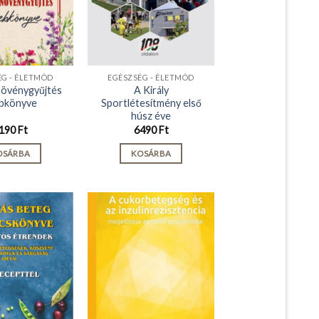
ÉG - ÉLETMÓD
EGÉSZSÉG - ÉLETMÓD
övénygyűjtés
A Király
bkönyve
Sportlétesítmény első
húsz éve
190
Ft
6490
Ft
OSÁRBA
KOSÁRBA