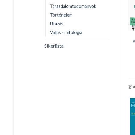
Társadalomtudományok
Történelem
Utazás
Vallás - mitológia
A
Sikerlista
K