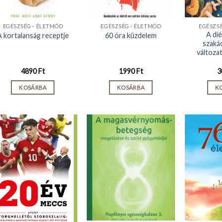
EGÉSZSÉG - ÉLETMÓD
EGÉSZSÉG - ÉLETMÓD
EGÉSZS
A di
A kortalanság receptje
60 óra küzdelem
szaká
változa
4890
Ft
1990
Ft
3
KOSÁRBA
KOSÁRBA
K