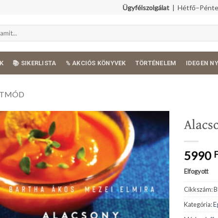
Ügyfélszolgálat
| Hétfő–Péntek
K
📚 SIKERLISTA
% AKCIÓS KÖNYVEK
TÖRTÉNELEM
IDEGEN N
LETMÓD
Alacs
5990
Elfogyott
Cikkszám:
B
Kategória:
E