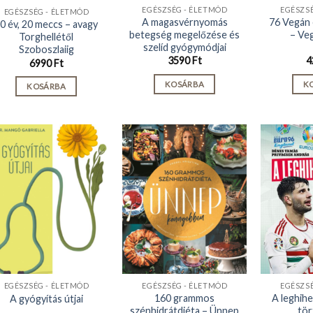
EGÉSZSÉG - ÉLETMÓD
EGÉSZS
EGÉSZSÉG - ÉLETMÓD
A magasvérnyomás
76 Vegán 
0 év, 20 meccs – avagy
betegség megelőzése és
– Ve
Torghellétől
szelíd gyógymódjai
Szoboszlaiig
3590
Ft
4
6990
Ft
KOSÁRBA
K
KOSÁRBA
EGÉSZSÉG - ÉLETMÓD
EGÉSZSÉG - ÉLETMÓD
EGÉSZS
160 grammos
A leghih
A gyógyítás útjai
szénhidrátdiéta – Ünnep
tör