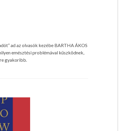
ácsadót” ad az olvasók kezébe BARTHA ÁKOS
milyen emésztési problémával küszködnek,
yre gyakoribb.