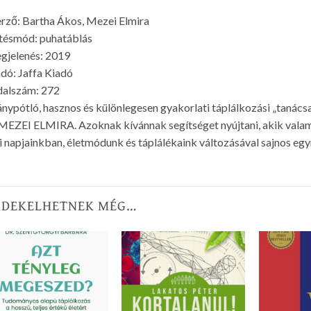
rző: Bartha Ákos, Mezei Elmira
tésmód: puhatáblás
gjelenés: 2019
dó: Jaffa Kiadó
dalszám: 272
nypótló, hasznos és különlegesen gyakorlati táplálkozási „tan
MEZEI ELMIRA. Azoknak kívánnak segítséget nyújtani, akik vala
 napjainkban, életmódunk és táplálékaink változásával sajnos eg
RDEKELHETNEK MÉG…