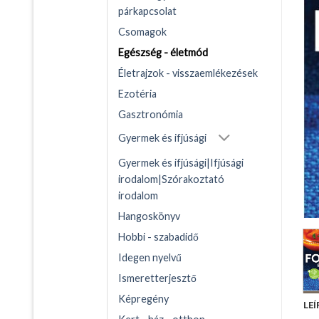
párkapcsolat
Csomagok
Egészség - életmód
Életrajzok - visszaemlékezések
Ezotéria
Gasztronómia
Gyermek és ifjúsági
Gyermek és ifjúsági|Ifjúsági
irodalom|Szórakoztató
irodalom
Hangoskönyv
Hobbi - szabadidő
Idegen nyelvű
Ismeretterjesztő
Képregény
LEÍ