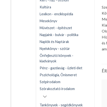
Kert - ház - otthon
Sze
Kultúra
Kö
Lexikon - enciklopédia
Me
Mesekönyv
Kia
Művészet - építészet
Ol
Napjaink - bulvár - politika
Hiá
Naplók és Naptárak
és 
ami
Nyelvkönyv - szótár
Önfejlesztő könyvek -
kiadványok
Pénz - gazdaság - üzleti élet
É
Pszichológia, Önismeret
Szépirodalom
Szórakoztató irodalom
Tankönyvek - segédkönyvek