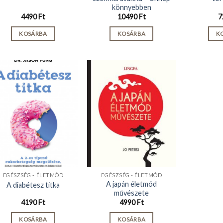
könnyebben
4490
Ft
10490
Ft
7
KOSÁRBA
KOSÁRBA
K
EGÉSZSÉG - ÉLETMÓD
EGÉSZSÉG - ÉLETMÓD
A japán életmód
A diabétesz titka
művészete
4190
Ft
4990
Ft
KOSÁRBA
KOSÁRBA