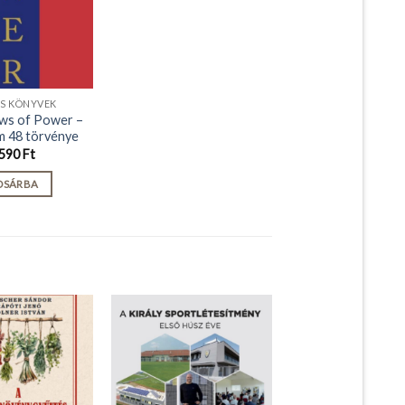
ÓS KÖNYVEK
aws of Power –
m 48 törvénye
590
Ft
OSÁRBA