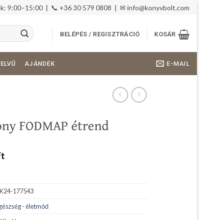
: 9:00–15:00 | 📞 +36 30 579 0808 | ✉
info@konyvbolt.com
BELÉPÉS / REGISZTRÁCIÓ
KOSÁR
E-MAIL
YELVŰ
AJÁNDÉK
ony FODMAP étrend
Ft
K24-177543
gészség - életmód