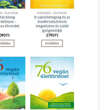
ÉG - ÉLETMÓD
EGÉSZSÉG - ÉLETMÓD
étás beteg
A cukorbetegség és az
cskönyve –
inzulinrezisztencia
tos étrendek
megelőzése és szelíd
gyógymódjai
090
Ft
2790
Ft
OSÁRBA
KOSÁRBA