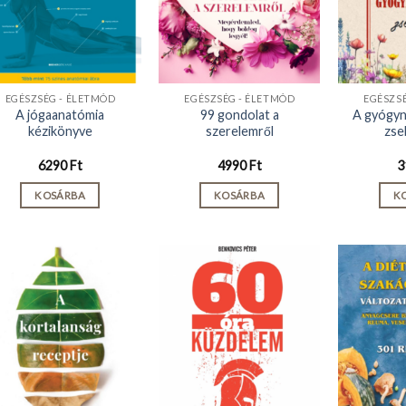
EGÉSZSÉG - ÉLETMÓD
EGÉSZSÉG - ÉLETMÓD
EGÉSZS
A jógaanatómia
99 gondolat a
A gyógyn
kézikönyve
szerelemről
zse
6290
Ft
4990
Ft
3
KOSÁRBA
KOSÁRBA
K