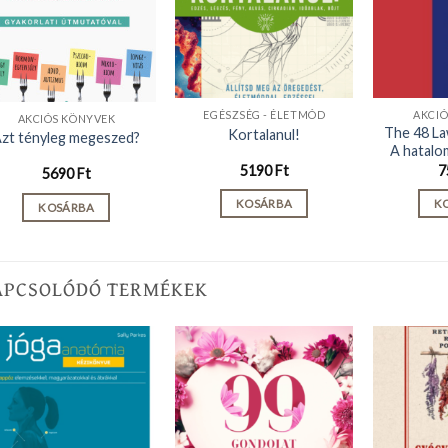
EGÉSZSÉG - ÉLETMÓD
AKCI
AKCIÓS KÖNYVEK
The 48 L
Kortalanul!
zt tényleg megeszed?
A hatalo
5190
Ft
7
5690
Ft
KOSÁRBA
K
KOSÁRBA
APCSOLÓDÓ TERMÉKEK