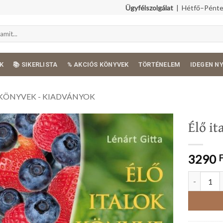
Ügyfélszolgálat
| Hétfő–Péntek
K
📚 SIKERLISTA
% AKCIÓS KÖNYVEK
TÖRTÉNELEM
IDEGEN N
KÖNYVEK - KIADVÁNYOK
Élő i
3290
Élő italok