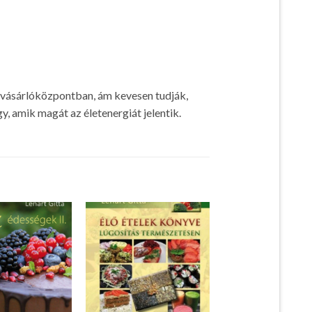
evásárlóközpontban, ám kevesen tudják,
gy, amik magát az életenergiát jelentik.