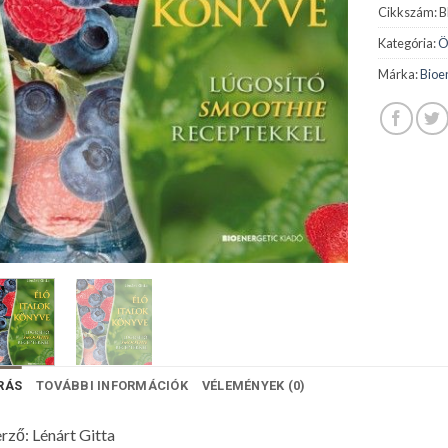
Cikkszám:
B
Kategória:
Ö
Márka:
Bioen
RÁS
TOVÁBBI INFORMÁCIÓK
VÉLEMÉNYEK (0)
rző: Lénárt Gitta