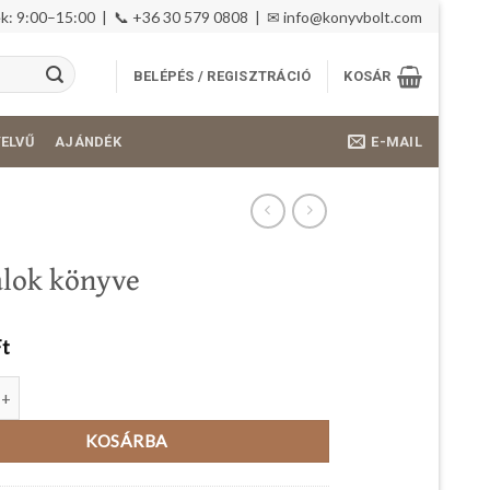
: 9:00–15:00 | 📞 +36 30 579 0808 | ✉
info@konyvbolt.com
BELÉPÉS / REGISZTRÁCIÓ
KOSÁR
E-MAIL
YELVŰ
AJÁNDÉK
talok könyve
Ft
 könyve mennyiség
KOSÁRBA