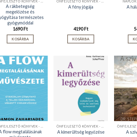
ÖNFEJLESZTŐ KÖNYVEK - KIADVÁNYOK
ÖNFEJLESZTŐ KÖNYVEK - KIADVÁNYOK
NAPLÓK
A rákbetegség
A fény jógája
A hál
megelőzése és
yógyítása természetes
gyógymóddal
1690
Ft
4190
Ft
5
KOSÁRBA
KOSÁRBA
K
ÖNFEJLESZTŐ KÖNYVEK - KIADVÁNYOK
ÖNFEJLESZTŐ KÖNYVEK - KIADVÁNYOK
A flow megtalálásának
A kimerültség legyőzése
A szí