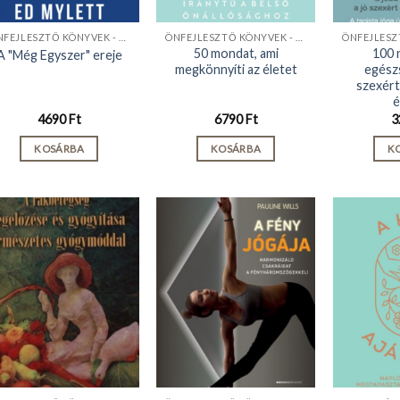
ÖNFEJLESZTŐ KÖNYVEK - KIADVÁNYOK
ÖNFEJLESZTŐ KÖNYVEK - KIADVÁNYOK
50 mondat, ami
100 
A "Még Egyszer" ereje
megkönnyíti az életet
egészs
szexért
é
4690
Ft
6790
Ft
3
KOSÁRBA
KOSÁRBA
K