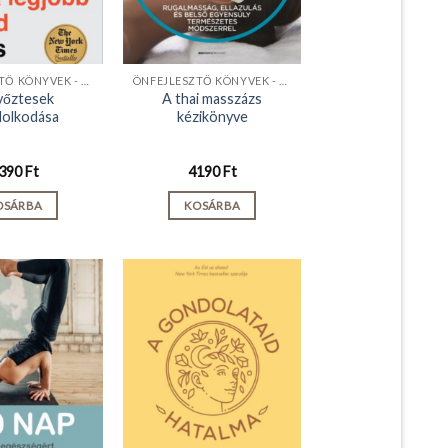
ÖNFEJLESZTŐ KÖNYVEK - KIADVÁNYOK
ÖNFEJLESZTŐ KÖNYVEK - KIADVÁNYOK
yőztesek
A thai masszázs
olkodása
kézikönyve
390
Ft
4190
Ft
OSÁRBA
KOSÁRBA