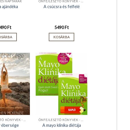
 ÉS NAPTÁRAK
ÖNFEJLESZTŐ KÖNYVEK - KIADVÁNYOK
a ajándéka
A csúcsra és felfelé
490
Ft
5490
Ft
OSÁRBA
KOSÁRBA
ÖNFEJLESZTŐ KÖNYVEK - KIADVÁNYOK
ÖNFEJLESZTŐ KÖNYVEK - KIADVÁNYOK
v ébersége
A mayo klinika diétája