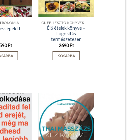
TRONÓMIA
ÖNFEJLESZTŐ KÖNYVEK - KIADVÁNYOK
Élő ételek könyve –
ességek II.
Lúgosítás
természetesen
590
Ft
2690
Ft
OSÁRBA
KOSÁRBA