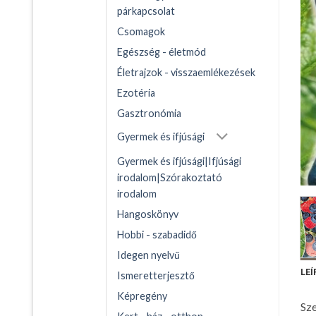
párkapcsolat
Csomagok
Egészség - életmód
Életrajzok - visszaemlékezések
Ezotéria
Gasztronómia
Gyermek és ifjúsági
Gyermek és ifjúsági|Ifjúsági
irodalom|Szórakoztató
irodalom
Hangoskönyv
Hobbi - szabadidő
Idegen nyelvű
LEÍ
Ismeretterjesztő
Képregény
Sze