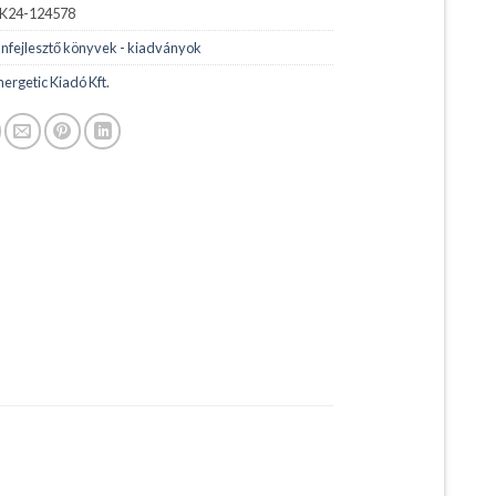
K24-124578
nfejlesztő könyvek - kiadványok
ergetic Kiadó Kft.