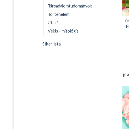
Társadalomtudományok
Történelem
Utazás
É
Vallás - mitológia
Sikerlista
K