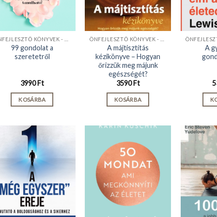
ÖNFEJLESZTŐ KÖNYVEK - KIADVÁNYOK
ÖNFEJLESZTŐ KÖNYVEK - KIADVÁNYOK
99 gondolat a
A májtisztítás
A g
szeretetről
kézikönyve – Hogyan
gond
őrizzük meg májunk
egészségét?
3990
Ft
3590
Ft
5
KOSÁRBA
KOSÁRBA
K