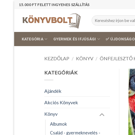
Skip
15.000 FT FELETT INGYENES SZÁLLÍTÁS
to
content
Keresés
a
következőre:
KATEGÓRIA
GYERMEK ÉS IFJÚSÁGI
✅ ÚJDONSÁGO
KEZDŐLAP
/
KÖNYV
/
ÖNFEJLESZTŐ 
KATEGÓRIÁK
Ajándék
Akciós Könyvek
Könyv
Albumok
Család - gyermeknevelés -