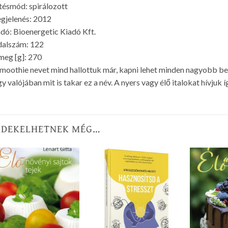
ésmód: spirálozott
gjelenés: 2012
dó: Bioenergetic Kiadó Kft.
dalszám: 122
eg [g]: 270
moothie nevet mind hallottuk már, kapni lehet minden nagyobb b
y valójában mit is takar ez a név. A nyers vagy élő italokat hívjuk í
RDEKELHETNEK MÉG…