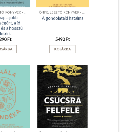
ÖNFEJLESZTŐ KÖNYVEK - KIADVÁNYOK
ÖNFEJLESZTŐ KÖNYVEK - KIADVÁNYOK
nap a jobb
A gondolataid hatalma
égért, a jó
 és a hosszú
letért
290
Ft
5490
Ft
OSÁRBA
KOSÁRBA