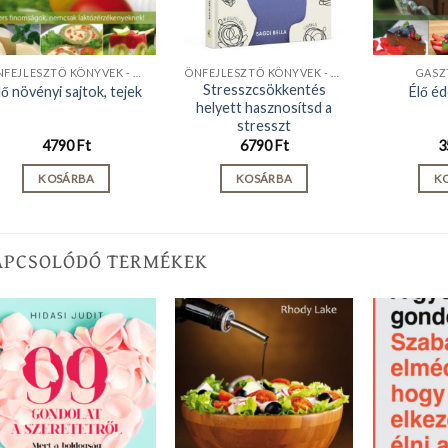
ÖNFEJLESZTŐ KÖNYVEK - KIADVÁNYOK
ÖNFEJLESZTŐ KÖNYVEK - KIADVÁNYOK
GASZ
Stresszcsökkentés
lő növényi sajtok, tejek
Élő éd
helyett hasznosítsd a
stresszt
4790
Ft
6790
Ft
3
KOSÁRBA
KOSÁRBA
K
APCSOLÓDÓ TERMÉKEK