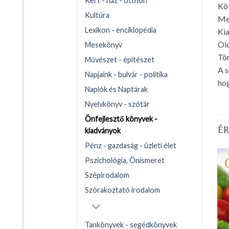
Kert - ház - otthon
Köt
Kultúra
Me
Lexikon - enciklopédia
Kia
Ol
Mesekönyv
Töm
Művészet - építészet
A s
Napjaink - bulvár - politika
hog
Naplók és Naptárak
Nyelvkönyv - szótár
Önfejlesztő könyvek -
É
kiadványok
Pénz - gazdaság - üzleti élet
Pszichológia, Önismeret
Szépirodalom
Szórakoztató irodalom
Tankönyvek - segédkönyvek