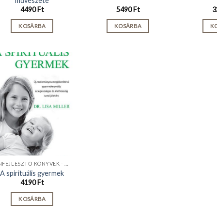
művészete
4490
Ft
5490
Ft
3
KOSÁRBA
KOSÁRBA
K
ÖNFEJLESZTŐ KÖNYVEK - KIADVÁNYOK
A spirituális gyermek
4190
Ft
KOSÁRBA