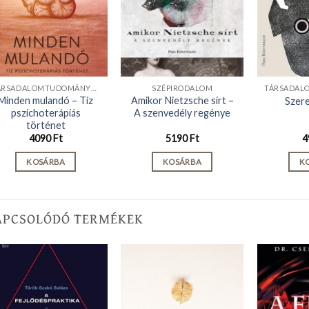
TÁRSADALOMTUDOMÁNYOK
SZÉPIRODALOM
Minden mulandó – Tíz
Amikor Nietzsche sírt –
Szer
pszichoterápiás
A szenvedély regénye
történet
4090
Ft
5190
Ft
4
KOSÁRBA
KOSÁRBA
K
APCSOLÓDÓ TERMÉKEK