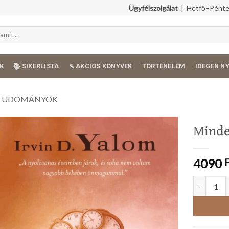
Ügyfélszolgálat
| Hétfő–Péntek
K
📚 SIKERLISTA
% AKCIÓS KÖNYVEK
TÖRTÉNELEM
IDEGEN N
TUDOMÁNYOK
Mind
4090
Minden mu