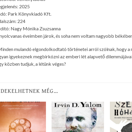
gjelenés: 2025
dó: Park Könyvkiadó Kft.
dalszám: 224
rdító: Nagy Mónika Zsuzsanna
nyolcvanas éveimben járok, és soha nem voltam nagyobb békéb
inden mulandó elgondolkodtató történetei arról szólnak, hogy a ne
yan igyekeznek megbirkózni az emberi lét alapvető dilemmájával: 
y közben tudjuk, a létünk véges?
RDEKELHETNEK MÉG…