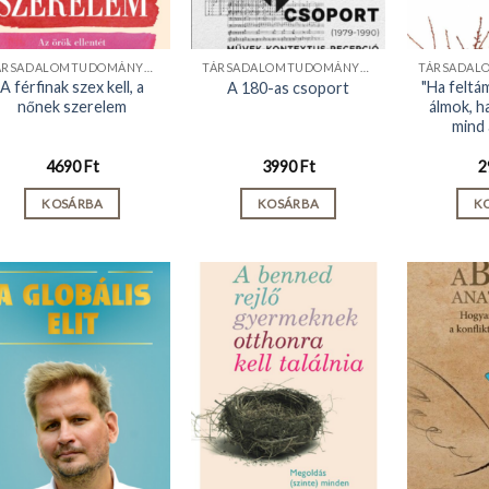
TÁRSADALOMTUDOMÁNYOK
TÁRSADALOMTUDOMÁNYOK
A férfinak szex kell, a
"Ha feltá
A 180-as csoport
nőnek szerelem
álmok, h
mind 
4690
Ft
3990
Ft
2
KOSÁRBA
KOSÁRBA
K