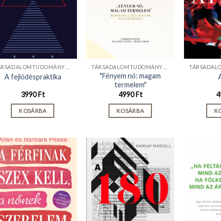
TÁRSADALOMTUDOMÁNYOK
TÁRSADALOMTUDOMÁNYOK
"Fényem nő: magam
A fejlődéspraktika
A
termelem"
3990
Ft
4990
Ft
4
KOSÁRBA
KOSÁRBA
K