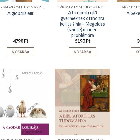
TÁRSADALOMTUDOMÁNYOK
TÁRSADALOMTUDOMÁNYOK
A benned rejlő
A globális elit
A béke
gyermeknek otthonra
kell találnia – Megoldás
(szinte) minden
problémára
4790
Ft
5190
Ft
3
KOSÁRBA
KOSÁRBA
K