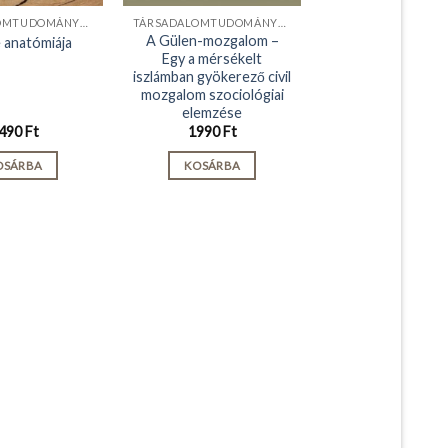
TÁRSADALOMTUDOMÁNYOK
TÁRSADALOMTUDOMÁNYOK
A Gülen-mozgalom –
 anatómiája
Egy a mérsékelt
iszlámban gyökerező civil
mozgalom szociológiai
elemzése
490
Ft
1990
Ft
OSÁRBA
KOSÁRBA