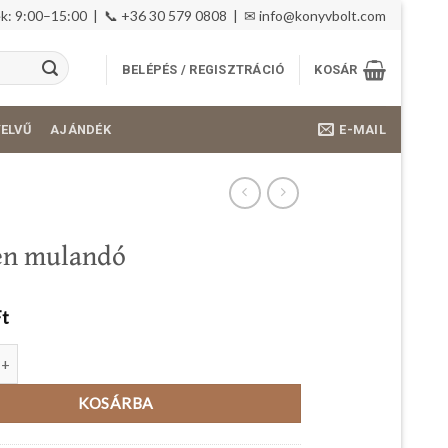
: 9:00–15:00 | 📞 +36 30 579 0808 | ✉
info@konyvbolt.com
BELÉPÉS / REGISZTRÁCIÓ
KOSÁR
E-MAIL
YELVŰ
AJÁNDÉK
en mulandó
Ft
landó mennyiség
KOSÁRBA