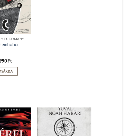
TÁRSADALOMTUDOMÁNYOK
elemhóhér
990
Ft
OSÁRBA