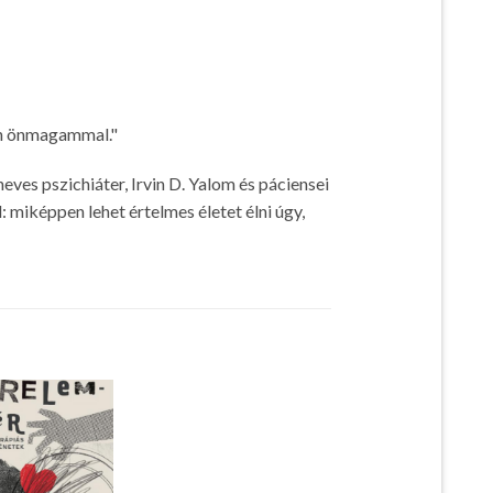
en önmagammal."
ves pszichiáter, Irvin D. Yalom és páciensei
miképpen lehet értelmes életet élni úgy,