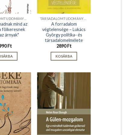
TÁRSADALOMTUDOMÁNYOK
TÁRSADALOMTUDOMÁNYOK
madnak mind az
A forradalom
a fölkeresnek
végtelensége – Lukács
az árnyak"
György politika- és
társadalomelmélete
990
Ft
2890
Ft
OSÁRBA
KOSÁRBA