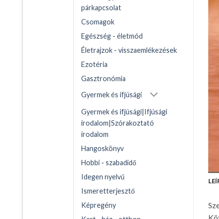
párkapcsolat
Csomagok
Egészség - életmód
Életrajzok - visszaemlékezések
Ezotéria
Gasztronómia
Gyermek és ifjúsági
Gyermek és ifjúsági|Ifjúsági
irodalom|Szórakoztató
irodalom
Hangoskönyv
Hobbi - szabadidő
Idegen nyelvű
LEÍ
Ismeretterjesztő
Sze
Képregény
Kö