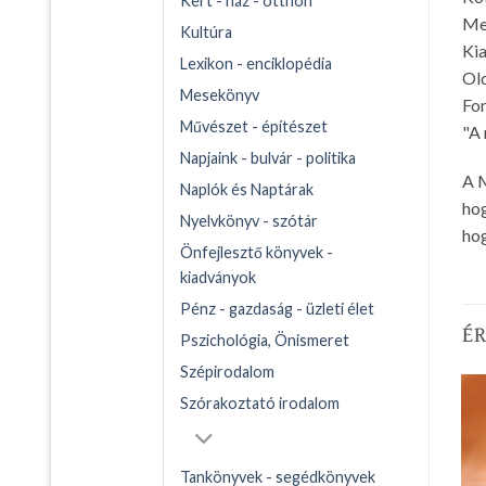
Kert - ház - otthon
Me
Kultúra
Kia
Lexikon - enciklopédia
Ol
Mesekönyv
Fo
Művészet - építészet
"A 
Napjaink - bulvár - politika
A M
Naplók és Naptárak
hog
Nyelvkönyv - szótár
hog
Önfejlesztő könyvek -
kiadványok
Pénz - gazdaság - üzleti élet
É
Pszichológia, Önismeret
Szépirodalom
Szórakoztató irodalom
Tankönyvek - segédkönyvek