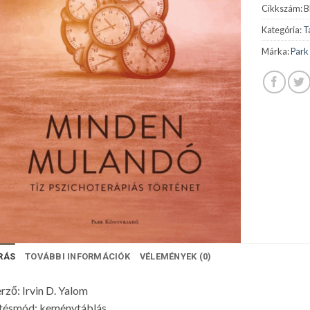
Cikkszám:
B
Kategória:
T
Márka:
Park
RÁS
TOVÁBBI INFORMÁCIÓK
VÉLEMÉNYEK (0)
rző: Irvin D. Yalom
tésmód: keménytáblás