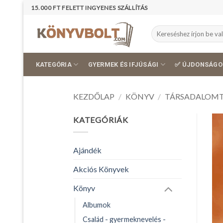
Skip
15.000 FT FELETT INGYENES SZÁLLÍTÁS
to
content
Keresés
a
következőre:
KATEGÓRIA
GYERMEK ÉS IFJÚSÁGI
✅ ÚJDONSÁGO
KEZDŐLAP
/
KÖNYV
/
TÁRSADALOM
KATEGÓRIÁK
Ajándék
Akciós Könyvek
Könyv
Albumok
Család - gyermeknevelés -