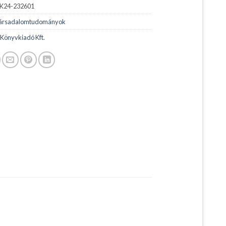
K24-232601
ársadalomtudományok
 Könyvkiadó Kft.