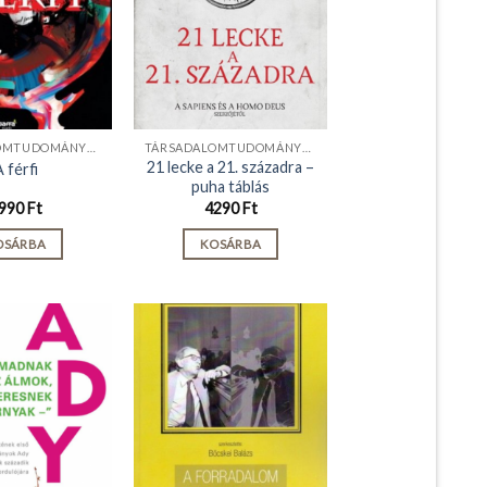
TÁRSADALOMTUDOMÁNYOK
TÁRSADALOMTUDOMÁNYOK
21 lecke a 21. századra –
 férfi
puha táblás
990
Ft
4290
Ft
OSÁRBA
KOSÁRBA