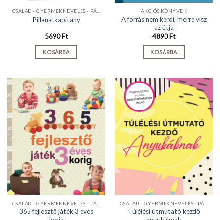
CSALÁD - GYERMEKNEVELÉS - PÁRKAPCSOLAT
AKCIÓS KÖNYVEK
A forrás nem kérdi, merre visz
Pillanatkapitány
az útja
5690
Ft
4890
Ft
KOSÁRBA
KOSÁRBA
CSALÁD - GYERMEKNEVELÉS - PÁRKAPCSOLAT
CSALÁD - GYERMEKNEVELÉS - PÁRKAPCSOLAT
365 fejlesztő játék 3 éves
Túlélési útmutató kezdő
korig
anyukáknak