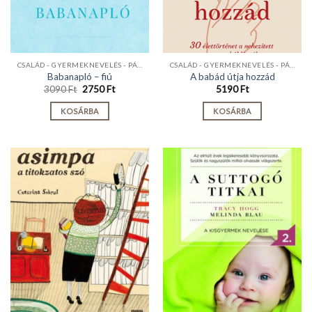
CSALÁD - GYERMEKNEVELÉS - PÁRKAPCSOLAT
CSALÁD - GYERMEKNEVELÉS - PÁRKAPCSOLAT
Babanapló – fiú
A babád útja hozzád
Original
Current
3090
Ft
2750
Ft
5190
Ft
price
price
was:
is:
KOSÁRBA
KOSÁRBA
3090 Ft.
2750 Ft.