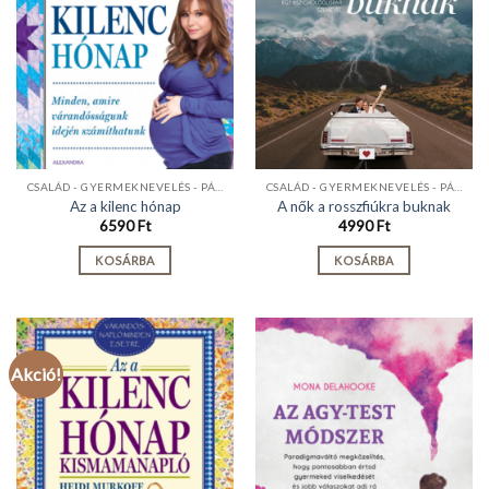
CSALÁD - GYERMEKNEVELÉS - PÁRKAPCSOLAT
CSALÁD - GYERMEKNEVELÉS - PÁRKAPCSOLAT
Az a kilenc hónap
A nők a rosszfiúkra buknak
6590
Ft
4990
Ft
KOSÁRBA
KOSÁRBA
Akció!