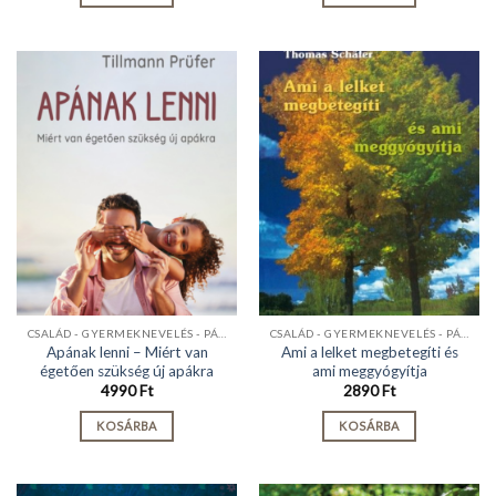
CSALÁD - GYERMEKNEVELÉS - PÁRKAPCSOLAT
CSALÁD - GYERMEKNEVELÉS - PÁRKAPCSOLAT
Apának lenni – Miért van
Ami a lelket megbetegíti és
égetően szükség új apákra
ami meggyógyítja
4990
Ft
2890
Ft
KOSÁRBA
KOSÁRBA