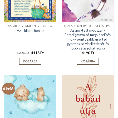
CSALÁD - GYERMEKNEVELÉS - PÁRKAPCSOLAT
CSALÁD - GYERMEKNEVELÉS - PÁRKAPCSOLAT
Az agy-test módszer –
Az a kilenc hónap
Paradigmaváltó megközelítés,
hogy pontosabban értsd
gyermeked viselkedését és
jobb válaszokat adj rá
Original
Current
4290
Ft
4118
Ft
4190
Ft
price
price
was:
is:
KOSÁRBA
KOSÁRBA
4290 Ft.
4118 Ft.
Akció!