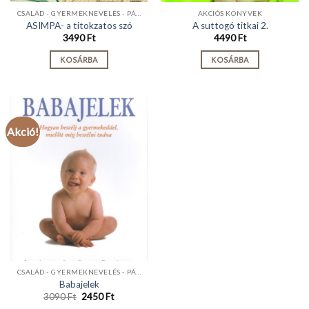
CSALÁD - GYERMEKNEVELÉS - PÁRKAPCSOLAT
AKCIÓS KÖNYVEK
ASIMPA- a titokzatos szó
A suttogó titkai 2.
3490
Ft
4490
Ft
KOSÁRBA
KOSÁRBA
Akció!
CSALÁD - GYERMEKNEVELÉS - PÁRKAPCSOLAT
Babajelek
Original
Current
3090
Ft
2450
Ft
price
price