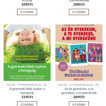
őrültek
Szerelmemnek
3390
Ft
2090
Ft
KOSÁRBA
KOSÁRBA
CSALÁD - GYERMEKNEVELÉS - PÁRKAPCSOLAT
CSALÁD - GYERMEKNEVELÉS - PÁRKAPCSOLAT
A gyermeki lélek nyelve: a
Az én gyerekem, a te
betegség
gyereked, a mi gyerekünk
5190
Ft
3690
Ft
KOSÁRBA
KOSÁRBA