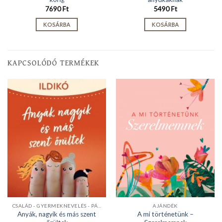
7690
Ft
5490
Ft
KOSÁRBA
KOSÁRBA
KAPCSOLÓDÓ TERMÉKEK
CSALÁD - GYERMEKNEVELÉS - PÁRKAPCSOLAT
AJÁNDÉK
Anyák, nagyik és más szent
A mi történetünk –