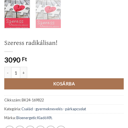
Szeress radikálisan!
3090
Ft
Szeress radikálisan! mennyiség
KOSÁRBA
Cikkszám:
BK24-169822
Kategória:
Család - gyermeknevelés - párkapcsolat
Márka:
Bioenergetic Kiadó Kft.