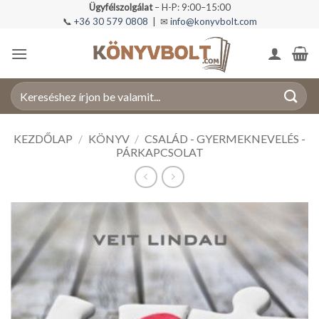
Skip
Ügyfélszolgálat
– H-P: 9:00–15:00
📞
+36 30 579 0808
| ✉
info@konyvbolt.com
to
content
Keresés
a
következőre:
KEZDŐLAP
/
KÖNYV
/
CSALÁD - GYERMEKNEVELÉS -
PÁRKAPCSOLAT