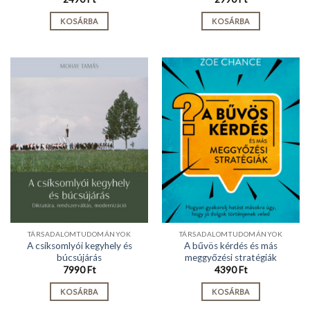
KOSÁRBA
KOSÁRBA
TÁRSADALOMTUDOMÁNYOK
TÁRSADALOMTUDOMÁNYOK
A csíksomlyói kegyhely és
A bűvös kérdés és más
búcsújárás
meggyőzési stratégiák
7990
Ft
4390
Ft
KOSÁRBA
KOSÁRBA