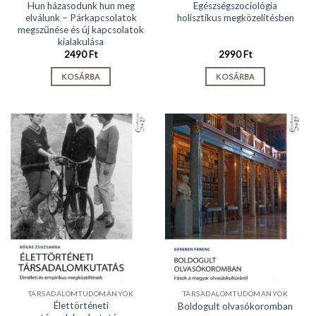
Hun házasodunk hun meg
Egészségszociológia
elválunk – Párkapcsolatok
holisztikus megközelítésben
megszűnése és új kapcsolatok
kialakulása
2490
Ft
2990
Ft
KOSÁRBA
KOSÁRBA
TÁRSADALOMTUDOMÁNYOK
TÁRSADALOMTUDOMÁNYOK
Élettörténeti
Boldogult olvasókoromban