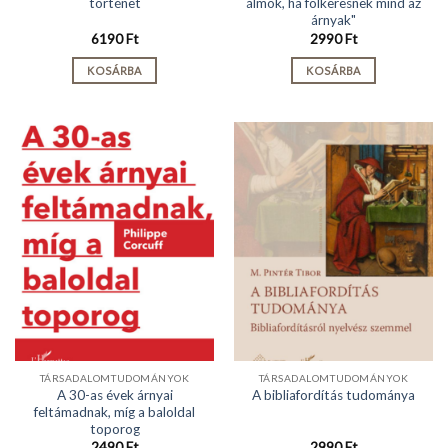
történet
álmok, ha fölkeresnek mind az
árnyak"
6190
Ft
2990
Ft
KOSÁRBA
KOSÁRBA
TÁRSADALOMTUDOMÁNYOK
TÁRSADALOMTUDOMÁNYOK
A 30-as évek árnyai
A bibliafordítás tudománya
feltámadnak, míg a baloldal
toporog
2490
Ft
2990
Ft