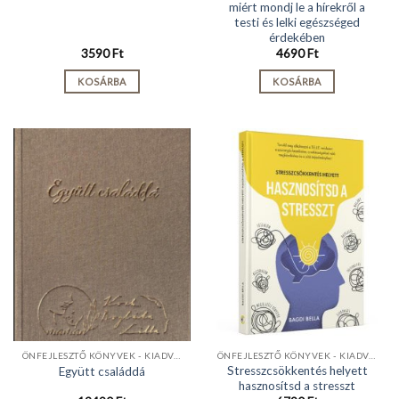
miért mondj le a hírekről a
testi és lelki egészséged
érdekében
3590
Ft
4690
Ft
KOSÁRBA
KOSÁRBA
ÖNFEJLESZTŐ KÖNYVEK - KIADVÁNYOK
ÖNFEJLESZTŐ KÖNYVEK - KIADVÁNYOK
Stresszcsökkentés helyett
Együtt családdá
hasznosítsd a stresszt