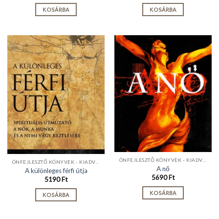
KOSÁRBA
KOSÁRBA
ÖNFEJLESZTŐ KÖNYVEK - KIADVÁNYOK
ÖNFEJLESZTŐ KÖNYVEK - KIADVÁNYOK
A nő
A különleges férfi útja
5690
Ft
5190
Ft
KOSÁRBA
KOSÁRBA