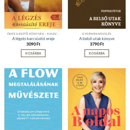
ÖNFEJLESZTŐ KÖNYVEK - KIADVÁNYOK
GYERMEKNEVELÉS
A légzés karcsúsító ereje
A belső utak könyve
3090
Ft
3790
Ft
KOSÁRBA
KOSÁRBA