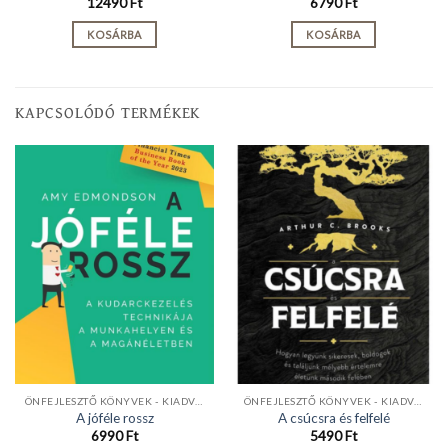
12490
Ft
6790
Ft
KOSÁRBA
KOSÁRBA
KAPCSOLÓDÓ TERMÉKEK
ÖNFEJLESZTŐ KÖNYVEK - KIADVÁNYOK
ÖNFEJLESZTŐ KÖNYVEK - KIADVÁNYOK
A jóféle rossz
A csúcsra és felfelé
6990
Ft
5490
Ft