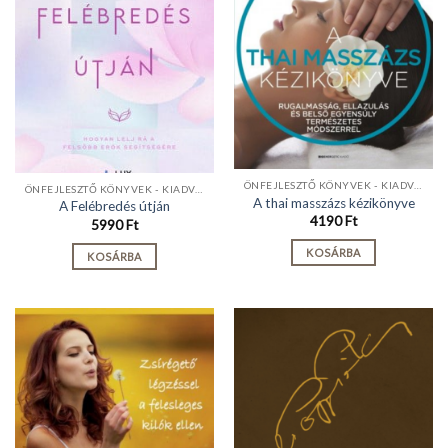
ÖNFEJLESZTŐ KÖNYVEK - KIADVÁNYOK
ÖNFEJLESZTŐ KÖNYVEK - KIADVÁNYOK
A thai masszázs kézikönyve
A Felébredés útján
4190
Ft
5990
Ft
KOSÁRBA
KOSÁRBA