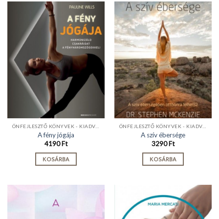
ÖNFEJLESZTŐ KÖNYVEK - KIADVÁNYOK
ÖNFEJLESZTŐ KÖNYVEK - KIADVÁNYOK
A fény jógája
A szív ébersége
4190
Ft
3290
Ft
KOSÁRBA
KOSÁRBA