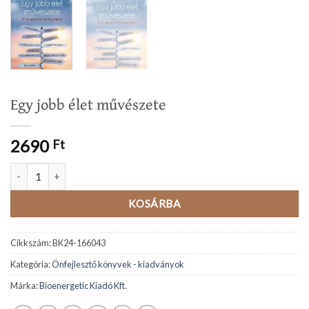
Egy jobb élet művészete
2690
Ft
Egy jobb élet művészete mennyiség
KOSÁRBA
Cikkszám:
BK24-166043
Kategória:
Önfejlesztő könyvek - kiadványok
Márka:
Bioenergetic Kiadó Kft.