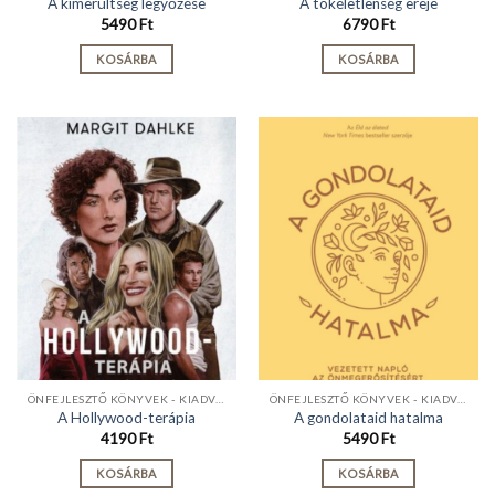
A kimerültség legyőzése
A tökéletlenség ereje
5490
Ft
6790
Ft
KOSÁRBA
KOSÁRBA
ÖNFEJLESZTŐ KÖNYVEK - KIADVÁNYOK
ÖNFEJLESZTŐ KÖNYVEK - KIADVÁNYOK
A Hollywood-terápia
A gondolataid hatalma
4190
Ft
5490
Ft
KOSÁRBA
KOSÁRBA