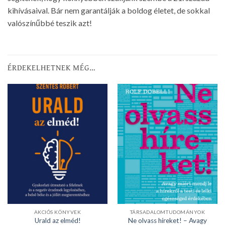
kihívásaival. Bár nem garantálják a boldog életet, de sokkal
valószínűbbé teszik azt!
ÉRDEKELHETNEK MÉG…
AKCIÓS KÖNYVEK
TÁRSADALOMTUDOMÁNYOK
Ne olvass híreket! – Avagy
Urald az elméd!