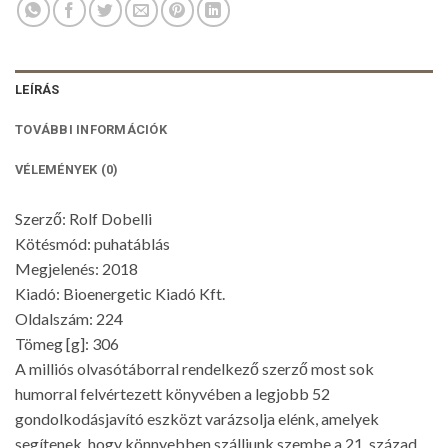
LEÍRÁS
TOVÁBBI INFORMÁCIÓK
VÉLEMÉNYEK (0)
Szerző: Rolf Dobelli
Kötésmód: puhatáblás
Megjelenés: 2018
Kiadó: Bioenergetic Kiadó Kft.
Oldalszám: 224
Tömeg [g]: 306
A milliós olvasótáborral rendelkező szerző most sok
humorral felvértezett könyvében a legjobb 52
gondolkodásjavító eszközt varázsolja elénk, amelyek
segítenek, hogy könnyebben szálljunk szembe a 21. század