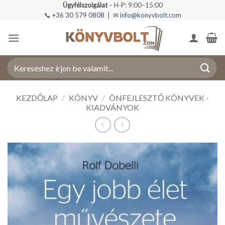
Skip
Ügyfélszolgálat
– H-P: 9:00–15:00
📞
+36 30 579 0808
| ✉
info@konyvbolt.com
to
content
Keresés
a
következőre:
KEZDŐLAP
/
KÖNYV
/
ÖNFEJLESZTŐ KÖNYVEK -
KIADVÁNYOK