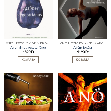
ÖNFEJLESZTŐ KÖNYVEK - KIADVÁNYOK
ÖNFEJLESZTŐ KÖNYVEK - KIADVÁNYOK
A rugalmas vegetáriánus
A fény jógája
4890
Ft
4190
Ft
KOSÁRBA
KOSÁRBA