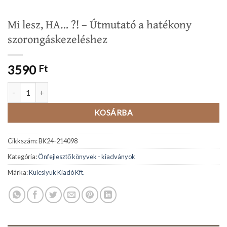
Mi lesz, HA… ?! – Útmutató a hatékony
szorongáskezeléshez
3590
Ft
Mi lesz, HA... ?! - Útmutató a hatékony szorongáskezeléshez mennyi
KOSÁRBA
Cikkszám:
BK24-214098
Kategória:
Önfejlesztő könyvek - kiadványok
Márka:
Kulcslyuk Kiadó Kft.