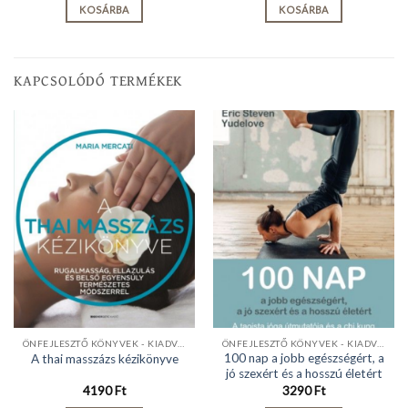
KOSÁRBA
KOSÁRBA
KAPCSOLÓDÓ TERMÉKEK
ÖNFEJLESZTŐ KÖNYVEK - KIADVÁNYOK
ÖNFEJLESZTŐ KÖNYVEK - KIADVÁNYOK
100 nap a jobb egészségért, a
A thai masszázs kézikönyve
jó szexért és a hosszú életért
4190
Ft
3290
Ft