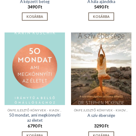
A képzett beteg
A hála ajándéka
3490
Ft
5490
Ft
KOSÁRBA
KOSÁRBA
ÖNFEJLESZTŐ KÖNYVEK - KIADVÁNYOK
ÖNFEJLESZTŐ KÖNYVEK - KIADVÁNYOK
50 mondat, ami megkönnyíti
A szív ébersége
az életet
6790
Ft
3290
Ft
KOSÁRBA
KOSÁRBA