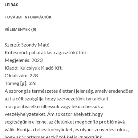
LEÍRÁS
TOVÁBBI INFORMÁCIÓK
VÉLEMÉNYEK (0)
Szerző: Szondy Máté
Kötésmód: puhatáblás, ragasztókötött
Megjelenés: 2023
Kiadó: Kulcslyuk Kiadó Kft.
Oldalszám: 278
Tömeg [g]: 326
A szorongás természetes élettani jelenség, amely eredendően
azt a célt szolgálja, hogy szervezetünk tartalékait
mozgósítva elkerülhessük vagy leküzdhessük a
veszélyhelyzeteket. Ám sokszor ahelyett, hogy
segítségünkre lenne, az életünket megbénító problémává
válik. Rontja a teljesítményünket, és olyan szenvedést okoz,
hogy akár ártalmas eszközökkel is igyekszünk