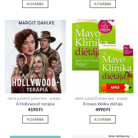
KOSÁRBA
KOSÁRBA
ÖNFEJLESZTŐ KÖNYVEK - KIADVÁNYOK
ÖNFEJLESZTŐ KÖNYVEK - KIADVÁNYOK
A Hollywood-terápia
A mayo klinika diétája
4190
Ft
4990
Ft
KOSÁRBA
KOSÁRBA