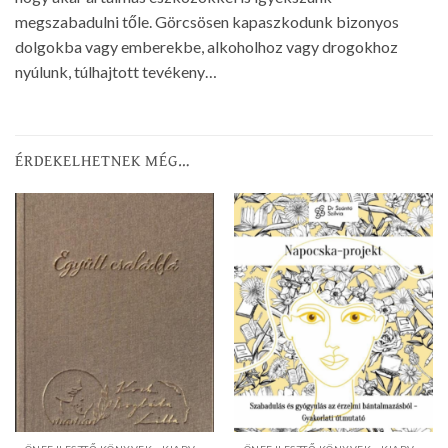
megszabadulni tőle. Görcsösen kapaszkodunk bizonyos
dolgokba vagy emberekbe, alkoholhoz vagy drogokhoz
nyúlunk, túlhajtott tevékeny…
ÉRDEKELHETNEK MÉG…