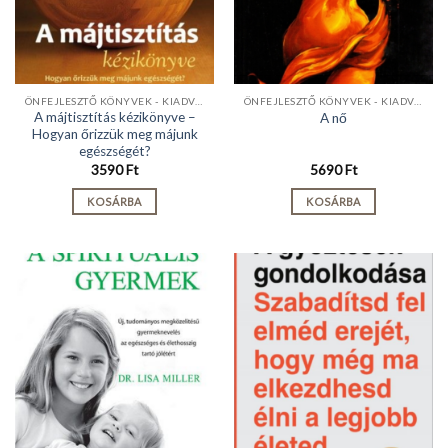
ÖNFEJLESZTŐ KÖNYVEK - KIADVÁNYOK
ÖNFEJLESZTŐ KÖNYVEK - KIADVÁNYOK
A májtisztítás kézikönyve –
A nő
Hogyan őrizzük meg májunk
egészségét?
3590
Ft
5690
Ft
KOSÁRBA
KOSÁRBA