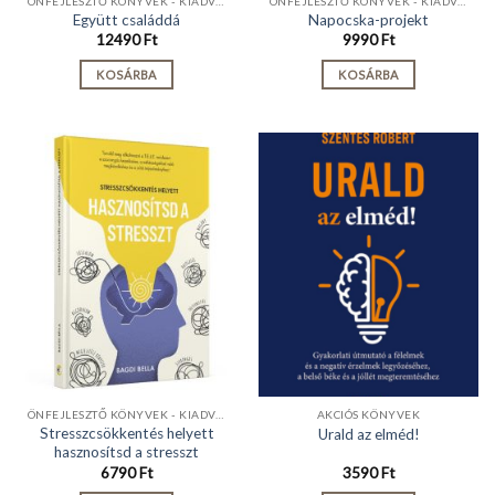
ÖNFEJLESZTŐ KÖNYVEK - KIADVÁNYOK
ÖNFEJLESZTŐ KÖNYVEK - KIADVÁNYOK
Együtt családdá
Napocska-projekt
12490
Ft
9990
Ft
KOSÁRBA
KOSÁRBA
ÖNFEJLESZTŐ KÖNYVEK - KIADVÁNYOK
AKCIÓS KÖNYVEK
Stresszcsökkentés helyett
Urald az elméd!
hasznosítsd a stresszt
6790
Ft
3590
Ft