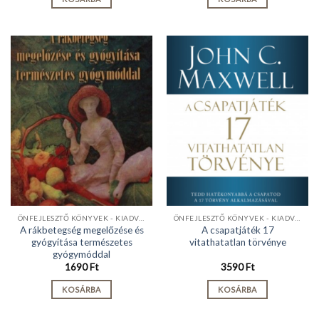
ÖNFEJLESZTŐ KÖNYVEK - KIADVÁNYOK
ÖNFEJLESZTŐ KÖNYVEK - KIADVÁNYOK
A rákbetegség megelőzése és
A csapatjáték 17
gyógyítása természetes
vitathatatlan törvénye
gyógymóddal
1690
Ft
3590
Ft
KOSÁRBA
KOSÁRBA